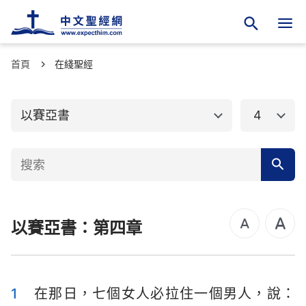
首頁
舊約聖經
在綫聖經
新約聖經
創世記
出埃及記
以賽亞書
4
利未記
民數記
申命記
約書亞記
士師記
路得記
以賽亞書：第四章
撒母耳記上
撒母耳記下
列王紀上
列王紀下
歷代志上
歷代志下
1
在那日，七個女人必拉住一個男人，說：