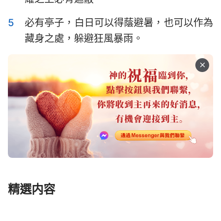
哈巴谷書
西番雅書
15
16
17
18
19
20
21
5
必有亭子，白日可以得蔭避暑，也可以作為
哈該書
撒迦利亞書
22
23
24
25
26
27
28
藏身之處，躲避狂風暴雨。
瑪拉基書
29
30
31
32
33
34
35
36
37
38
39
40
41
42
43
44
45
46
47
48
49
50
51
52
53
54
55
56
57
58
59
60
61
62
63
64
65
66
精選内容