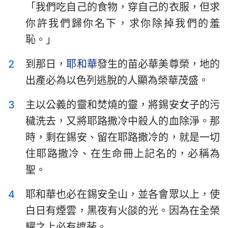
「我們吃自己的食物，穿自己的衣服，但求
以斯拉記
尼希米記
你許我們歸你名下，求你除掉我們的羞
以斯帖記
約伯記
恥。」
詩篇
箴言
2
到那日，
耶和華
發生的苗必華美尊榮，地的
傳道書
雅歌
出產必為以色列逃脫的人顯為榮華茂盛。
以賽亞書
耶利米書
3
主以公義的靈和焚燒的靈，將錫安女子的污
穢洗去，又將耶路撒冷中殺人的血除淨。那
耶利米哀歌
以西結書
時，剩在錫安、留在耶路撒冷的，就是一切
但以理書
何西阿書
住耶路撒冷、在生命冊上記名的，必稱為
約珥書
阿摩司書
聖。
俄巴底亞書
約拿書
4
耶和華也必在錫安全山，並各會眾以上，使
1
2
3
4
5
6
7
白日有煙雲，黑夜有火燄的光。因為在全榮
彌迦書
那鴻書
8
9
10
11
12
13
14
耀之上必有遮蔽。