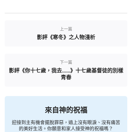
都是折磨、煎熬，這也是他祈盼路上的第五重曲折險
阻。在這場戲裡，演員把一名基督徒的隱忍演繹了出
來，陳向光一位虔誠基督徒的形象在黑暗監牢裡也鮮
上一篇
活了起來。也正是他對主的真心與信念，吸引了全能
影評《寒冬》之人物淺析
神
教會
趙智明的注意。
趙智明在確定了陳向光是真心信神的人後，不顧
自身的安危，頂著重重危險，衝破重重險阻把全能神
下一篇
影評《你十七歲，我去……》十七歲基督徒的別樣
的話傳遞到陳向光的手中。在那個陳向光最黑暗、最
青春
無助的夜裡，他讀到了來自神的安慰與鼓勵，短短的
兩段話，卻濕潤了陳向光的眼眶，讀了全能神的話讓
他的心受感動、得安慰，他感受到來自神的安慰與力
量。這是陳向光第一次接觸全能神的話，全能神話語
來自神的祝福
的權柄與威力促使他在這樣黑暗的監牢裡，在犯人隨
時隨地的監控、舉報下，依然一步一步地靠近趙智
迎接到主有機會擺脫罪惡，過上沒有眼淚、沒有痛苦
的美好生活。你願意和家人接受神的祝福嗎？
明。只因為趙智明帶來的信息太讓他震撼了，他相信