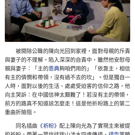
被開除公職的陳向光回到家裡，面對母親的斥責
與妻子的不理解，陷入深深的自責中，雖然他安慰母
親與妻子：「主的
恩典
夠咱們用的」「依靠主，相信
有主的憐憫和帶領，沒有過不去的坎」。但是獨自一
人時，面對以後的生活、處處受迫害的信仰之路，他
向主哭訴：在中國信神太艱難了！若沒有主的帶領，
前方的路真不知道該怎麼走！這是他祈盼路上的第二
重曲折險阻。
同名插曲
《祈盼》
配上陳向光為了實現主來被提
的祈盼，帶著一眾信徒跋山涉水四處傳道、
禱告
等鏡