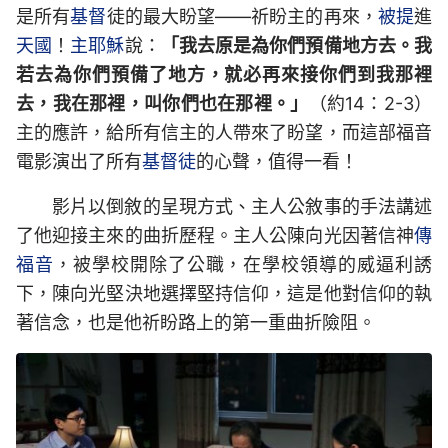
是所有
基督
徒的最大盼望——祈盼主的再來，
被提
進
天國
！
主耶穌
說：
「我去原是為你們預備地方去。我
若去為你們預備了地方，就必再來接你們到我那裡
去，我在那裡，叫你們也在那裡。」
（約14：2-3）
主的應許，給所有信主的人帶來了盼望，而這部福音
電影演出了所有
基督徒
的心聲，值得一看！
影片以倒敘的呈現方式、主人公敘事的手法講述
了他迎接主來的曲折歷程。主人公陳向光因著信神
傳
福音
，被學校開除了公職，在學校領導的威逼利誘
下，陳向光堅決地選擇堅持信仰，這是他對信仰的執
著信念，也是他祈盼路上的第一重曲折險阻。