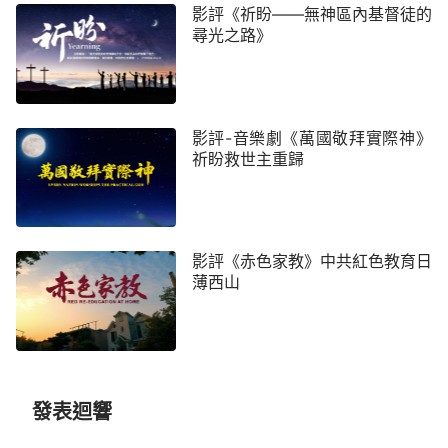
影評《祈盼——無神區內基督徒的
不可能的情況下完成不可能完成的任務，所以即便監
尋光之路》
獄險阻重重，陳向光、趙智明同心合意，在神的幫助
下依然衝破險阻逆轉了不可能。陳向光也終於在趙智
明的解說下，明白了主來的奧祕，持守多年的觀念想
像被神的話和事實真相打破，他終於相信神已經
道成
影評-音樂劇《萬國敬拜實際神》
祈盼救世主重歸
肉身
回來了，而自己卻成了盼望主又否認主、棄絕主
的人。內心巨大的虧欠與自責，使得他一出監獄，就
領著其他信徒考察真道！
影評《赤色家教》中共紅色教育日
薄西山
發表迴響