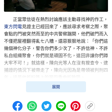
正當眾信徒在熱烈討論應該主動尋找神的作工，
東方閃電
見證主已經回來了，應該尋求考察之際，聚
會點的門被突然而至的中共警察踹開，他們破門而入
不僅把屋裡翻得亂七八糟，還惡狠狠地說：「你們這
幾個神化分子，警告你們多少次了，不許信神、不許
私自組織聚會，你們就是頑固不化，這回非讓你們蹲
大牢不可！」就這樣，陳向光等人在沒有搜查令、逮
捕證的情況下被帶走了，陳向光因為是帶領被判刑四
年，這是他祈盼路上的第四重曲折險阻。
展開
中國的基督徒在中共的監獄裡，可想而知會受到
怎樣的待遇，獄警和牢犯的毒打、欺凌，永無止境的
繁重勞動、少得可憐的飯食……陳向光本是文弱書
生，什麼時候受過這些苦，監牢裡的生活每一天對他