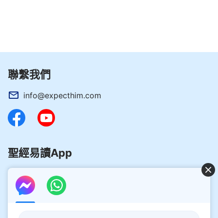
雖然中共掌控的無神區對基督徒的嚴密監控無處
不在，但有神的帶領，任憑中共的眼線如何多，神加
給基督徒的膽識謀略也是層出不窮。最終眾信徒在全
聯繫我們
能神話語的引導下，聽出了全能神的話就是神的聲
音，就是聖靈向眾教會的說話，全能神確實是主回來
info@expecthim.com
了，他們歡欣喜悅地打開心門，迎接主的重歸。伴隨
著一曲《神的呼喚》，基督徒的祈盼終於實現了！
聖經易讀App
好消息：主再來的奥秘揭開了！