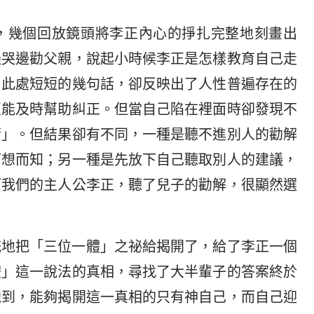
，幾個回放鏡頭將李正內心的掙扎完整地刻畫出
邊哭邊勸父親，說起小時候李正是怎樣教育自己走
？此處短短的幾句話，卻反映出了人性普遍存在的
至能及時幫助糾正。但當自己陷在裡面時卻發現不
清」。但結果卻有不同，一種是聽不進別人的勸解
可想而知；另一種是先放下自己聽取別人的建議，
而我們的主人公李正，聽了兒子的勸解，很顯然選
統地把「三位一體」之祕給揭開了，給了李正一個
體」這一說法的真相，尋找了大半輩子的答案終於
識到，能夠揭開這一真相的只有神自己，而自己迎