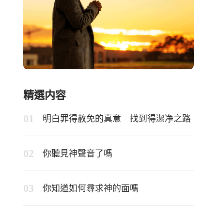
精選内容
明白罪得赦免的真意 找到得潔净之路
你聽見神聲音了嗎
你知道如何尋求神的面嗎