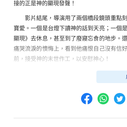
接的正是神的顯現發聲！
影片結尾，導演用了兩個橋段鏡頭重點
寶愛。一個是台燈下讀神的話到天亮；一個
顯現》去休息，甚至到了廢寢忘食的地步。
痛哭流淚的懊悔上，看到他痛恨自己沒有信
前，接受神的末世作工，以安慰神心！
本片最令人欣慰的是，困惑了主人公大
究竟是怎麼一回事！如今已是真相大白，也
也對此有疑問，或者想一探究竟，那就千萬不