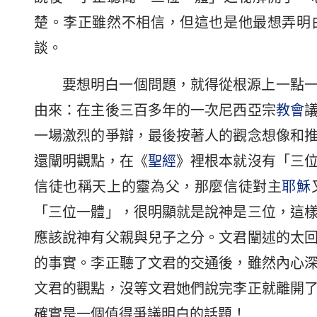
楚。李正雖然不相信，但這也是他最想弄明
談。
要想明白一個問題，就得從根源上一點
由來：在主後三百多年的一次尼西亞宗
教會
一場激烈的爭辯，最後按著人的觀念想像和
還闡明觀點，在《
聖經
》裡根本就沒有「三
信徒也稱天上的靈為父，那麼信徒對主
耶穌
「三位一體」，很明顯就是說神是三位，這
應該說神有父親與兒子之分。文君闡述的太
的事實。李正聽了文君的交通後，雖然內心
文君的觀點，沒等文君她們說完李正就離開
確實是一個值得爭議明白的話題！