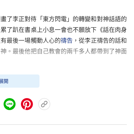
刻畫了李正對待「東方閃電」的轉變和對神話語的
是累了趴在書桌上小息一會也不願放下《話在肉身
還有最後一場觸動人心的
禱告
，從李正禱告的話和
好神。最後他把自己教會的兩千多人都帶到了神面
半輩子的問題終於有了答案。「神是三位一體的」
展開
給無數對此困惑不解的
基督徒
帶來了
福音
。如果你
要錯過這部影片！
捷克 趙銘