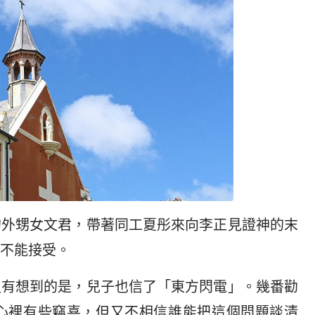
的外甥女文君，帶著同工夏彤來向李正見證神的末
不能接受。
沒有想到的是，兒子也信了「東方閃電」。幾番勸
心裡有些竊喜，但又不相信誰能把這個問題談清