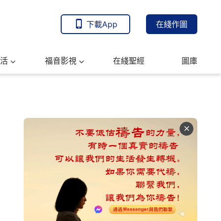
下載App
在綫作圖
活
福音影視
在綫聖經
圖庫