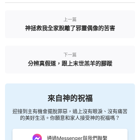
過。為了確診病情，小音又跑去大醫院檢查，結果還
是令她大失所望，醫生都說她的病沒希望治好。
上一篇
逃脫痛楚，拿刀割脈
神拯救我全家脫離了邪靈偶像的苦害
那些日子小音抑鬱寡歡，她想到自己這半輩子，
辛辛苦苦地掙錢，可現在卻要把辛苦掙來的錢往醫院
下一篇
送，做手術也不一定會好。丈夫的身體不好，她又要
分辨真假道，跟上末世羔羊的腳蹤
成為殘疾人，小音不知道以後的日子該怎麼過……當
看到別人邁著健康的腿腳走路時，小音羨慕不已，再
看看自己身上的病痛，她感到生不如死！她覺得自己
要是不在了，家人還少個累贅，想死的念頭在她的心
來自神的祝福
裡越發強烈了。
迎接到主有機會擺脫罪惡，過上沒有眼淚、沒有痛苦
的美好生活。你願意和家人接受神的祝福嗎？
一天，小音實在是忍受不住痛苦煎熬，拿起刀往
自己的脈上割去，如果不是兒子的攔阻，恐怕就危險
了。在病痛中呻吟的小音想死又死不了，活著又遭
通過Messenger與我們聯繫