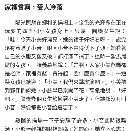
家裡貧窮，受人冷落
陽光照射在鄉村的操場上，金色的光輝撒在正在
玩耍的四五個小女孩身上。只聽一圓臉女生說：
「哇！今天小美好漂亮，她的裙子好好看呀。」說完
還有意瞄了小音一眼。小音不由得低下了頭，她看著
自己的衣服又舊又破，都打滿了補丁。這時一紮馬尾
辮的女孩，一臉羨慕地說：「是啊，人家小美爸媽都
是老師，家裡有錢，買得起，要什麼有什麼。」一短
髮女孩巴結道：「小美，我們來跳皮筋吧。」小美聽
到夥伴們誇她，小臉早已樂開了花，高傲地說：「好
吧。」隨後幾個女生簇擁著小美走了，但誰都沒有叫
小音，好像都把小音給遺忘了。
熱鬧的操場一下子安靜了許多，小音此時很難
過，小夥伴輕視的眼神刺痛了她的心，她立下心志：