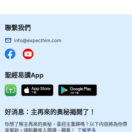
痛中呻吟，如一葉孤舟在茫茫大海上找不到航標，就
在她看不到希望之時，神的救恩臨到了她，這是神的
愛，神要帶領她走出痛苦的深淵，帶給她新的生活和
聯繫我們
希望。想到這些後，小音心裡很感恩。
info@expecthim.com
之後的日子裡，通過讀神的話，小音從神話語的
字裡行間，明白了神對人的愛與拯救，她知道神這次
來作工，就是要拯救人脫離撒但黑暗權勢，活在神的
光中。她感覺到自己有了希望、有了依靠，不再有那
聖經易讀App
種想死的念頭了。
痛苦根源，神話揭示
一天，小音跟弟兄姊妹在一起聚會時，看到神的
好消息：主再來的奥秘揭開了！
話說：「
『有錢能使鬼推磨』，這是撒但的哲學，在
你想了解主再來的奥秘，喜迎主重歸嗎？以下内容將為你帶
人類當中，在任何一個社會當中，這句話都很盛行，
來幫助。請點擊進入閲讀、觀看！
了解更多