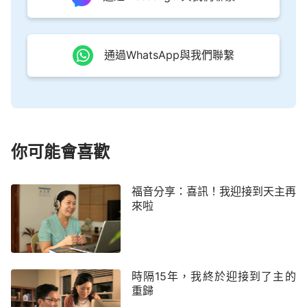
罪，不知以後的人生方向，前面的路該怎麼走？就這
樣，小音強忍著身體和精神的雙重痛苦，咬緊牙關繼
通過WhatsApp與我們聯繫
續做事……
喜獲佳音，點燃希望
一天，妹妹帶來一個姊妹，將神的國度
福音
傳給
了小音。小音看到神的話說：「
人類離開了全能者的
你可能會喜歡
生命供應，不知道生為何，但又恐懼死亡，沒有依
靠，沒有幫助，卻仍舊不願閉上雙目，硬著頭皮支撐
福音分享：喜訊！我迎接到天主再
著沒有靈魂知覺的肉體苟活在這個世界上。……全能
來啦
者憐憫這些受苦至深的人，同時又厭煩這些根本就没
有知覺的人，因為他要等待很久才能得到從人來的答
案。他要尋找，尋找你的心，尋找你的靈，給你水給
時隔15年，我終於迎接到了主的
你食物，讓你苏醒過來，不再乾渴，不再飢餓。當你
重歸
感覺到疲憊時，當你稍稍感覺這個世間的一份蒼涼