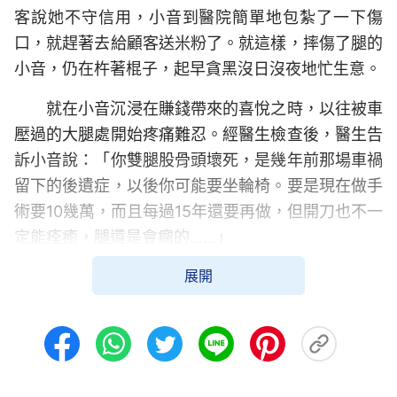
客說她不守信用，小音到醫院簡單地包紮了一下傷
口，就趕著去給顧客送米粉了。就這樣，摔傷了腿的
小音，仍在杵著棍子，起早貪黑沒日沒夜地忙生意。
就在小音沉浸在賺錢帶來的喜悅之時，以往被車
壓過的大腿處開始疼痛難忍。經醫生檢查後，醫生告
訴小音說：「你雙腿股骨頭壞死，是幾年前那場車禍
留下的後遺症，以後你可能要坐輪椅。要是現在做手
術要10幾萬，而且每過15年還要再做，但開刀也不一
定能痊癒，腿還是會瘸的……」
展開
醫生的話猶如晴天霹靂一樣，小音呆了，她不敢
相信自己的耳朵，心想：怎麼會這麼嚴重？15年就要
做一次手術，做一次手術要10多萬，那辛辛苦苦掙的
錢，還不夠看病呀，這麼多年的辛苦不就白費了嗎？
小音想到自己還年輕，她可不想下半生在輪椅上度