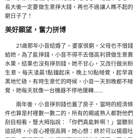
長大後一定要做生意掙大錢，再也不過讓人瞧不起的
窮日子了！
美好願望，奮力拼博
21歲那年小音結婚了，婆家很窮，父母也不借錢
給她，為了能掙錢，小音不得不去借高利貸做生意賣
水果，結果也沒有掙到錢。她不甘心，又改行做米粉
生意，每天凌晨1點鐘起床，晚上10點睡覺，起早貪
黑地忙碌。有時生意忙的時候，小音一天到晚都不睡
覺，她每天就像一台機器不停地運轉……
兩年後，小音掙到錢也蓋了房子，當時的經濟條
件也算是村裡數一數二的，所有的親戚熟人都對他們
刮目相看，豎大拇指說：「你們真能幹啊！」當聽到
這話時，小音心裡很高興，她心想：終於可以揚眉吐