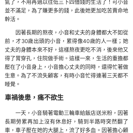
氣了，不用再過以往低三下四借錢的生活了！可小音
並不滿足，為了賺更多的錢，此後她更加吃苦賣命地
幹活。
因著長期的熬夜，小音和丈夫的身體都大不如從
前，才30歲出頭的小音，累得像40歲的人一樣；她
丈夫的身體本來不好，這樣熬夜更吃不消，後來他又
得了胃穿孔，住院做手術。這樣一來，生活的重擔都
壓在了小音身上，小音擔心丈夫的同時，還得忙著做
生意。為了不流失顧客，有時小音忙得連著三天都不
睡覺。
車禍後患，痛不欲生
一天，小音騎著電動三輪車給飯店送米粉，因著
長期勞累再加上沒有休息好，騎到半路時突然翻了
車，車子壓在她的大腿上，流了好多血。因著擔心顧