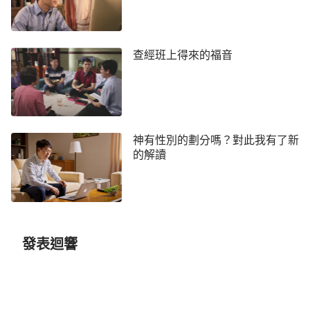
時，不要迷茫、不要哭泣，全能神——守望者隨時都
會擁抱你的到來。他就在你的身邊守候，等待著你的
回轉，等待著你突然恢復記憶的那一天：知道你是從
查經班上得來的福音
神那裡走出來的，不知什麼時候迷失了方向，不知什
麼時候昏迷在路中，又不知什麼時候有了『父親』，
更知道全能者一直都守候在那裡等待著你的歸來已經
很久很久。
」
神有性別的劃分嗎？對此我有了新
的解讀
神的話句句都說到了小音的心坎裡，溫暖著她絕
望無助的心，讓在死亡邊緣的她看到了求生的希望，
就像神說的那樣，她活得迷茫、無助，找不到人生的
方向。這些年來，小音只知道掙錢是她的人生目標，
發表迴響
奮不顧身地拼命幹活，但卻落得個殘疾的下場，此時
的她疲倦、痛苦到一個程度，感覺活著還不如死了
好，甚至想拿刀割腕了卻此生。從神的話裡小音明白
了，原來神一直都在等待著她的歸來，神知道她在病