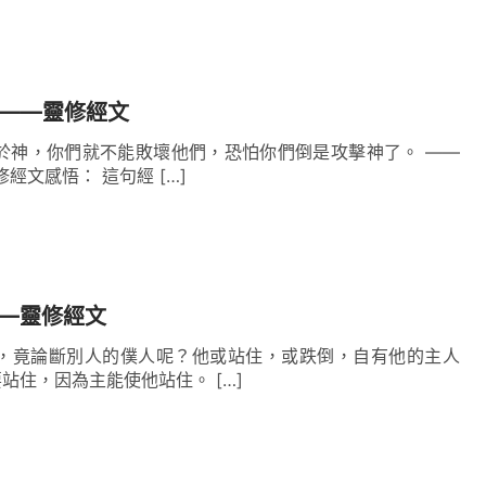
9——靈修經文
於神，你們就不能敗壞他們，恐怕你們倒是攻擊神了。 ——
修經文感悟： 這句經 […]
——靈修經文
誰，竟論斷別人的僕人呢？他或站住，或跌倒，自有他的主人
在；而且他也必要站住，因為主能使他站住。 […]