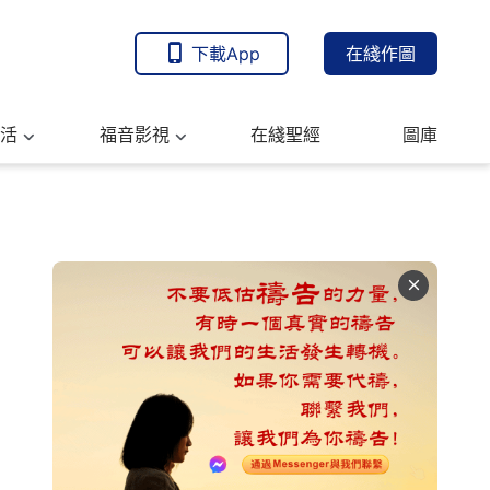
下載App
在綫作圖
活
福音影視
在綫聖經
圖庫