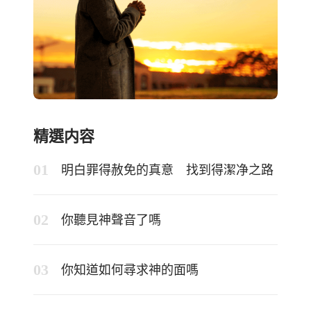
精選内容
明白罪得赦免的真意 找到得潔净之路
你聽見神聲音了嗎
你知道如何尋求神的面嗎