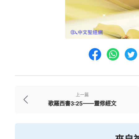
上一篇
歌羅西書3:25——靈修經文
來自