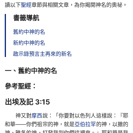
讀以下
聖經
章節與相關文章，為你揭開神名的奧祕。
書籤導航
舊約中神的名
新約中神的名
啟示錄預言主再來的新名
一、舊約中神的名
參考聖經：
出埃及記 3:15
神又對
摩西
說：「你要對以色列人這樣說：『耶
和華——你們祖宗的神，就是
亞伯拉罕
的神，以撒的
神，雅各的神，打發我到你們這裡來。』耶和華是我