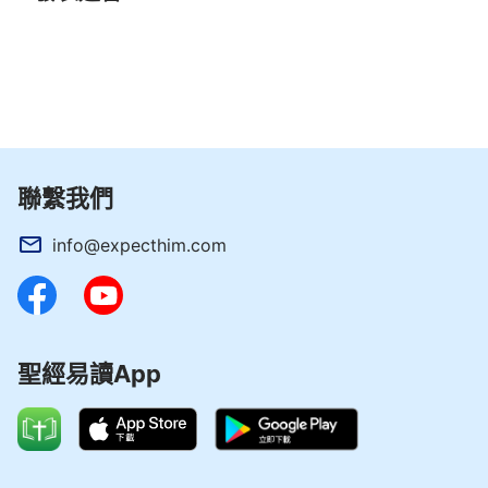
通過WhatsApp與我們聯繫
相關神話語：
「神在每個時代都作新的工作，都叫新的名，他
聯繫我們
怎麼能在不同的時代作相同的工作呢？他怎麼能守舊
info@expecthim.com
呢？「耶穌」這個名是為了救贖工作而叫的名，末世
耶穌再來還能叫這個名嗎？還能作救贖的工作嗎？為
什麼耶和華與耶穌是一，但他們卻在不同的時代叫不
同的名呢？不都是因為工作時代不同嗎？就一個名能
聖經易讀App
將神的全部都代表了嗎？這樣，只有在不同的時代來
叫不同的名，以名來更換時代，以名來代替時代，因
為沒有一個名能將神自己代表得完全，只能將神的具
有時代性的性情代表出來，只要能將工作代表出來即