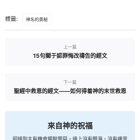
城就是從天上、從我神那裡降下來的新耶路撒冷），
並我的新名，都寫在他上面。
標籤:
神名的奧秘
啟示錄 1:8
主神說：「我是阿拉法，我是俄梅戛（阿拉法、
上一篇
俄梅戛乃希臘字母首末二字），是昔在、今在、以後
15句關于認罪悔改禱告的經文
永在的全能者。」
啟示錄 11:16-17
下一篇
在神面前，坐在自己位上的二十四位長老，就面
聖經中救恩的經文——如何得着神的末世救恩
伏於地，敬拜神，說：「昔在、今在的主神——全能
者啊，我們感謝你！因你執掌大權作王了。」
啟示錄 4:8
來自神的祝福
四活物各有六個翅膀，遍體內外都滿了眼睛。他
迎接到主有機會擺脫罪惡，過上沒有眼淚、沒有痛苦