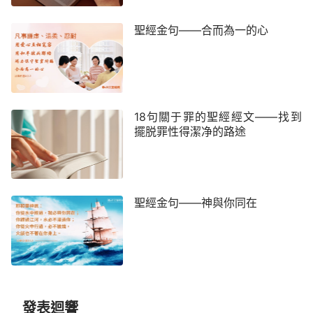
能者啊，你的判斷義哉！誠哉！」
聖經金句——合而為一的心
18句關于罪的聖經經文——找到
擺脱罪性得潔净的路途
聖經金句——神與你同在
主再來的迹象已出現，
你想早日實現與主重逢的願望嗎？
通過Messenger與我們聯繫
發表迴響