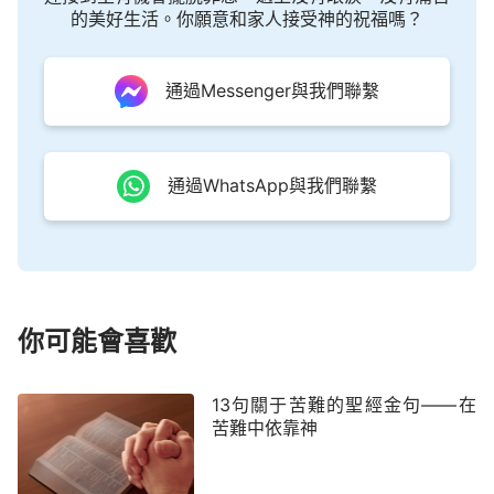
們晝夜不住地說：「聖哉！聖哉！聖哉！主神是昔
的美好生活。你願意和家人接受神的祝福嗎？
在、今在、以後永在的全能者。」
通過Messenger與我們聯繫
啟示錄 19:6
我聽見好像群眾的聲音，眾水的聲音，大雷的聲
音，說：「哈利路亞！因為主——我們的神，全能者
通過WhatsApp與我們聯繫
作王了。」
啟示錄 15:3
唱神僕人摩西的歌和羔羊的歌，說：「主神——
你可能會喜歡
全能者啊，你的作為大哉！奇哉！萬世（或作：國）
之王啊，你的道途義哉！誠哉！」
13句關于苦難的聖經金句——在
啟示錄 16:7
苦難中依靠神
我又聽見祭壇中有聲音說：「是的，主神——全