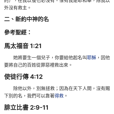
的），在我以後也必沒有。惟有我是耶和華，除我以
外沒有救主。
二、新約中神的名
參考聖經：
馬太福音 1:21
她將要生一個兒子，你要給他起名叫
耶穌
，因他
要將自己的百姓從罪惡裡救出來。
使徒行傳 4:12
除他以外，別無拯救；因為在天下人間，沒有賜
下別的名，我們可以靠著
得救
。
腓立比書 2:9-11