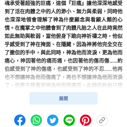
魂承受著超強的巨痛，這個『巨痛』讓他深深地感受
到了活在肉體之中的人的渺小、無力與柔弱，同時他
也深深地領會理解了神為什麼顧念與看顧人類的心
情。在魔掌之中他體會到了肉體凡胎之人在此時竟然
如此無助與軟弱，當他俯身下跪向神祈禱之時，他似
乎感受到了神在掩面、在隱藏，因為神將他完全交在
了撒但的手中，與此同時，神為他而流淚，更為他而
痛心，神因著他的痛而痛，也因著他的傷而傷……約
伯感受到了神的傷痛，也感受到了神的不忍……他再
也不想讓神為他而傷痛了，再也不想讓神為他而流淚
了，他更不想看到神為他而受痛苦。此時的約伯只想
掙脫這肉體凡胎，不再忍受這肉體給他帶來的疼痛，
展開
因為這樣神就不再為他的疼痛而受痛苦了，但是他做
不到，他不但要忍受肉體的疼痛，更要忍受『不想讓
神擔憂』所帶來的痛苦。這雙重的疼痛，一份來自肉
體，一份來自心靈，讓約伯承受撕心裂肺、肝腸寸斷