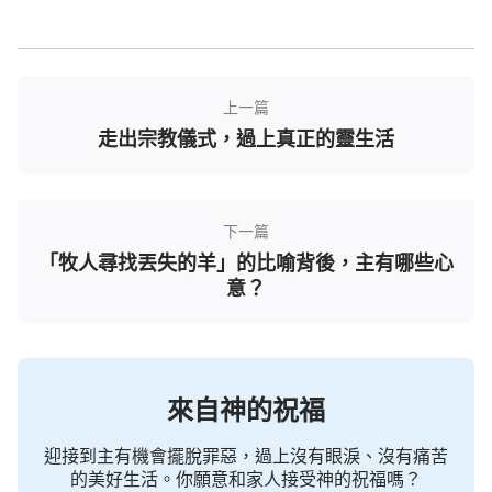
的痛苦，也讓他感覺到了肉體凡胎之人的極限是那麼
地讓人無奈與無助。在此情形之下，他渴慕神的心愈
發強烈，恨惡撒但的心也隨之變得更加強烈，此時的
上一篇
約伯寧願自己沒有投胎人世，寧願自己不存在，也不
走出宗教儀式，過上真正的靈生活
願看到神為他而掉眼淚，為他而痛苦。他開始深惡自
己的肉體，開始厭煩自己，厭煩自己出生的日子，甚
至厭煩與自己有關的一切。他不願再提起他的生日與
下一篇
和他出生有關的一切，所以他便開口咒詛自己的生
「牧人尋找丟失的羊」的比喻背後，主有哪些心
日：
願我生的那日和說懷了男胎的那夜都
（伯3:3-4）
意？
滅沒。願那日變為黑暗，願神不從上面尋找它，願亮
光不照於其上。約伯的話中帶著對自己的恨惡：願我
生的那日和說懷了男胎的那夜都滅沒。也帶著對神因
來自神的祝福
著他而受痛苦的自責與虧欠：願那日變為黑暗，願神
不從上面尋找它，願亮光不照於其上。這兩段話將約
迎接到主有機會擺脫罪惡，過上沒有眼淚、沒有痛苦
伯當時的心情表達到了極致，也將約伯此人的完全正
的美好生活。你願意和家人接受神的祝福嗎？