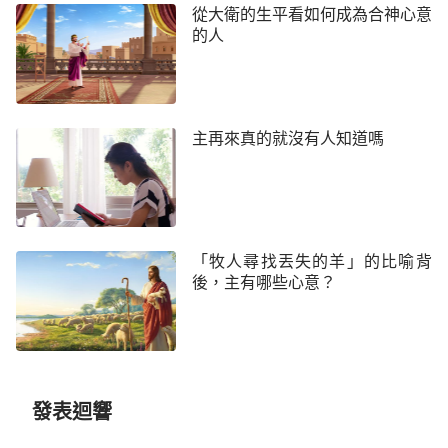
對約伯的信產生各種懷疑，覺得他是因試煉而軟弱、
從大衛的生平看如何成為合神心意
的人
埋怨神，卻沒曾想過，這竟然也證實著約伯對神的信
與順服。通過讀這段話，他的疑惑徹底被解開了，他
真實地承認神鑒察人心肺腑，約伯無愧於「完全人」
這個稱呼。
主再來真的就沒有人知道嗎
於是，他趕緊找到張弟兄，與他交通了這段
話……
「感謝主，看了這段話，我終於理解了約伯的想
「牧人尋找丟失的羊」的比喻背
法。他為什麼會咒詛自己的生日。原來約伯在那樣痛
後，主有哪些心意？
苦的環境裡，他感受到神向他掩面的同時，也感受到
了神在為他擔憂、傷痛，不忍心看到他受到這些痛
苦。因著他的完全正直，更因著他對神的信與順服，
所以他寧可自己受苦也不想讓神為他而傷心、痛苦，
發表迴響
他想要戰勝肉體的軟弱，但又痛恨自己無法超脫肉體
的轄制，在肉體和心靈雙重痛苦的煎熬下，他才咒詛