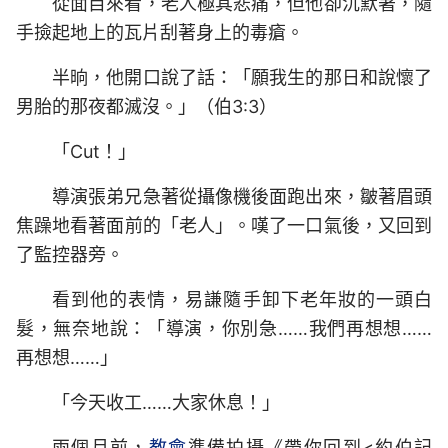
從面目來看，老人極其悲痛，但他卻沉默著，隨
手撿起地上的瓦片刮著身上的毒瘡。
半晌，他開口說了話：「願我生的那日和說懷了
男胎的那夜都滅沒。」（伯3:3）
「Cut！」
導演張弟兄急著從攝像機後面跑出來，皺著眉頭
焦躁地看著面前的「老人」。嘆了一口氣後，又回到
了監控器旁。
看到他的表情，易謙隨手卸下老年妝的一頭白
髮，無奈地說：「導演，你別急……我們再想想……
再想想……」
「今天收工……大家休息！」
兩個月前，
教會
準備拍攝《帶你回到<約伯記