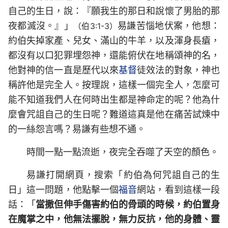
自己的生日，說：『願我生的那日和說懷了男胎的那
夜都滅沒。』」
易謙苦惱地伏案，他想：
（伯3:1-3）
約伯失掉家產、兒女、滿山的牛羊，以及渾身長瘡，
都沒有以口犯罪埋怨神，還能俯伏在地稱頌神的名，
他對神的信一直是歷代以來
基督
徒效法的對象，神也
稱許他是完全人。按理說，這樣一個完全人，怎麼可
能不知道我們人在何時出生都是神命定的呢？他為什
麼會咒詛自己的生日呢？難道這真是他在痛苦試煉中
的一絲怨言嗎？易謙有些想不通。
時間一點一點流逝，夜完全吞噬了天空的顏色。
易謙打開網頁，搜索「約伯為何咒詛自己的生
日」這一問題，他點擊一個
福音
網站，看到這樣一段
話：「
當撒但伸手傷害約伯的骨頭的時候，約伯置身
在魔掌之中，他無法擺脫，無力反抗，他的身體、靈