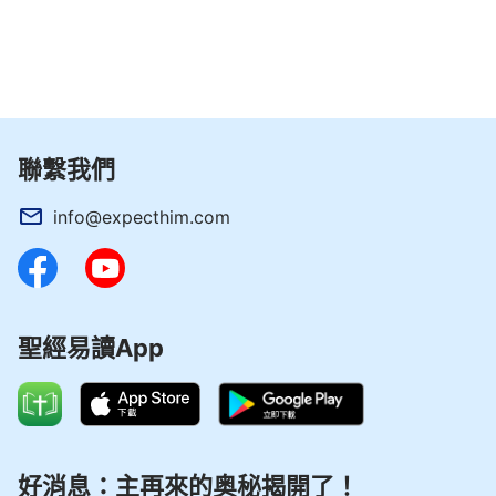
自己的生日，他覺得如果自己沒來到這個世上，神就
不會為他傷心痛苦了。原來，這才是約伯咒詛自己生
日的真正原因。想想我以前雖然很嚮往做約伯這樣的
人，但是心裡一直很困惑，約伯那麼完全正直，怎麼
還能咒詛自己的生日呢？今天通過讀這段話我才明
聯繫我們
白，約伯在極度痛苦下，有這樣的表現真的是高於我
info@expecthim.com
們所有的人。」說著，他有些哽咽。
易謙推心置腹地說：「想起年前我生了一場大
病，我當時雖然心裡知道不管好事壞事都有神的美
意，可是，當我忍受病痛的折磨，肉體受痛苦時，雖
聖經易讀App
然我嘴上沒有說埋怨神的話，但是心裡卻想著神怎麼
不保守我呢。現在想想，自己在試煉中所表現的對神
都是誤解與埋怨。而約伯雖然肉體痛苦軟弱，但他寧
可咒詛自己生日，也不想讓神心傷痛。看到約伯在經
好消息：主再來的奥秘揭開了！
歷中，對神有真實的認識，他知道神的實質就是愛，