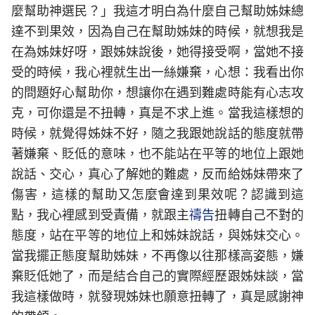
麼幫助神選民？」我這才明白為什麼自己幫助姊妹總
達不到果效，因為自己在幫助姊妹的時候，就想我是
在為姊妹好呀，跟姊妹說後，她得接受啊，當她不接
受的時候，我心裡就生出一絲嫌棄，心想：我看出你
的問題好心幫助你，想讓你在遇到難處時能有心志攻
克，可你還是不扭轉，真是不求上進。當我這樣想的
時候，就覺得姊妹不好，隨之我跟她說話的態度就帶
著嫌棄、貶低的意味，也不能站在平等的地位上跟她
說話、交心，真心了解她的難處，反而給姊妹帶來了
傷害，這樣的幫助又怎麼會達到果效呢？認識到這
點，我心裡感到受責備，就跟主
禱告
扭轉自己不對的
態度，站在平等的地位上和姊妹說話，與姊妹交心。
當我擺正態度幫助姊妹，不再像以往那樣高姿態，嫌
棄貶低她了，而是結合自己的實際經歷跟姊妹談，當
我這樣做時，就發現姊妹也願意扭轉了，真是感謝神