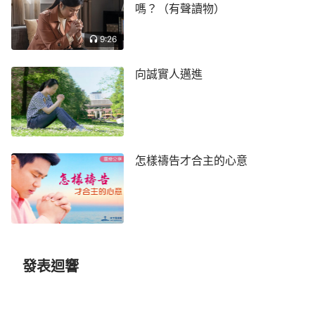
嗎？（有聲讀物）
高舉自己、顯露自己，但自己還認識不到，這就需要
我們身邊的人看到後幫助指出，幫助對方能及時認識
9:26
到自身的悖逆，向神悔改，這都是藉著對付修理達到
的，可見對弟兄姊妹的幫助不單單是包容、忍耐、饒
向誠實人邁進
恕，有時候批評與指正也是愛，是在生命靈裡互相的
愛心扶持與幫助。
比如：前段時間，我在給弟兄姊妹聚會講道時總
怎樣禱告才合主的心意
是高談闊論，談自己受苦的經歷，以及以往為主作了
哪些工，又是怎樣解決別人的問題的，弟兄姊妹聽後
都仰望高看我。教會一同工發現我這個問題後，就單
獨找到我，指出我在聚會中很少談自己實行神話語的
經歷，總是交通以往受苦的經歷以及怎樣解決弟兄姊
妹難處的，把弟兄姊妹都帶到了自己的面前，這樣作
發表迴響
工花費不是在高舉神見證神，而是在高舉見證自己，
這是觸犯神性情的事啊。之後姊妹還找了一些神的話