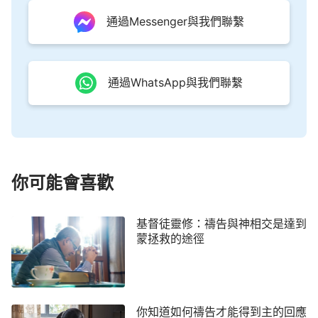
時候，我們可以根據他們能明白領受到的程度，再和
通過Messenger與我們聯繫
他們談神的心意與要求，還可以結合一些簡單的實
行，使他們得益處，這樣一點一點的引導，他們明白
神的心意了，我們的幫助也就達到果效了。
通過WhatsApp與我們聯繫
三、愛心幫助人包括修理對付、批評責
備。
主
耶穌
說：「
倘若你的弟兄得罪你，你就去，趁
著只有他和你在一處的時候，指出他的錯來。他若聽
你可能會喜歡
你，你便得了你的弟兄……
」
從經文中看
（太18:15）
到，主希望我們發現弟兄姊妹身上的錯誤之處時，能
基督徒靈修：禱告與神相交是達到
夠互相幫助指出，使我們的生命進入得到補足，這是
蒙拯救的途徑
對弟兄姊妹的生命負責，也是在實行愛心幫助。
人無完人，每個人在信主、跟隨主期間都會因著
敗壞性情做出一些悖逆、抵擋神的事，或聚會講道時
你知道如何禱告才能得到主的回應