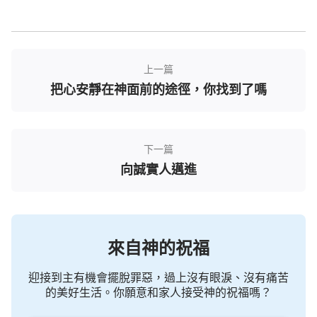
不會給別人帶來傷害，正如神的話所說：「
你臨到這
個事得先考慮，然後就得琢磨一陣，兩個人先聊著，
你出於一個正面的、積極的存心去跟他聊的同時就禱
上一篇
告，尋求怎麼能幫到他，達到那幾條原則，不違背那
把心安靜在神面前的途徑，你找到了嗎
幾條原則，還讓他從中走出來，得益處。
」
比如：教會中有些弟兄姊妹信神時間短，當與人
下一篇
相處鬧矛盾時不會從自身上找問題，總在是非對錯裡
向誠實人邁進
打轉，這時我們就得憑愛心幫助他們認識自己身上所
存在的問題，引導他們往主的話中進入。但如果對方
不願接受我們所交通的，這個時候，我們就不能一個
勁地要求對方接受自己的意見，我們可以暫時放下不
來自神的祝福
交通，先為他們禱告，這樣就能避免對他們要求太
高，讓他們感覺夠不上而感到受壓，而且也不容易破
迎接到主有機會擺脫罪惡，過上沒有眼淚、沒有痛苦
的美好生活。你願意和家人接受神的祝福嗎？
壞彼此之間的關係。當看到他們的情形稍微好一點的