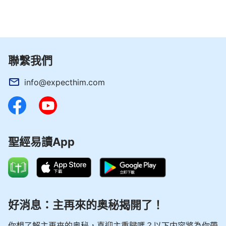
和我交通，又結合她自己以往失敗的經歷。聽完同工
姊妹的交通後，雖然當時感到很扎心、難受，但是讓
我認識到自己身上的確存在這個問題，若不是藉著她
這樣的對付修理，我還以為自己這樣的作工花費是在
聯繫我們
滿足神呢！根本不會認識自己這樣表現已經讓神厭憎
了。所以看到，弟兄姊妹互相愛心幫助有時還需要修
info@expecthim.com
理對付，這才是真實的在生命上供應扶持。
掌握愛心幫助人的三條實行原則，知道該怎麼幫
助弟兄姊妹了，就能實行出主的要求，達到彼此相
聖經易讀App
愛。
江蘇省 陳謙
好消息：主再來的奥秘揭開了！
你想了解主再來的奥秘，喜迎主重歸嗎？以下内容將為你帶