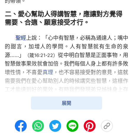
的帶領。
二、愛心幫助人得講智慧，應讓對方覺得
需要、合適、願意接受才行。
聖經
上說：「心中有智慧，必稱為通達人；嘴中
的甜言，加增人的學問。人有智慧就有生命的泉
源……」
從中明白智慧是正面事物，用
（箴16:21-22）
智慧做事果效就會加倍。我們每個人身上都有許多敗
壞性情，不喜愛
真理
，也不容易接受對的意見，這就
需要我們在愛心幫助別人的時候講究些智慧，這樣作
工才能達到好的果效。有時我們發現弟兄姊妹身上存
在一些問題，話說得太直接，說得太露骨，容易給別
展開
人帶來傷害，那就要用智慧，採取一些方式來說，根
據弟兄姊妹的實際身量、素質，考慮到對方的領受能
力與承受能力，這樣因人而異，弟兄姊妹就容易接
受，也能給他們帶來益處。這樣既把問題解決了，還