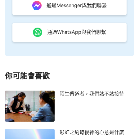
門外叩門，若有聽見我聲音就開門的，我要進到他那
通過Messenger與我們聯繫
裡去，我與他，他與我，一同坐席。』
這
（啟3:20）
些經文都說明主回來還要發聲說話，聰明的童女就是
因著聽見主的聲音才迎接到主，與主一同赴筵席。那
通過WhatsApp與我們聯繫
我們也要像聰明的童女那樣出去尋找神的新說話，聽
見有人喊新郎來了，就出去迎接，我們認出神的聲
音，不就迎接到主的再來跟上神的腳蹤了嗎？」
雨涵高興地說：「對呀！就是這樣，感謝主！今
你可能會喜歡
天這樣的交通真是神對我們的恩待啊！使我們知道
了，會聽神的聲音才是迎接主來的實際路途啊！」
陌生傳道者，我們該不該接待
欣雨也感慨地說：「這回我們迎接主有路
了……」
山東 夏涵
彩虹之約背後神的心意是什麽