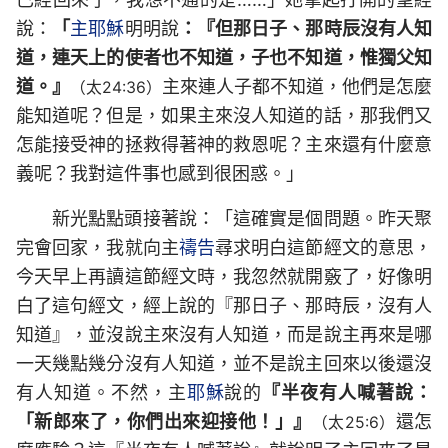
說：
「
主耶穌
明明說
：『但那日子、那時辰沒有人知
道，連天上的使者也不知道，子也不知道，惟獨父知
道。』
主來連人子都不知道，他們是怎麼
（太24:36）
能知道呢？但是，如果主來沒人知道的話，那我們又
怎能接受神的拯救得著神的救恩呢？主來還有什麼意
義呢？我對這件事也感到很困惑。」
新光點點頭接著說：「這確實是個問題。昨天聚
完會回家，我就向主
禱告
尋求明白這節經文的意思，
今天早上再讀這節經文時，我忽然就開竅了，好像明
白了這句經文，經上說的『那日子、那時辰，沒有人
知道』，並沒說主來沒有人知道，而是說主再來是哪
一天幾點幾分沒有人知道，並不是說主回來以後還沒
有人知道。不然，主
耶穌
說的
『半夜有人喊著說：
「新郎來了，你們出來迎接他！」』
還怎
（太25:6）