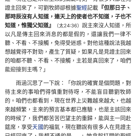
證主回來了，可劉牧師卻根據
聖經
記載
『但那日子、
那時辰沒有人知道，連天上的使者也不知道，子也不
知道，惟獨父知道』
說主來沒人知道，所
（太24:36）
以凡是傳主回來消息的都是假的，還讓我們一律不
聽、不看、不接觸，免得受迷惑。對他這種說法我越
想越覺得不對勁，產生了質疑，如果凡是見證主回來
的咱都不聽、不看、不接觸，主若是真回來了，咱們
能迎接到主嗎？」
雨涵沉思了一下說：「你說的確實是個問題，對
待主來的事咱們得慎重對待呀，不能盲目聽劉牧師
的。咱們也都看到，現在世界上災難越來越大，也越
來越頻繁，主來的預言基本都已應驗，也是主該回來
的時候了，我們都苦苦巴望主的重歸，能與主一同赴
筵席，享受
天國
的福氣，現在聽說有很多人在見證主
已經回來了，我想不通的是……」她拿起打開的聖經