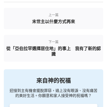
欣雨興奮地連聲說：「是啊！是啊！感謝主的開
啟，讓我們明白了他的話。主來這可不是小事，咱信
上一篇
主的人不都在盼望主來
被提
進天國嗎？」
末世主以什麼方式再來
雨涵也高興地點了點頭，忽然好像又想到什麼，
看著新光說：「主回來的那一天咱們不知道，那咱怎
麼才能迎接到主的再來呢？」
下一篇
從「亞伯拉罕選擇居住地」的事上 我有了新的認
賀新光沉思片刻說：「我也一直琢磨這事，向主
識
禱告尋求，就想到主耶穌說過：
『我的羊聽我的聲
音，我也認識他們，他們也跟著我。』
（約10:27）
『我還有好些事要告訴你們，但你們現在擔當不了
來自神的祝福
（或作：不能領會）
。只等
真理
的聖靈來了，他要引
導你們明白
（原文作：進入）
一切的真理；因為他不
迎接到主有機會擺脫罪惡，過上沒有眼淚、沒有痛苦
是憑自己說的，乃是把他所聽見的都說出來，並要把
的美好生活。你願意和家人接受神的祝福嗎？
將來的事告訴你們。』
『看哪，我站在
（約16:12-13）