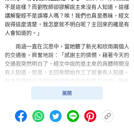
不是這樣？而劉牧師卻謬解說主來沒有人知道，這樣
講解聖經不是誤導人嗎？唉！我們也真是愚昧，經文
說得這麼清楚，我怎麼就不明白呢？主回來的確是有
人會知道的。」
雨涵一直在沉思中，當她聽了新光和欣雨兩個人
的交通後，興奮地說：「感謝主的憐憫，藉著今天的
交通我突然明白了，經文中說的是主來的具體時間沒
有人知道，但是，主回來開始作工了就會有人知道。
就像
恩典
時代主耶穌
道成肉身
來作救贖工作時，雖然
先知預言說
彌賽亞
要來，可彌賽亞什麼時候來，以什
展開
麼方式來，誰也不知道，當主耶穌作工傳道時，很多
人就知道了，同樣，主再來的那日子那時辰沒有人知
道，但當主回來開始作工了，肯定會有人知道啊！知
道的人就會傳揚見證主回來了，你們說是不是？」