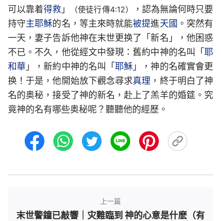
可以靠着
得救
」
，認為無論何時只要
（使徒行傳4:12）
持守
主耶穌
的名，等主來時就能
被提
進
天國
。突然有
一天，妻子告訴他神在末世更换了「新名」，他困惑
不已。不久，他從經文中發現：舊約中神的名叫「
耶
和華
」，新約中神的名叫「
耶穌
」，神的名確實會更
换！于是，他開始放下觀念尋求
真理
，終于明白了神
名的奥秘，接受了神的新名，赴上了羔羊的婚筵。究
竟神的名有哪些奥秘呢？聽聽他的經歷。
上一篇
末世警鐘已敲響｜灾難臨到 神的心意是什麽（有