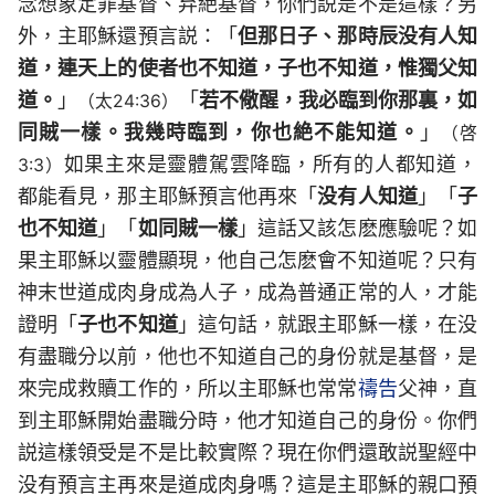
念想象定罪基督、弃絶基督，你們説是不是這樣？另
外，主耶穌還預言説：「
但那日子、那時辰没有人知
道，連天上的使者也不知道，子也不知道，惟獨父知
道。
」
「
若不儆醒，我必臨到你那裏，如
（太24:36）
同賊一樣。我幾時臨到，你也絶不能知道。
」
（啓
如果主來是靈體駕雲降臨，所有的人都知道，
3:3）
都能看見，那主耶穌預言他再來「
没有人知道
」「
子
也不知道
」「
如同賊一樣
」這話又該怎麽應驗呢？如
果主耶穌以靈體顯現，他自己怎麽會不知道呢？只有
神末世道成肉身成為人子，成為普通正常的人，才能
證明「
子也不知道
」這句話，就跟主耶穌一樣，在没
有盡職分以前，他也不知道自己的身份就是基督，是
來完成救贖工作的，所以主耶穌也常常
禱告
父神，直
到主耶穌開始盡職分時，他才知道自己的身份。你們
説這樣領受是不是比較實際？現在你們還敢説聖經中
没有預言主再來是道成肉身嗎？這是主耶穌的親口預