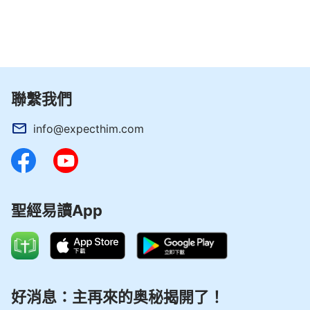
首先從自己的觀念中走出來，不要苛求神應該這樣
作、應該那樣作，更不要把神限制在你的範圍裏，限
制在你的觀念裏，而是應當要求你們自己該怎樣尋求
神的脚踪，怎樣接受神的顯現，怎樣順服神的新工
作，這才是人當做的。因為人都不是真理，人都不具
聯繫我們
備真理，人該做的就是尋求、接受、順服。
」
（《話
在肉身顯現·神的顯現帶來了新的時代》）
info@expecthim.com
——電影劇本《天路艱險》
聖經易讀App
好消息：主再來的奥秘揭開了！