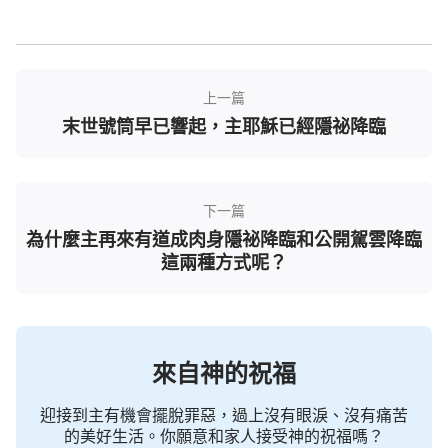
在迎接主來的事上，如果我們只注重看天望雲，
等候主駕雲降臨，却絲毫不尋求聽見神的聲音，不尋
找聖靈向衆教會的説話，還盲目聽信牧師長老的話，
上一篇
把凡是見證主道成肉身的都定為假的，這是不是違背
末世號筒早已響起，主耶穌已經隱祕降臨
聖經啊？聖經是怎麽説的？使徒約翰明確説道：「因
為世上有許多迷惑人的出來，他們不認耶穌基督是成
了肉身來的，這就是那迷惑人、敵基督的。」
下一篇
（約貳
為什麼主再來有道成肉身隱祕降臨和公開駕雲降臨
「凡靈不認耶穌，就不是出于神，這是那敵基督
1:7）
這兩種方式呢？
者的靈。你們從前聽見他要來，現在已經在世上
了。」
宗教界牧師長老否認、定罪神道成
（約壹4:3）
肉身的説法合乎聖經嗎？他們説凡是見證主道成肉身
的都是假的，這是不是迷惑人的話？如果根據使徒約
來自神的祝福
翰的話，宗教界的牧師長老否認道成肉身，他們是不
是敵基督？你們如果都聽信牧師長老散布的迷惑人的
迎接到主有機會擺脫罪惡，過上沒有眼淚、沒有痛苦
的美好生活。你願意和家人接受神的祝福嗎？
鬼話，能迎接到主嗎？能看見神的顯現嗎？能成為聰