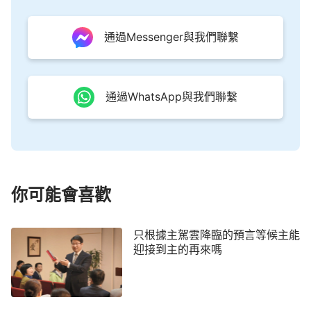
明童女被提到神面前嗎？
通過Messenger與我們聯繫
那到底該怎樣尋找神的顯現作工呢？全能神説：
「
既是道成肉身就有神的實質，既是道成肉身就有神
的發表。神既道成肉身就要帶來他要作的工作，既是
通過WhatsApp與我們聯繫
神道成肉身就要發表神的所是，既是道成肉身就能帶
給人真理，賜給人生命，指給人道路。若不具備神實
質的肉身那就定規不是道成肉身的神了，這一點是確
定無疑的。人要考察是否是神所道成的肉身，那就得
從他所發表的性情與説話中來確定，也就是説，確定
你可能會喜歡
是否是神所道成的肉身，或確定是否是真道，必須得
從他的實質上來辨别。所以説，是不是神所道成的肉
只根據主駕雲降臨的預言等候主能
迎接到主的再來嗎
身，關鍵在乎其實質（作工、説話、性情等等更多的
方面），并不在乎其外表。人若因為考察其外表而忽
視了其實質，那就是人的愚昧無知了。
」
（《話在肉