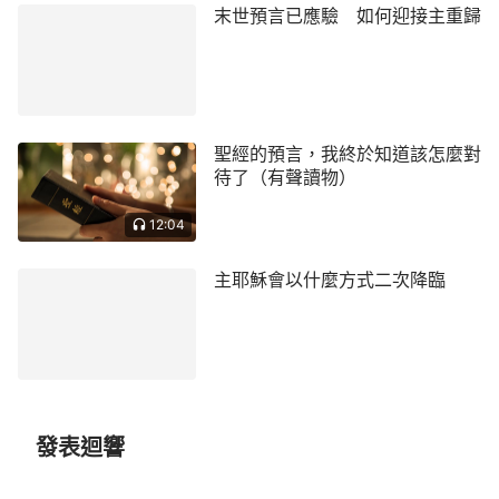
身顯現·寫在前面的話》）
末世預言已應驗 如何迎接主重歸
「
我們既要尋找神的脚踪，那就得尋找神的心
意，尋找神的説話，尋找神的發聲，因為哪裏有神的
新説話哪裏就有神的聲音，哪裏有神的脚踪哪裏就有
神的作為，哪裏有神的發表哪裏就有神的顯現，哪裏
聖經的預言，我終於知道該怎麼對
待了（有聲讀物）
有神的顯現哪裏就有真理、道路、生命的存在。你們
尋找神的脚踪都忽略了『神是真理、道路、生命』這
12:04
句話，所以，很多人得着了真理也不認為是找到了神
的脚踪，更不承認是神的顯現，這是多麽嚴重的失
主耶穌會以什麼方式二次降臨
誤！神的顯現不可能合乎人的觀念，更不可能是按着
人的要求而顯現。神作工作有自己的選擇，有自己的
計劃，更有自己的目標，有自己的方式。他作什麽工
作都没有必要與人商量，徵求人的意見，更不用通知
每一個人，這是神的性情，更是每一個人都當認識到
發表迴響
的。你們要想看見神的顯現，要想跟隨神的脚踪，就