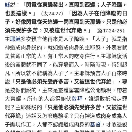
穌
説：「
閃電從東邊發出，直照到西邊；人子降臨，
也要這樣。
」
「
因為人子在他降臨的日
（太24:27）
子，好像閃電從天這邊一閃直照到天那邊。只是他必
須先受許多苦，又被這世代弃絶。
」
（路17:24-25）
主
耶穌
多次預言他再來是人子降臨。「人子」就是指
神道成肉身説的，就如道成肉身的主耶穌，外表看就
是普通正常的人，有正常人的吃穿住行。主耶穌復活
後的靈體就不同了，能穿墻而入，時隱時現，特别超
凡，所以就不能稱為人子了。主耶穌預言人子再來時
説「
只是他必須先受許多苦，又被這世代弃絶
」，要
是按你們説的，主來是靈體駕雲降臨公開顯現，帶着
大榮耀，所有的人都得俯伏
敬拜
，誰還敢抵擋定罪
呢？主耶穌説的「
只是他必須先受許多苦，又被這世
代弃絶
」這話又怎麽應驗呢？只有神道成肉身成為人
子顯現作工，人都不認識道成肉身的
基督
，才敢憑觀