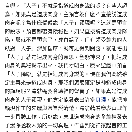
言哪，「人子」不就是指道成肉身説的嗎？有些人認
為，如果真是道成肉身，主預言為什麽不直接説道成
肉身呢？為什麽偏偏説「人子」顯現呢？這就是預言
的説法，預言都帶有隱秘性，如果直接説道成肉身降
臨，那就不是預言了，成白話了，但有領受能力的人
就對「人子」深加揣摩，就可能得到開啓，就能悟出
「人子」就是道成肉身的意思。全能神來了，把道成
肉身的奥秘揭示出來，我們才明白，原來聖經中預言
「人子降臨」就是指道成肉身説的。現在我們既然確
定主再來是道成肉身，那我們怎麽確定是神道成肉身
的顯現呢？這就需要會聽神的聲音了，如果真是道成
肉身的人子顯現，他肯定能發表出許多
真理
，能把神
顯現作工的來歷與宗旨説清楚，還能藉着發表真理作
一步具體工作。所以説，末世道成肉身的全能神發表
了潔净拯救人類的一切真理，作審判從神家起首的工