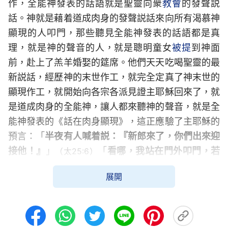
作，全能神發表的話語就是聖靈向衆
教會
的發聲説
話。神就是藉着道成肉身的發聲説話來向所有渴慕神
顯現的人叩門，那些聽見全能神發表的話語都是真
理，就是神的聲音的人，就是聰明童女
被提
到神面
前，赴上了羔羊婚娶的筵席。他們天天吃喝聖靈的最
新説話，經歷神的末世作工，就完全定真了神末世的
顯現作工，就開始向各宗各派見證主耶穌回來了，就
是道成肉身的全能神，讓人都來聽神的聲音，就是全
能神發表的《話在肉身顯現》，這正應驗了主耶穌的
預言：「
半夜有人喊着説：『新郎來了，你們出來迎
接他！』
」
「
看哪，我站在門外叩門，若
（太25:6）
有聽見我聲音就開門的，我要進到他那裏去，我與
展開
他，他與我，一同坐席。
」
而那些聽不見
（啓3:20）
神聲音的人，甚至還能定罪、論斷神末世作工的人，
就屬于愚拙的童女被顯明淘汰了，這些人都要落在灾
難中哀哭切齒了。