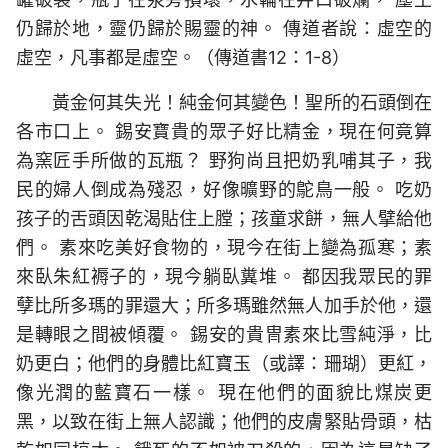
仍歸於地，靈仍歸於賜靈的神。 傳道者說：虛空的
虛空，凡事都是虛空。（傳道書12：1-8）
黃金何其失光！純金何其變色！聖所的石頭倒在
各市口上。 錫安寶貴的眾子好比精金，現在何竟算
為窯匠手所做的瓦瓶？ 野狗尚且把奶乳哺其子，我
民的婦人倒成為殘忍，好像曠野的鴕鳥一般。 吃奶
孩子的舌頭因乾渴貼住上膛；孩童求餅，無人擘給他
們。 素來吃美好食物的，現今在街上變為孤寒；素
來臥朱紅褥子的，現今躺臥糞堆。 都因我眾民的罪
孽比所多瑪的罪還大；所多瑪雖然無人加手於他，還
是轉眼之間被傾覆。 錫安的貴冑素來比雪純淨，比
奶更白；他們的身體比紅寶玉（或譯：珊瑚）更紅，
像光潤的藍寶石一樣。 現在他們的面貌比煤炭更
黑，以致在街上無人認識；他們的皮膚緊貼骨頭，枯