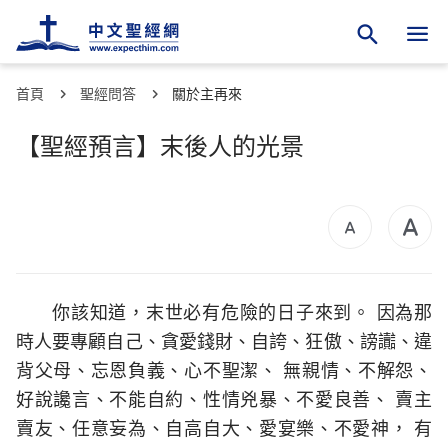
首頁
聖經問答
關於主再來
【聖經預言】末後人的光景
你該知道，末世必有危險的日子來到。 因為那
時人要專顧自己、貪愛錢財、自誇、狂傲、謗讟、違
背父母、忘恩負義、心不聖潔、 無親情、不解怨、
好說讒言、不能自約、性情兇暴、不愛良善、 賣主
賣友、任意妄為、自高自大、愛宴樂、不愛神， 有