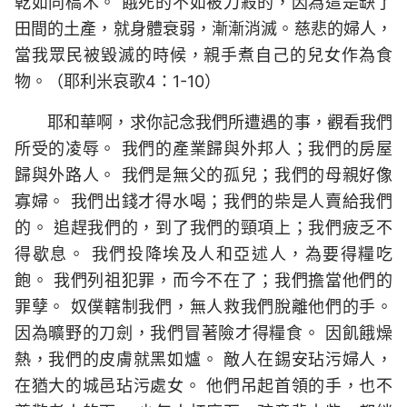
乾如同槁木。 餓死的不如被刀殺的，因為這是缺了
田間的土產，就身體衰弱，漸漸消滅。慈悲的婦人，
當我眾民被毀滅的時候，親手煮自己的兒女作為食
物。（耶利米哀歌4：1-10）
耶和華啊，求你記念我們所遭遇的事，觀看我們
所受的凌辱。 我們的產業歸與外邦人；我們的房屋
歸與外路人。 我們是無父的孤兒；我們的母親好像
寡婦。 我們出錢才得水喝；我們的柴是人賣給我們
的。 追趕我們的，到了我們的頸項上；我們疲乏不
得歇息。 我們投降埃及人和亞述人，為要得糧吃
飽。 我們列祖犯罪，而今不在了；我們擔當他們的
罪孽。 奴僕轄制我們，無人救我們脫離他們的手。
因為曠野的刀劍，我們冒著險才得糧食。 因飢餓燥
熱，我們的皮膚就黑如爐。 敵人在錫安玷污婦人，
在猶大的城邑玷污處女。 他們吊起首領的手，也不