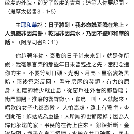
敬虔的外貌，卻背了敬虔的實意；這等人你要躲開。
（提摩太後書3：1-5）
主
耶和華
說：
日子將到，我必命饑荒降在地上。
人飢餓非因無餅，乾渴非因無水，乃因不聽耶和華的
話
。（阿摩司書8：11）
你趁著年幼、衰敗的日子尚未來到，就是你所
說，我毫無喜樂的那些年日未曾臨近之先，當記念造
你的主。 不要等到日頭、光明、月亮、星宿變為黑
暗，雨後雲彩反回， 看守房屋的發顫，有力的屈
身，推磨的稀少就止息，從窗戶往外看的都昏暗；
街門關閉，推磨的響聲微小，雀鳥一叫，人就起來，
唱歌的女子也都衰微。 人怕高處，路上有驚慌，杏
樹開花，蚱蜢成為重擔，人所願的也都廢掉；因為人
歸他永遠的家，弔喪的在街上往來。 銀鍊折斷，金
罐破裂，瓶子在泉旁損壞，水輪在井口破爛， 塵土