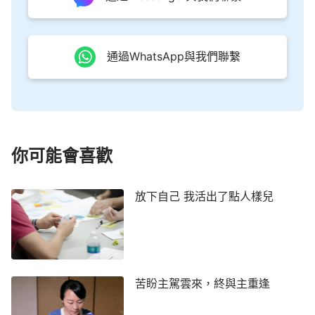
可我看到舍友們每天看網絡小說，一起煲劇，活得挺
開心，我想既然不知道明天會怎樣，那就及時行樂
吧。就這樣我每天沉浸在虛幻小說和網絡視頻中度
通過WhatsApp與我們聯繫
日，但享受這些並沒有改善我憂慮的心情，更無法擺
脫空虛的感覺，有時躺在床上我就會想：人活著到底
是為了什麼，還不如死了好呢。
在我對人生感到迷茫和絕望時，全能神的末世作
你可能會喜歡
工再次臨到了我。大二寒假回家，母親給我讀了一些
全能神的話語，這次我沒有拒絕，因為我看到母親信
神後跟以前不一樣了，說話不再像以往那樣狂妄站地
放下自己 我活出了點人樣兒
位了，待人處事能心平氣和，我覺得是神改變了她，
就願意跟著母親一起信全能神了。
在一次聚會中，姊妹讀了一段神的話：
「自從你
苦盼主駕雲來，終與主重逢
呱呱墜地來到這個人世間的時候，你就開始履行你的
職責，為著神的計劃、為著神的命定而扮演著你的角