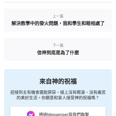
樣努力，最終高考還是與大學失之交臂了。當時已經
接受全能神末世作工的媽媽對我說：「這就是命
吧。」但我卻不認命，還想發奮復讀，重新考個好大
上一篇
解決教學中的發火問題，我和學生和睦相處了
學，偶然的機會我聽到同學說：「你這麼努力了都學
不好，就是復讀也考不上好大學的。」這讓本來就筋
疲力盡的我更受打擊，無奈我就放棄復讀，隨便報了
下一篇
民辦大學。那時親戚見到我都是冷臉相待，不再多說
信神到底是為了什麽
話了，我一直尊敬的姑父，也幾乎不理我了，我心裡
很苦悶壓抑。
迷茫之時，神的末世福音臨到
來自神的祝福
上了大學後，大學的生活自由而散漫，每天面對
迎接到主有機會擺脫罪惡，過上沒有眼淚、沒有痛苦
著自認為沒有任何前途的大學，我時常感到度日如
的美好生活。你願意和家人接受神的祝福嗎？
年，空閒之餘自己時常發呆。後來，我去參加各種學
生會活動，看各種勵志書籍，逼著自己去適應環境。
通過Messenger與我們聯繫