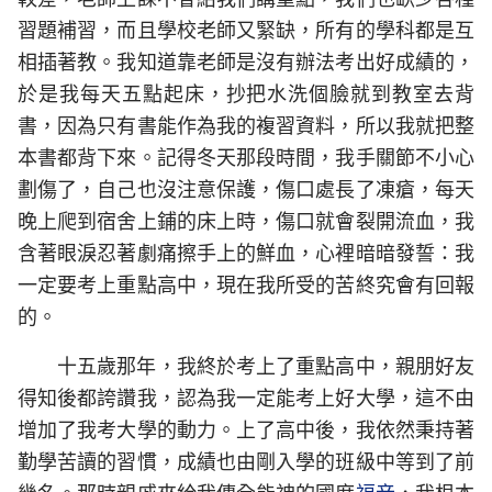
習題補習，而且學校老師又緊缺，所有的學科都是互
相插著教。我知道靠老師是沒有辦法考出好成績的，
於是我每天五點起床，抄把水洗個臉就到教室去背
書，因為只有書能作為我的複習資料，所以我就把整
本書都背下來。記得冬天那段時間，我手關節不小心
劃傷了，自己也沒注意保護，傷口處長了凍瘡，每天
晚上爬到宿舍上鋪的床上時，傷口就會裂開流血，我
含著眼淚忍著劇痛擦手上的鮮血，心裡暗暗發誓：我
一定要考上重點高中，現在我所受的苦終究會有回報
的。
十五歲那年，我終於考上了重點高中，親朋好友
得知後都誇讚我，認為我一定能考上好大學，這不由
增加了我考大學的動力。上了高中後，我依然秉持著
勤學苦讀的習慣，成績也由剛入學的班級中等到了前