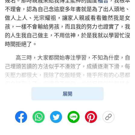
幾名。那時親戚來給我傳全能神的國度
福音
，我根本
不理會，認為自己念這麼多年書就是為了出人頭地、
做人上人、光宗耀祖，讓家人親戚看看雖然我是女
孩，一樣不會輸給男孩，而且我的努力也證實了，我
的人生我自己做主，不用信神，於是我就以學習忙沒
時間拒絕了。
高三時，大家都開始專注學習，不知為什麼，自
己埋頭苦讀的方法似乎不湊效了，成績逐漸下滑，每
天壓力都很大，我除了吃飯睡覺，幾乎所有的心思都
用在學習上了，但還是不管用。尤其寒假前的模擬考
試，平時和自己一起學習的好友成績升到了班級前
展開
列，而我自己卻退步了，按照學校歷年的升學率計
算，我是考不上好大學的，我心裡很著急。為了能把
成績提高，放寒假我在家只待了三天，大年初二就趕
回了學校，把自己關在宿舍裡學習。然而，不管我怎