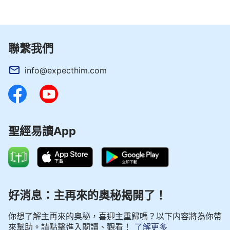
樣一個讓神傷透心、背棄神去找那惡者的人類會走向
何方呢？正因為如此，沒有人去感覺神的怒氣，沒有
人去尋求討神喜悅之道，沒有人去靠近神，更沒有人
聯繫我們
去體察神的傷與神的痛。人都在聽到神的聲音之後仍
舊另行其道，仍舊離神而去，躲避神的恩待與看顧，
info@expecthim.com
迴避神的
真理
，寧願將自己賣給那與神為敵的撒但。
……人只知道食物是人生命延續的根本，毅力是人生
命存在的源頭，人頭腦的信念就是人生存的資本，神
的恩澤與供應人絲毫都察覺不到，就這樣將神賜的生
聖經易讀App
命白白地消耗著……沒有一個神日夜看顧著的人來主
動朝拜神，神只是在沒有任何指望的人身上作著計劃
中的工作，希望有一天，人能從夢中醒來，突然明白
生命的價值、生命的意義，明白神所賜給人的一切所
好消息：主再來的奥秘揭開了！
付的代價，明白神苦苦期待人能回轉的急切心理。」
神的話猶如一股暖流湧上我
（《神是人生命的源頭》）
你想了解主再來的奥秘，喜迎主重歸嗎？以下内容將為你帶
心頭，我一直以來的迷茫無助，不知人生意義為何的
來幫助。請點擊進入閲讀、觀看！
了解更多