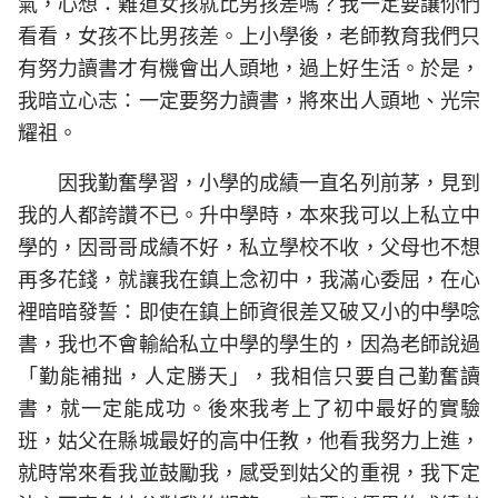
氣，心想：難道女孩就比男孩差嗎？我一定要讓你們
看看，女孩不比男孩差。上小學後，老師教育我們只
有努力讀書才有機會出人頭地，過上好生活。於是，
我暗立心志：一定要努力讀書，將來出人頭地、光宗
耀祖。
因我勤奮學習，小學的成績一直名列前茅，見到
我的人都誇讚不已。升中學時，本來我可以上私立中
學的，因哥哥成績不好，私立學校不收，父母也不想
再多花錢，就讓我在鎮上念初中，我滿心委屈，在心
裡暗暗發誓：即使在鎮上師資很差又破又小的中學唸
書，我也不會輸給私立中學的學生的，因為老師說過
「勤能補拙，人定勝天」，我相信只要自己勤奮讀
書，就一定能成功。後來我考上了初中最好的實驗
班，姑父在縣城最好的高中任教，他看我努力上進，
就時常來看我並鼓勵我，感受到姑父的重視，我下定