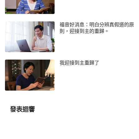
色，開始了你的人生之旅。無論你的背景怎麼樣，也
無論你的前方旅途怎麼樣，總之，沒有一個人能逃脫
上天的擺佈與安排，沒有一個人能掌控自己的命運，
福音好消息：明白分辨真假道的原
則，迎接到主的重歸。
因為只有那一位——主宰萬物的能作這樣的工作。從
起始有了人類，神就一直這樣作著他的工作，經營著
這個宇宙，指揮著萬物的變化規律與運行軌跡。人與
萬物一樣都在悄悄地、不知不覺地接受著神的甘甜與
我迎接到主重歸了
雨露的滋養，與萬物一樣，人都不自覺地在神手的擺
佈之中存活。人的心、人的靈在神的掌握之中，人的
一切生活也都在神的眼目之中，無論你是否相信這一
切，然而，任何一樣東西，或是有生命的，或是死的
東西，都將隨著神的意念而轉動、變化、更新以至消
發表迴響
失，這就是神主宰萬物的方式。……神在為著人類的
前途而嘆息，為著人類的墮落而痛心，也為著人類一
步步走向沒落、走向不歸路而傷痛。沒有人想過，這