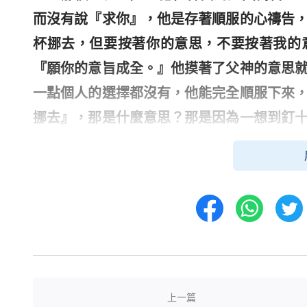
而沒有說『求你』，他是存著順服的心禱告
杯挪去，但要按著你的意思，不要按著我的
『願你的意旨成全。』他摸著了父神的意思
一點個人的選擇都沒有，他能完全順服下來
挪去』，那是什麼意思？那是因為一想到釘
事，而且是在他還沒有完全摸著父神的意思
能那樣禱告，這就是相當相當順服了。他禱
挪去，而是在不明白的情況下尋求神的意思
但要按著你的意思』，他是在一種順服的情
次（當然這三次禱告的時間不只是三天），
什麼了，前兩次禱告他都是在尋求，尋求也
總說：神，求你怎麼怎麼作，求你怎麼怎麼
上一篇