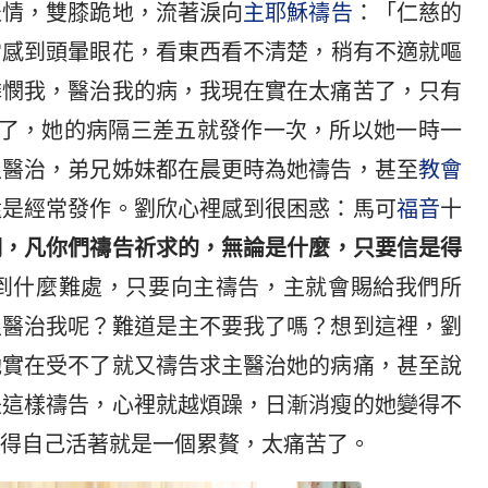
表情，雙膝跪地，流著淚向
主耶穌
禱告
：「仁慈的
常感到頭暈眼花，看東西看不清楚，稍有不適就嘔
憐憫我，醫治我的病，我現在實在太痛苦了，只有
次了，她的病隔三差五就發作一次，所以她一時一
主醫治，弟兄姊妹都在晨更時為她禱告，甚至
教會
還是經常發作。劉欣心裡感到很困惑：馬可
福音
十
們，凡你們禱告祈求的，無論是什麼，只要信是得
到什麼難處，只要向主禱告，主就會賜給我們所
主醫治我呢？難道是主不要我了嗎？想到這裡，劉
她實在受不了就又禱告求主醫治她的病痛，甚至說
是這樣禱告，心裡就越煩躁，日漸消瘦的她變得不
得自己活著就是一個累贅，太痛苦了。