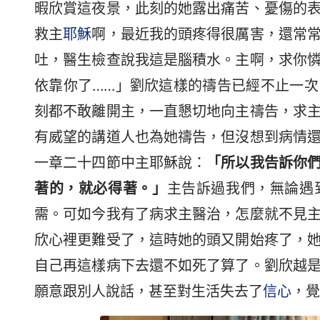
暇欣賞這夜景，此刻的她露出痛苦、憂傷的
救主
耶穌
啊，最近我的頭疼得很厲害，還常
吐，醫生檢查說我這是腦積水。主啊，求你
依靠你了……」劉欣這樣的禱告已經不止一
刻都不敢離開主，一直懇切地向主禱告，求
有威望的講道人也為她禱告，但沒想到病情
一章二十四節中主耶穌說：
「所以我告訴你
著的，就必得著。」
主告訴過我們，無論遇
需。可如今我有了病求主醫治，怎麼就不見
欣心裡更難受了，這時她的頭又開始疼了，
自己再這樣病下去還不如死了算了。劉欣越
願意跟別人說話，甚至對生活失去了
信心
，覺