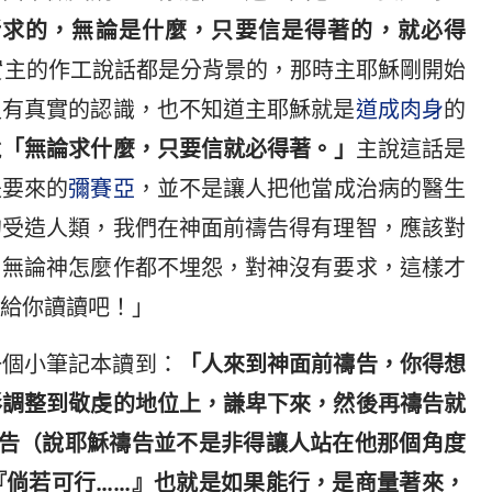
祈求的，無論是什麼，只要信是得著的，就必得
其實主的作工說話都是分背景的，那時主耶穌剛開始
沒有真實的認識，也不知道主耶穌就是
道成肉身
的
說
「無論求什麼，只要信就必得著。」
主說這話是
是要來的
彌賽亞
，並不是讓人把他當成治病的醫生
的受造人類，我們在神面前禱告得有理智，應該對
，無論神怎麼作都不埋怨，對神沒有要求，這樣才
給你讀讀吧！」
一個小筆記本讀到：
「人來到神面前禱告，你得想
形調整到敬虔的地位上，謙卑下來，然後再禱告就
禱告（說耶穌禱告並不是非得讓人站在他那個角度
『倘若可行……』也就是如果能行，是商量著來，