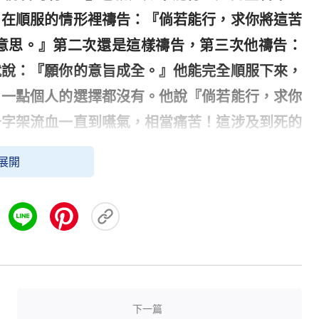
，在順服的情形裡禱告：『倘若能行，求你將這苦
意思。』第二次還是這樣禱告，第三次他禱告：
就說：『願你的意旨成全。』他能完全順服下來，
，一點個人的選擇都沒有。他說『倘若能行，求你
十字架流血一直到嚥氣，相當痛苦！這涉及到死的
的前提下，所以他能那樣禱告，他想到那麼痛苦還
展開
告是正常的，他禱告並不是講條件，並不是說務必
。第一次禱告的時候他不明白就說『倘若能行……
形下向神禱告，第二次還是那樣禱告，一共禱告三
最後的禱告他完全明白了神的意思，以後就不再求
是在順服的情形裡。而人就不是那樣禱告，人禱告
帶領我，求你給我預備條件……也可能就不給你預
下一篇