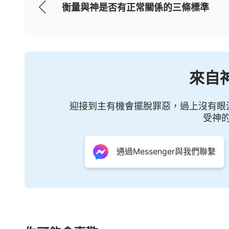
備合適的條件，就讓你去受這個苦。人禱告
衡量與神是否有正常關係的三條標準
樣的禱告多沒理智！你禱告的時候得有理智
了，我得求求神，讓神怎麼作，這樣的禱告
所以人禱告起來就乾巴。」「在神面前禱告
來自
理智的禱告，什麼是沒有理智的禱告，你自
後感覺聖靈不那麼作，不那麼引導你，等你
迎接到主有機會擺脫罪惡，過上沒有眼
麼強迫神了，或者按己意去那麼要求神了，
受神
就。』你只要往這方面注重，摸索一段時間
通過Messenger與我們聯繫
行》）
周麗讀完這些話，接著交通說：「從中
但沒有要求天父務必挪去那樣的苦。再想想
這件事上主的心意是什麼，自己該怎麼做才