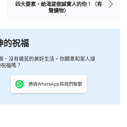
如果總說『神，求你給我預備，加給我力量』，這
四大要素，給渴望做誠實人的你！（有
聲讀物）
，在順服的前提下禱告，別定規。沒等禱告先定規
太沒理智。很多時候人的禱告那靈根本就不垂聽，
尋求，並不是逼著神讓神這麼作那麼作。什麼是有
神的祝福
己經歷一段時間就知道了。比如，你這次禱告完之
下次禱告的時候就不那樣禱告了，就不會像以前那
淚、沒有痛苦的美好生活。你願意和家人接
再禱告你就會說：『神哪！一切按著你的意思成
的祝福嗎？
，你就知道什麼叫沒理智了。」
（《禱告的意義與實
通過WhatsApp與我們聯繫
看到主耶穌在釘十字架之前，雖然有人性的軟弱，
我們平時臨到病痛、災禍的時候，從來不去尋求在
能滿足神的要求，光是一味地向主要
恩典
，求主施