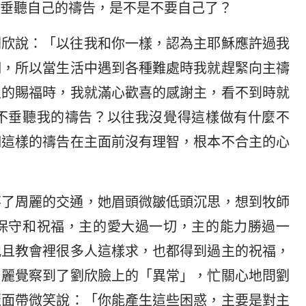
垂聽自己的禱告，是不是不要自己了？
劉欣說：「以往我和你一樣，認為主耶穌應許過我
們，所以當生活中遇到各種難處時我就趕緊向主禱
主的賜福時，我就滿心歡喜的感謝主，看不到時就
不垂聽我的禱告？以往我沒覺得這樣做有什麼不
們這樣的禱告在主面前沒有理智，根本不合主的心
不了周麗的交通，她眉頭微皺低頭沉思，想到牧師
保守和祝福，主的愛大過一切，主的能力勝過一
況且教會裡很多人這樣求，也都得到過主的祝福，
周麗覺察到了劉欣臉上的「異常」，忙關心地問劉
麗面帶微笑說：「你能產生這些困惑，主要是對主