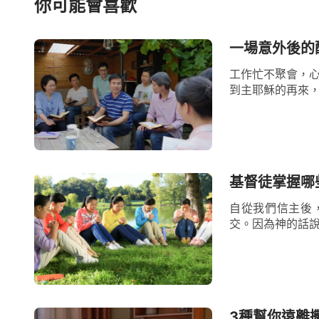
你可能會喜歡
憐憫，其實質就是在強迫主、要求主按著咱
智，主怎麼可能成全我們的禱告呢？所以，
一場意外後的
禱告的時候都得擺對位置，不能一味地要求
工作忙不聚會，心
去尋求主的心意。就像約伯經歷試煉時，滿
到主耶穌的再來，
刻間約伯失去了萬貫家產和所有的兒女，這
伯聽到這些消息，沒有禱告神趕緊挪去這些
後當他明白了這一切的禍患不是人的作為，
基督徒掌握哪
袍，俯伏在地說：『我赤身出於母胎，也必
自從我們信主後
耶和華的名是應當稱頌的。』
彼得
當時被抓
交。因為神的話說
耶穌向彼得顯現，告訴彼得要為他再釘十字
得沒有對主耶穌提出無理的要求，而是轉身
伯在試煉中的表現，看到他們在神面前特別
尋求怎麼能滿足神的心意，當尋求到了之後
3種幫你遠離