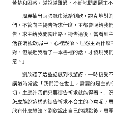
苦楚和困惑，越說越難過，不斷地問周麗主不
周麗抽出兩張紙巾遞給劉欣，認真地對
們，不管向主禱告祈求什麼，主都會賜給我
告，求主給我開闢出路。禱告過後，當看到
活在消極軟弱中，心裡誤解、埋怨主為什麼
對，但最近我看了一本書裡的話，才發現我
意。」
劉欣聽了這些話感到很驚訝，一時接受
講道時常說「我們活在世上，需要的是主的
切，主應許我們只要禱告祈求就能得著。」
怎麼能說這樣的禱告祈求不合主的心意呢？
欣有什麼想法？劉欣說出自己的觀點後，周