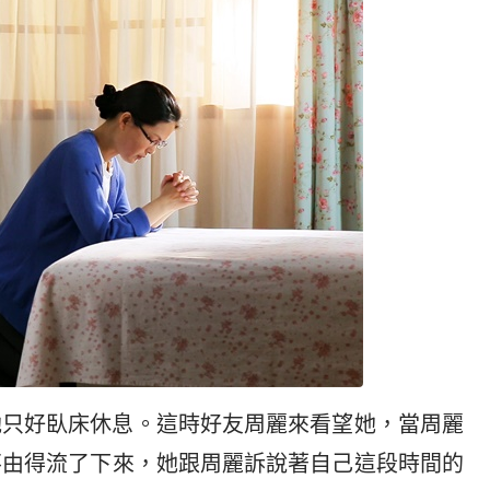
她只好臥床休息。這時好友周麗來看望她，當周麗
不由得流了下來，她跟周麗訴說著自己這段時間的