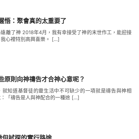
的要求這樣做、那樣做，我們這樣的表現太沒理
我們無論臨到什麼病痛、災禍或者不平安的事，在
醒悟：聚會真的太重要了
主，讓主按著我們的意思來，而應該存著順服的心
遠離了神 2018年4月，我有幸接受了神的末世作工，能迎接
山的牛羊被強盜搶走，兒女被倒塌的房屋砸死，頃
我心裡特別高興喜樂。 […]
突如其來的災禍是任何一個人都難以承受的。但約
災禍，或者埋怨神，而是一直在尋求神的心意，最
不是偶然，而是神的試煉臨到了他，他就撕裂外
些原則向神禱告才合神心意呢？
赤身歸回。賞賜的是
耶和華
，收取的也是耶和華；
，就知道基督徒的靈生活中不可缺少的一項就是禱告與神相
進監獄時，弟兄姊妹掩護他出城，剛逃出城外，主
：「禱告是人與神配合的一種途 […]
架，彼得一聽這話，明白了主耶穌的心意，此時彼
回到羅馬城，主動要求倒釘十字架。通過彼得、約
有理智，不是一味地要求神滿足自己的肉體，而是
就能順服神的擺佈安排，這才是在神面前有理智的
撒但試探的實行路途