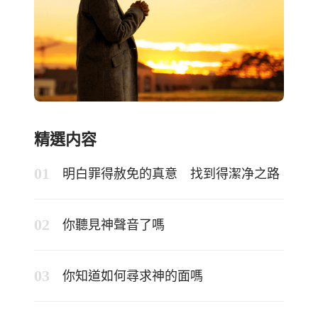
精選内容
明白罪得赦免的真意 找到得潔净之路
你聽見神聲音了嗎
你知道如何尋求神的面嗎