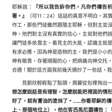
耶穌說：
『所以我告訴你們，凡你們禱告
著。』
（可11：24）這話的真意不明白。
作工，那些門徒雖然跟隨主耶穌，但對主並
神，他們對主沒有真實的信心，主就對他們
讓門徒多依靠主，看見主的大能，認識主就
有求必應。因為神是造物的主，我們是小小
神有敬畏，存著順服的心，把病痛向神交托
合適！關於這方面我前幾天摘抄了一些話，我
見劉欣輕輕點了點頭，周麗從包裡掏出
想怎麼說話是有理智，怎麼說能把裡面的情
好了，就有膏油的塗抹了。……你看耶穌的
上、那個地位上），他在客西馬尼園禱告：