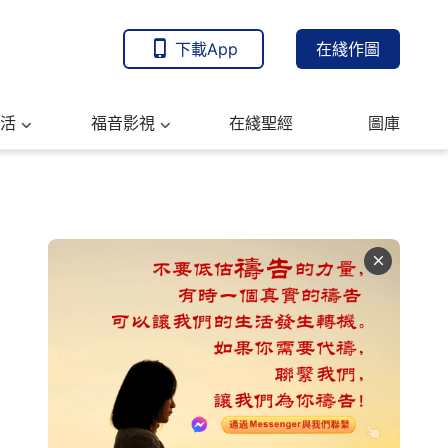
下載App
在綫作圖
活
福音影視
在綫聖經
圖庫