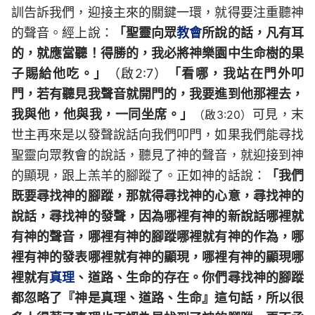
訓告訴我們，迎接主來的關鍵一環，就得要注重聽神
的聲音。經上說：
「聖靈向眾
教會
所說的話，凡有耳
的，就應當聽！得勝的，我必將神樂園中生命樹的果
子賜給他吃。」
（啟2:7）
「看哪，我站在門外叩
門，若有聽見我聲音就開門的，我要進到他那裡去，
我與他，他與我，一同坐席。」
可見，末
（啟3:20）
世主再來是以發聲說話向我們叩門，如果我們能尋找
聖靈向眾教會的說話，聽見了神的聲音，就迎接到神
的顯現，跟上羔羊的腳蹤了。正如神的話說：
「我們
既要尋找神的腳蹤，那就得尋找神的心意，尋找神的
說話，尋找神的發聲，因為哪裡有神的新說話哪裡就
有神的聲音，哪裡有神的腳蹤哪裡就有神的作為，哪
裡有神的發表哪裡就有神的顯現，哪裡有神的顯現哪
裡就有
真理
、道路、生命的存在。你們尋找神的腳蹤
都忽略了『神是真理、道路、生命』這句話，所以很