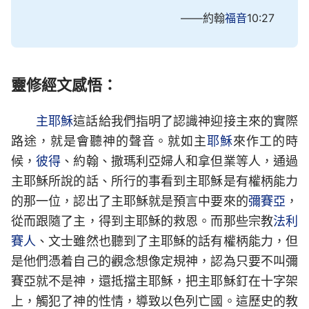
——約翰
福音
10:27
靈修經文感悟：
主耶穌
這話給我們指明了認識神迎接主來的實際
路途，就是會聽神的聲音。就如主
耶穌
來作工的時
候，
彼得
、約翰、撒瑪利亞婦人和拿但業等人，通過
主耶穌所說的話、所行的事看到主耶穌是有權柄能力
的那一位，認出了主耶穌就是預言中要來的
彌賽亞
，
從而跟隨了主，得到主耶穌的救恩。而那些宗教
法利
賽人
、文士雖然也聽到了主耶穌的話有權柄能力，但
是他們憑着自己的觀念想像定規神，認為只要不叫彌
賽亞就不是神，還抵擋主耶穌，把主耶穌釘在十字架
上，觸犯了神的性情，導致以色列亡國。這歷史的教