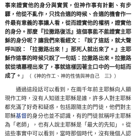
事來證實他的身分與實質，但神作事有計劃、有步
驟，他從不亂作，只找合適的時候、合適的機會作一
件最有意義的事讓人看，從而證實他的權柄，證實他
的身分。那麼『拉撒路復活』這個事能不能證實主耶
穌的身分呢？讓我們來看經文：『說了這話，就大聲
呼叫說：「拉撒路出來！」那死人就出來了。』主耶
穌作這事的時候只說了一句話：拉撒路出來。拉撒路
就從墳墓裡出來了，事就這樣因著主口中的一句話而
成了。
」
（《神的作工、神的性情與神自己 三》）
通過這段話可以看到，在兩千年前主耶穌向人顯
現作工時，沒有人知道主耶穌是誰，許多人對主耶穌
都充滿了好奇和疑惑，包括跟隨主的門徒，他們對主
耶穌
基督
的身分也並不認識，有的門徒就稱呼主耶穌
為「老師」，也有人說主耶穌是「最大的先知」。從
這些事實中可以看到，當時那個時代，沒有幾個人認