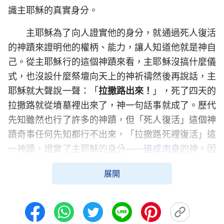
識主耶穌的真實身分。
主耶穌為了向人證實他的身分，就通過死人復活
的神蹟來證明他的權柄、能力，讓人知道他就是神自
己。從主耶穌行的這個神蹟來看，主耶穌沒搞什麼儀
式，也沒設什麼祭壇向天上的神祈禱然後再說話，主
耶穌就大聲說一聲：「
拉撒路出來！
」，死了四天的
拉撒路就從墳墓裡出來了，神一句話事就成了。歷代
先知雖然也行了許多的神蹟，但「死人復活」這個神
蹟奇事任何先知都行不出來，「拉撒路死裡復活」這
一神蹟，證實了主耶穌的身分——
道成肉身
的神。因
只有神能掌管著陰間的鑰匙，我們什麼時候生、什麼
展開
時候死，只有神說了算，邪靈、撒但，包括陰間的差
役都掌管不了人的生死，能行這個神蹟奇事的只有神
自己。