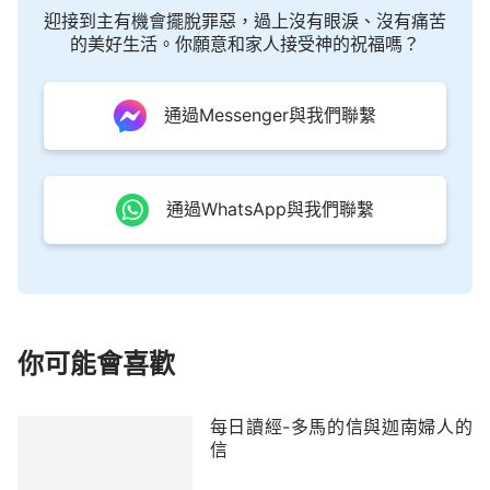
話語一樣帶有神自己的權柄，帶有造物主的能力，萬
迎接到主有機會擺脫罪惡，過上沒有眼淚、沒有痛苦
物因著神口中的話而立而成，同樣，拉撒路因著主耶
的美好生活。你願意和家人接受神的祝福嗎？
穌口中的話從墳墓裡走出來，這就是來自神的權柄，
他彰顯、實化在了神所道成的肉身中，這樣的權柄與
通過Messenger與我們聯繫
能力屬於造物的主，也屬於造物主所實化的人子，這
也是神叫拉撒路復活這一事實教導給人的認識。
」
（《神的作工、神的性情與神自己 三》）
通過WhatsApp與我們聯繫
通過書中的話我才明白，通過「拉撒路復活」這
一神蹟，除了讓我們了解到主耶穌的真實身分——神
道成的肉身之外，還讓我們看明白了一個事實：主耶
穌雖然外表普通正常，但他口中說出的話都是
真理
，
你可能會喜歡
帶著權柄、能力，能掌管人的生死，主宰萬物的存
亡。
每日讀經-多馬的信與迦南婦人的
信
從創世記中我們看到：起初神以話語造了天地萬
物，隨後又用塵土造了亞當，並吹給了亞當生命的氣