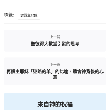
主耶穌通過行「拉撒路復活」這個神蹟，讓我們
認識到主耶穌的身分就是神自己，達到對主耶穌的真
標籤:
認識主耶穌
實身分與所有所是有一個全新的認識，最終能真正相
信並跟隨主耶穌，主耶穌行的這個神蹟奇事太有意義
了！
上一篇
二、「拉撒路復活」一事——神權柄的顯
聖彼得大教堂引發的思考
現
書上說：「
主耶穌叫拉撒路復活除了一句『拉撒
下一篇
路出來！』這樣的話以外，其餘什麼也沒說，就這一
再讀主耶穌「迷路的羊」的比喻，體會神背後的心
句話代表著什麼？代表神可以用話語成就一切，包括
意
讓死人復活。當初神造萬物的時候，神創造世界的時
候就是用話語，命令式的話語、帶有權柄的話語，萬
物就這樣產生了，事情就這樣成就了。主耶穌口中說
來自神的祝福
出的這一句話就如神當初創造天地萬物時口中說出的