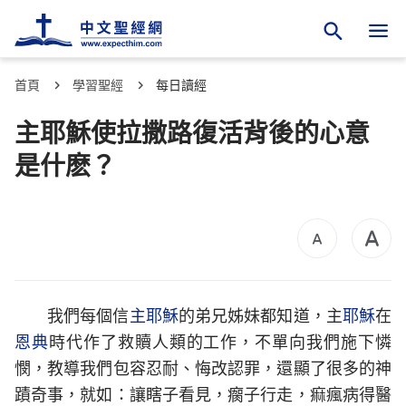
首頁
學習聖經
每日讀經
主耶穌使拉撒路復活背後的心意
是什麽？
我們每個信
主耶穌
的弟兄姊妹都知道，主
耶穌
在
恩典
時代作了救贖人類的工作，不單向我們施下憐
憫，教導我們包容忍耐、悔改認罪，還顯了很多的神
蹟奇事，就如：讓瞎子看見，瘸子行走，痲瘋病得醫