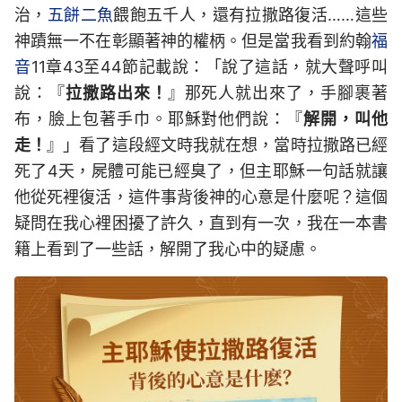
治，
五餅二魚
餵飽五千人，還有拉撒路復活……這些
神蹟無一不在彰顯著神的權柄。但是當我看到約翰
福
音
11章43至44節記載說：「說了這話，就大聲呼叫
說：『
拉撒路出來！
』那死人就出來了，手腳裹著
布，臉上包著手巾。耶穌對他們說：『
解開，叫他
走！
』」看了這段經文時我就在想，當時拉撒路已經
死了4天，屍體可能已經臭了，但主耶穌一句話就讓
他從死裡復活，這件事背後神的心意是什麼呢？這個
疑問在我心裡困擾了許久，直到有一次，我在一本書
籍上看到了一些話，解開了我心中的疑慮。