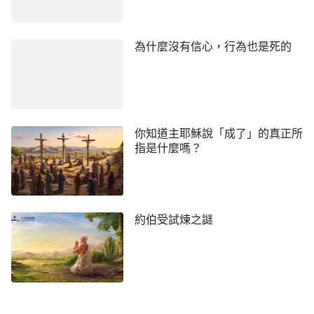
息，亞當便成了一個有靈的活人。神有權柄創造天地
萬物，有能力給人類生命氣息，萬物都因著神的話而
為什麼沒有信心，行為也是死的
成而立，神的話可以讓人生、讓人死，神的話能成就
一切，更能供應人類的生命。主耶穌藉著「拉撒路復
活」這一神蹟讓我們知道，雖然神道成了肉身，但他
仍然是神自己，具有獨一無二的權柄能力，這樣的能
你知道主耶穌說「成了」的真正所
力是任何受造之物都不具備的。
指是什麼嗎？
感謝主！通過這本書讓我對神的所有所是有了更
多的認識，也讓我更堅定了跟隨主的
信心
，今後不管
面臨什麼樣的痛苦、患難，有神作我的後盾，作我的
約伯受試煉之謎
依靠，我都有信心、力量了。感謝主！願將一切榮耀
歸於主！
慎微