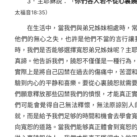
3．主耶穌説：「
你們各人若不從心裏
太福音18:35）
在生活中，當我們與弟兄姊妹相處時，
他們的無心之失，也許是他們不當的言行讓
時，我們是否能够選擇寬恕弟兄姊妹呢？主
真諦。他告訴我們，饒恕不僅僅是一種行為
實際上是將自己囚禁在過去的傷痛中，苦澀
驗到内心的平静和喜樂。要從心裏饒恕就需
們願意釋放那些囚禁我們的憤恨，才能真正
們可能會覺得自己無法釋懷，無法原諒别人
就，而是給予我們足够的時間和機會去學會
向寬恕的道路。當我們能够真正體會到寬恕