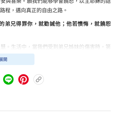
平安與喜樂。願我們能够學會饒恕，以主耶穌的話
路程，邁向真正的自由之路。
的弟兄得罪你，就勸誡他；他若懊悔，就饒恕
智慧。生活中，當我們受到弟兄姊妹的傷害時，第
們要以謹慎的態度對待，不要輕易發脾氣或作出衝
展開
性地思考如何處理這個問題，以愛心和耐心與他們
。如果對方意識到了自己的錯誤并表示懊悔，我們
不意味着我們要忽視别人的錯誤或對過錯輕描淡
誠地饒恕他人時，我們實際上在為自己創造一種内
變的機會。然而，這種智慧并不容易實踐。有時候
是當傷害很深時，但主耶穌教導我們當看到對方懊