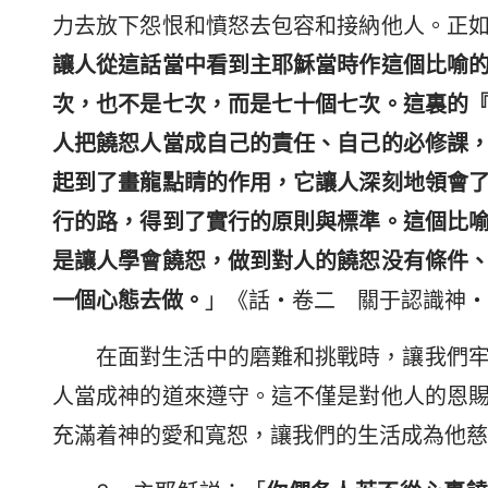
力去放下怨恨和憤怒去包容和接納他人。正
讓人從這話當中看到主耶穌當時作這個比喻
次，也不是七次，而是七十個七次。這裏的
人把饒恕人當成自己的責任、自己的必修課
起到了畫龍點睛的作用，它讓人深刻地領會
行的路，得到了實行的原則與標準。這個比
是讓人學會饒恕，做到對人的饒恕没有條件
一個心態去做。
」《話・卷二 關于認識神・
在面對生活中的磨難和挑戰時，讓我們
人當成神的道來遵守。這不僅是對他人的恩
充滿着神的愛和寬恕，讓我們的生活成為他慈