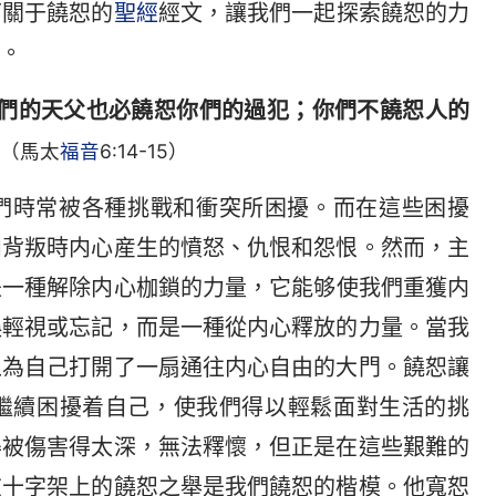
下關于饒恕的
聖經
經文，讓我們一起探索饒恕的力
。
們的天父也必饒恕你們的過犯；你們不饒恕人的
（馬太
福音
6:14-15）
們時常被各種挑戰和衝突所困擾。而在這些困擾
和背叛時内心産生的憤怒、仇恨和怨恨。然而，主
是一種解除内心枷鎖的力量，它能够使我們重獲内
誤輕視或忘記，而是一種從内心釋放的力量。當我
上為自己打開了一扇通往内心自由的大門。饒恕讓
繼續困擾着自己，使我們得以輕鬆面對生活的挑
得被傷害得太深，無法釋懷，但正是在這些艱難的
在十字架上的饒恕之舉是我們饒恕的楷模。他寬恕