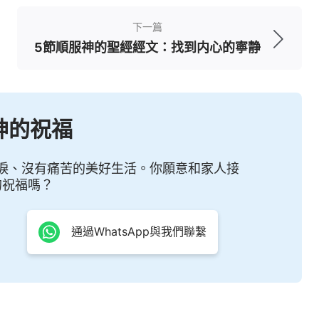
開始。這需要我們的勇氣和决心，也需要我們對神
下一篇
我們帶來真正的改變。
5節順服神的聖經經文：找到内心的寧静
人際關係的智慧之道。通過謹慎的態度處理問題，
的饒恕，我們可以解脱自己和他人，建立更加和諧
神的祝福
事，以愛和寬容的心態面對彼此，讓饒恕成為我們
平安與喜樂。
淚、沒有痛苦的美好生活。你願意和家人接
的祝福嗎？
過失便是自己的榮耀。」
（箴言19:11）
美德，更是一種智慧和見識的表現。有見識的人不
通過WhatsApp與我們聯繫
，而是他能够控制自己的情緒，不被憤怒所控制。
人的行為，能够容忍和包容他們的過錯，從而避免
，而是一種内心的力量，一種真正的榮耀。當我們