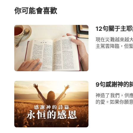
選擇寬恕他人的過失時，我們實際上是在釋
你可能會喜歡
擾，獲得心靈的平静和解脱。寬恕之光不僅
係，打破了仇恨和衝突的循環，建立起了真正
12句關于主
現在災難越來越
結語：
主駕雲降臨，但聖
朋友，通過閲讀以上5句關于饒恕的經
戰，用它來化解仇恨，獲得内心的安寧與滿
來越强大，因為我們不再被過去的傷害所困
9句感謝神的
願我們在寬恕的光芒中找到真正的幸福，讓每
神造了我們，供
的愛。如果你願意
如果你還想閲讀更多關于饒恕的經文及
底部的在綫聊天窗口與我們聯繫，我們一起分