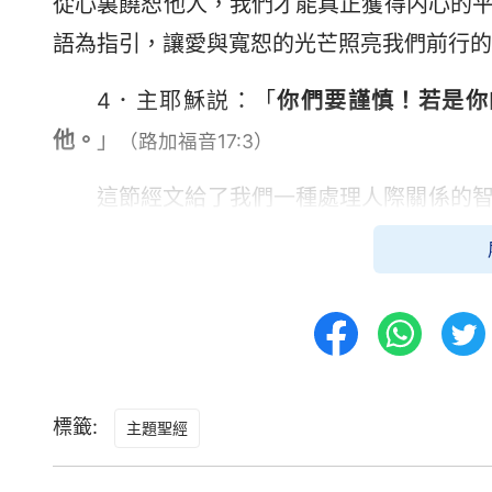
從心裏饒恕他人，我們才能真正獲得内心的
語為指引，讓愛與寬恕的光芒照亮我們前行的
4．主耶穌説：「
你們要謹慎！若是你
他。
」
（路加福音17:3）
這節經文給了我們一種處理人際關係的
一反應往往是憤怒和怨恨，但主耶穌教導我
動的决定。謹慎讓我們有時間冷静下來，理
溝通，勸誡他們，告訴他們我們内心的感受
就應該心存寬恕原諒他們的過錯。但饒恕并
寫，而是一種内心的釋放和解脱。當我們真
標籤:
主題聖經
心的和諧和平静，也為他人提供了成長和改
我們可能會覺得很難原諒别人的過錯，特别