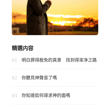
精選内容
明白罪得赦免的真意 找到得潔净之路
你聽見神聲音了嗎
你知道如何尋求神的面嗎