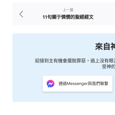
悔時我們應該放下怨恨，給予他們機會重新
上一篇
的
信心
，相信神能够加給我們力量和信心，給
11句關于憐憫的聖經經文
可見，謹慎勸誡和真誠饒恕是建立健康
我們可以避免衝動和錯誤的行動；通過真誠
來自
的關係。讓我們學會在與他人相處時謹慎行
生活中的一種智慧和美德，為我們帶來和諧、
迎接到主有機會擺脫罪惡，過上沒有眼
受神
5．「人有見識就不輕易發怒；寬恕人的
這節經文告訴我們，寬恕不僅僅是一種
通過Messenger與我們聯繫
輕易發怒，這并不是説有見識的人没有怒氣
當我們擁有智慧和見識時，我們便會理解别
不必要的争吵和衝突。寬恕并不是一種軟弱