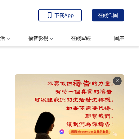
下載App
在綫作圖
活
福音影視
在綫聖經
圖庫