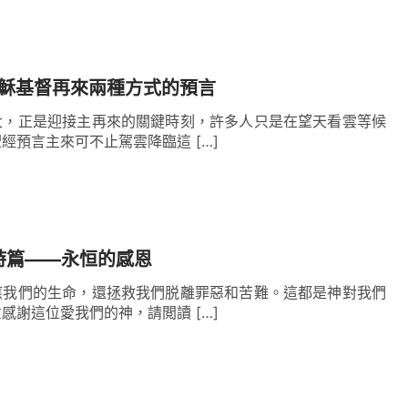
放自己内心的負擔，讓自己擺脱憤怒和怨恨的困
照亮了我們的内心，也照亮了我們與他人之間的關
的和諧與理解。
耶穌基督再來兩種方式的預言
大，正是迎接主再來的關鍵時刻，許多人只是在望天看雲等候
經預言主來可不止駕雲降臨這 […]
文及解釋，讓我們以饒恕之心面對生活中的種種挑
足。當我行走在饒恕的道路上，我們會發現自己越
擾，而是選擇釋放自己，追求内心的平静與和諧。
詩篇——永恒的感恩
一天都充滿美好與和諧。
應我們的生命，還拯救我們脱離罪惡和苦難。這都是神對我們
感謝這位愛我們的神，請閲讀 […]
解釋，讓饒恕成為你生命中的一部分，請通過網站
享神話語，在綫交流。