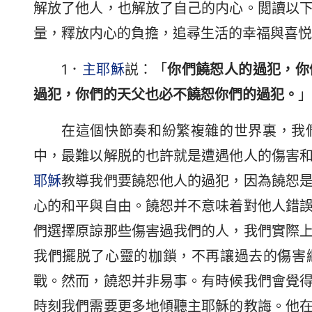
解放了他人，也解放了自己的内心。閲讀以
量，釋放内心的負擔，追尋生活的幸福與喜悦
1．
主耶穌
説：「
你們饒恕人的過犯，你
過犯，你們的天父也必不饒恕你們的過犯。
」
在這個快節奏和紛繁複雜的世界裏，我
中，最難以解脱的也許就是遭遇他人的傷害
耶穌
教導我們要饒恕他人的過犯，因為饒恕
心的和平與自由。饒恕并不意味着對他人錯
們選擇原諒那些傷害過我們的人，我們實際
我們擺脱了心靈的枷鎖，不再讓過去的傷害
戰。然而，饒恕并非易事。有時候我們會覺
時刻我們需要更多地傾聽主耶穌的教誨。他