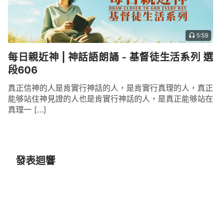
復活。多馬一事給後來的人一個警戒，也給後來的人
一個提示，讓更多的人也警戒自己不要像多馬一樣疑
惑，如果像多馬一樣疑惑那就會陷在黑暗中。如果你
5:59
跟隨神却總想像多馬一樣去摸主的肋感受主的釘痕，
每日親近神 | 神話語朗誦 - 基督徒生活系列 選
以此來確定、驗證或揣測神是否存在，神就會離弃
段606
你。所以主耶穌要求人不要像多馬一樣只憑着眼見而
信，而要做單純誠實的人，對神没有疑惑只有相信、
真正信神的人是肯實行神話的人，是肯實行真理的人，真正
能够站住神見證的人也是肯實行神話的人，是真正能够站在
跟隨，這樣的人就有福了。這是主耶穌對人的一個小
真理一 […]
小的要求與他對跟隨之人的告誡。
——《話・卷二 關于認識神・神的作工、神的性情
與神自己 三》
發表迴響