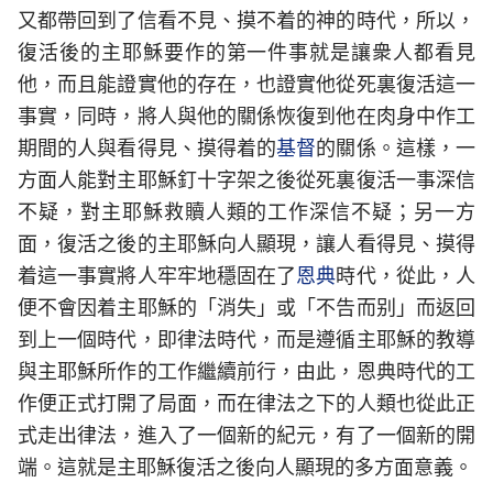
又都帶回到了信看不見、摸不着的神的時代，所以，
復活後的主耶穌要作的第一件事就是讓衆人都看見
他，而且能證實他的存在，也證實他從死裏復活這一
事實，同時，將人與他的關係恢復到他在肉身中作工
期間的人與看得見、摸得着的
基督
的關係。這樣，一
方面人能對主耶穌釘十字架之後從死裏復活一事深信
不疑，對主耶穌救贖人類的工作深信不疑；另一方
面，復活之後的主耶穌向人顯現，讓人看得見、摸得
着這一事實將人牢牢地穩固在了
恩典
時代，從此，人
便不會因着主耶穌的「消失」或「不告而别」而返回
到上一個時代，即律法時代，而是遵循主耶穌的教導
與主耶穌所作的工作繼續前行，由此，恩典時代的工
作便正式打開了局面，而在律法之下的人類也從此正
式走出律法，進入了一個新的紀元，有了一個新的開
端。這就是主耶穌復活之後向人顯現的多方面意義。