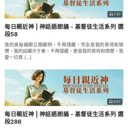
讓他們的盼望變成一場空。因為他們對天上之神的信
只是畫餅充飢，而對基督的疑惑才是他們對神真正的
7:57
態度，所以，即使他們摸到了主耶穌身上的釘痕，他
每日親近神 | 神話語朗誦 - 基督徒生活系列 選
們的信也是枉然，他們的結局只能用「竹籃打水——
段58
一場空」這話來形容。主耶穌對多馬説的話也是在明
確地告訴每一個人：復活的主耶穌就是當初在人中間
我的奥秘揭開公開顯明，不再隱藏，完全是我的恩待和憐
憫，我的話顯示于衆，不再隱藏，更是我的恩待和憐憫。我
作工三十三年半的主耶穌，他雖然釘過十字架，經過
愛一切真 […]
死亡的幽谷，經過復活，但是他的方方面面絲毫没有
變，雖然他的身上多了釘痕，雖然他復活從墳墓裏走
出來，但他的性情、他對人的了解以及他對人的心意
絲毫都没有變；同時，他也在告訴人他從十字架上走
下來，勝過了罪、勝過了苦難、勝過了死亡，他的釘
5:07
痕就是他得勝撒但的證據，是他作為贖罪祭成功救贖
全人類的證據，他告訴人他已經擔當了人類的罪，完
每日親近神 | 神話語朗誦 - 基督徒生活系列 選
成了他救贖的工作。當他返回來見他門徒的時候，他
段286
以他的顯現告訴他們「我還活着，我依然存在，今天