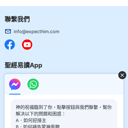
聯繫我們
info@expecthim.com
聖經易讀App
好消息：主再來的奥秘揭開了！
神的祝福臨到了你，點擊按鈕與我們聯繫，幫你
你想了解主再來的奥秘，喜迎主重歸嗎？以下内容將為你帶
解决以下的問題和困惑：
來幫助。請點擊進入閲讀、觀看！
了解更多
A．如何迎接主
B．如何禱告蒙神垂聽