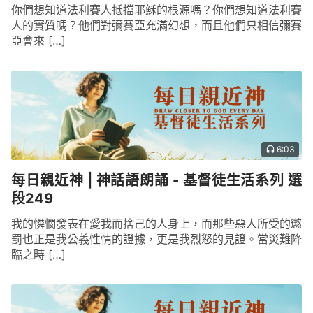
你們想知道法利賽人抵擋耶穌的根源嗎？你們想知道法利賽
就真正地站在你們面前，讓你們看得見，摸得着，我
人的實質嗎？他們對彌賽亞充滿幻想，而且他們只相信彌賽
將時時與你們同在」。主耶穌也想藉着多馬的事告誡
亞會來 […]
以後的人：雖然你信主耶穌，你看不到他也摸不到
他，但是你能因着真實的信而得福，能因着真實的信
而看見主耶穌，這樣的人是有福的。
在
聖經
當中記載的主耶穌向多馬顯現的這一段話
6:03
使整個恩典時代的人得到了很大的幫助，主耶穌的顯
現與他對多馬的説話對後人的影響是深遠的，意義是
每日親近神 | 神話語朗誦 - 基督徒生活系列 選
永久的。多馬代表信神却疑惑神的一類人，他們生性
段249
多疑，心地險惡、奸詐，不相信神能作成的事，不相
我的憐憫發表在愛我而捨己的人身上，而那些惡人所受的懲
信神的全能與主宰，也不相信神的道成肉身，但是主
罰也正是我公義性情的證據，更是我烈怒的見證。當災難降
耶穌的復活給了他們一個迎頭痛擊，也給了他們一個
臨之時 […]
機會，讓他們發現自己的多疑，讓他們認識自己的多
疑，承認自己的奸詐，從而真實相信主耶穌的存在與