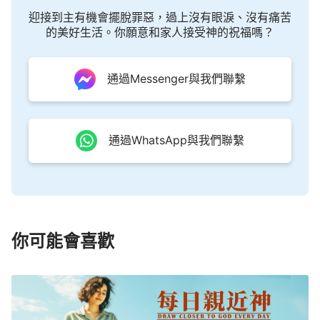
惑，所以主耶穌讓他去摸他的肋旁，而且讓他確實感
迎接到主有機會擺脫罪惡，過上沒有眼淚、沒有痛苦
的美好生活。你願意和家人接受神的祝福嗎？
覺到了釘痕的存在，多馬的疑惑從此消失了，他確實
地知道了主耶穌已經復活了，也承認相信了主耶穌是
通過Messenger與我們聯繫
真正的基督、是神道成的肉身。雖然此時的多馬不再
疑惑，但他却永遠地失去了與基督相聚的機會，永遠
地失去了與基督同在的機會，失去了跟隨基督、認識
通過WhatsApp與我們聯繫
基督的機會，失去了被基督成全的機會。而主耶穌的
顯現、主耶穌的一番話對多疑之人的信給出了結論，
也作了宣判，他用他的實際説話與作事告訴多疑的
人，告訴只相信天上的神却不相信基督的人：神不稱
許他們的信，不稱許他們帶着疑惑的跟隨；他們完全
你可能會喜歡
相信神、相信基督的那一天只能是神的大功徹底告成
的那一天，當然那一天也是他們的疑惑受到宣判的那
一天；他們對基督的態度决定了他們的命運，他們頑
固的疑惑讓他們的信得不到任何的成果，他們的剛硬