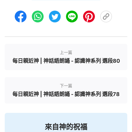
耶穌的期間一直都有的，只不過他是從死裏復活的、
從靈界又回來的主耶穌，他帶着原有的形像，帶着原
有的性情，也帶着他在肉身時對人的了解，所以他第
一個找到多馬，讓多馬去摸他的肋，讓他不但看見主
耶穌復活後的靈體，而且可以摸到、感覺到主耶穌靈
體的存在，徹底放下他的疑惑。多馬在主耶穌釘十字
上一篇
架之前對主耶穌是基督一事就總疑惑，不能相信，他
每日親近神 | 神話語朗誦 - 認識神系列 選段80
對神的信只是建立在親眼看見、親手摸到的基礎上。
主耶穌對這類人的信很了解，他們只相信天上的神，
根本就不相信也不接受神差來的或
道成肉身
的基督，
下一篇
為了讓他承認、相信主耶穌的存在與主耶穌確實是神
每日親近神 | 神話語朗誦 - 認識神系列 選段78
的道成肉身，所以主耶穌讓多馬伸手去摸他的肋旁。
主耶穌復活之前與復活之後多馬的疑惑有没有變化
呢？他一直都在疑惑着，除了主耶穌的靈體親自向他
顯現，并且讓他親手摸到主耶穌身上的釘痕之外，没
來自神的祝福
有人能解决他的疑惑，也没有人能讓他放下他的疑