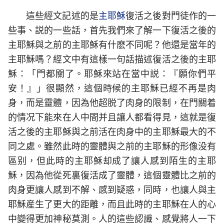
這些經文記述的是
主耶穌
復活之後對門徒作的一
些事、説的一些話，首先我們來了解一下復活之後的
主耶穌與之前的主耶穌有什麽不同呢？他還是當年的
主耶穌嗎？經文中有這樣一句話描述復活之後的主耶
穌：「門都關了。耶穌來站在當中説：『願你們平
安！』」很顯然，這個時候的主耶穌已經不再是肉
身，而是靈體，因為他超脱了肉身的限制，在門關着
的情况下能來在人中間并且讓人都看得見，這就是復
活之後的主耶穌與之前活在肉身中的主耶穌最大的不
同之處。雖然此時的靈體與之前的主耶穌的形像没有
區别，但此時的主耶穌却成了讓人感到陌生的主耶
穌，因為他從死裏復活成了靈體，這個靈體比之前的
肉身更讓人感到不解、感到疑惑，同時，也讓人與主
耶穌産生了更大的距離，而且此時的主耶穌在人的心
中變得更加神秘莫測。人的這些認識、感覺將人一下