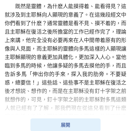
既然是靈體，為什麽人能摸得着、能看得見？這
就涉及到主耶穌向人顯現的意義了。在這幾段經文中
你們看到了什麽？通常靈體是看不見、摸不着的，而
且主耶穌在復活之後所擔當的工作已經作完了，理論
上來講，他完全没有必要再來在人中間帶着原有的形
像與人見面，而主耶穌的靈體向多馬這樣的人顯現讓
主耶穌顯現的意義更加具體化，更加深入人心。當他
臨到多馬的時候，他讓多疑的多馬去摸他的手，而且
告訴多馬「伸出你的手來，探入我的肋旁。不要疑
惑，總要信！」這些話、這些事不是主耶穌在復活之
後才想説、想作的，而是在主耶穌没有釘十字架之前
就想作的，可見，釘十字架之前的主耶穌對多馬這類
人就已經有了了解，那我們現在從這兒看到了什麽
呢？復活之後的主耶穌還是那個主耶穌，他的實質没
展開
有變，因為多馬的疑惑不是現在才有，而是在跟隨主