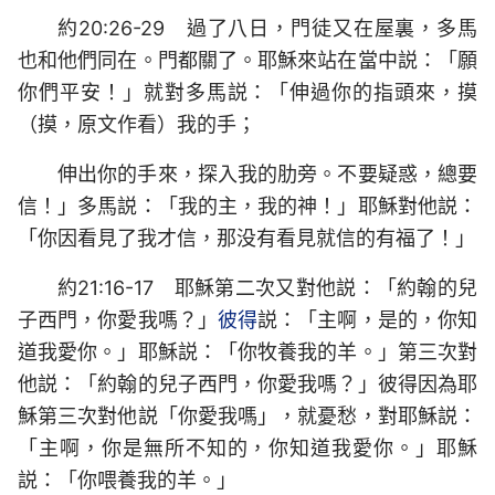
約20:26-29 過了八日，門徒又在屋裏，多馬
也和他們同在。門都關了。耶穌來站在當中説：「願
你們平安！」就對多馬説：「伸過你的指頭來，摸
（摸，原文作看）我的手；
伸出你的手來，探入我的肋旁。不要疑惑，總要
信！」多馬説：「我的主，我的神！」耶穌對他説：
「你因看見了我才信，那没有看見就信的有福了！」
約21:16-17 耶穌第二次又對他説：「約翰的兒
子西門，你愛我嗎？」
彼得
説：「主啊，是的，你知
道我愛你。」耶穌説：「你牧養我的羊。」第三次對
他説：「約翰的兒子西門，你愛我嗎？」彼得因為耶
穌第三次對他説「你愛我嗎」，就憂愁，對耶穌説：
「主啊，你是無所不知的，你知道我愛你。」耶穌
説：「你喂養我的羊。」