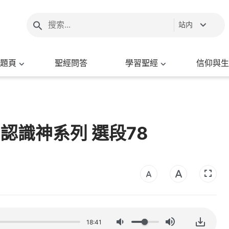
站内
題頁
聖經問答
學習聖經
信仰與生
 認識神系列 選段78
18:41