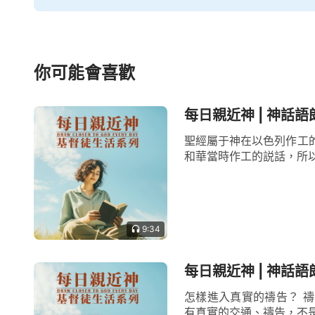
牛，有的人投胎做了驢，而有的人被污鬼、
一部分人的結局與下場。外表看，當初對主
擔任何的後果，但事實上神對任何的事都有
你可能會喜歡
明確的話語告訴人，有的時候神不直接説，
結果更嚴重。外表上看神并没對有些人説話
每日親近神 | 神話語
想再看到他了，因着他的所做所行、因着他
聖經屬于神在以色列作工
和華當時作工的説話，所以
把他交給撒但，把他的靈、魂、體都交給撒
度，厭憎到什麽程度。一個人觸怒了神，甚
于到了神都不想去親自處理這個人的地步，
9:34
吃、任意對待的程度，這個人就徹底完了，
資格也就到了盡頭。這是不是最重的懲罰呢？
每日親近神 | 神話語
——《話
怎樣進入真實的禱告？ 
有真實的交通、禱告，不是