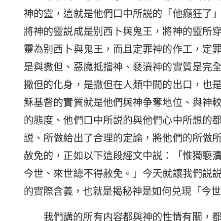
神的靈，這就是他們口中所説的「他癲狂了
將神的靈説成是别西卜與鬼王，將神的靈所
靈為别西卜與鬼王，而且定罪神的作工，定
是與撒但、惡魔抵擋神、褻瀆神的實質是完
撒但的化身，是撒但在人類中間的出口，也
穌基督的實質就是他們與神争奪地位、與神
的態度、他們口中所説的與他們心中所想的
説、所做給出了合理的定論，將他們的所做
赦免的，正如以下這段經文中説：「惟獨褻
今世、來世總不得赦免。」今天就讓我們説
的實際含義，也就是揭秘神是如何兑現「今世
我們講的所有内容都與神的性情有關，