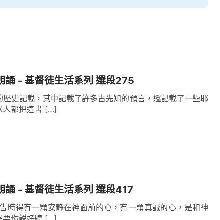
邪靈占據、附體等等，這就是被神交給撒但之後某
耶穌挖苦、毁謗、定罪、褻瀆的那些人他們没有承
一個處理的態度，對待各類人的結局神并不是都用
而是直接作事，不説不代表没有結果，也可能這個
表明神的態度，其實神心裏早已不想搭理他了，不
朗誦 - 基督徒生活系列 選段275
的本性實質，神只想讓他從神的眼目中消失，直接
的歷史記載，其中記載了許多古先知的預言，還記載了一些耶
人都把這書 […]
但，讓撒但隨便作，可見神對這個人恨惡到什麽程
至讓神不想再見到他，讓神對他徹底地放弃，以至
到了交給撒但讓撒但隨意去作，讓撒但控制、吞
他做人的資格就被永遠地取消了，他做受造之物的
朗誦 - 基督徒生活系列 選段417
・卷二 關于認識神・神的作工、神的性情與神自己 三》
禱告時得有一顆安静在神面前的心，有一顆真誠的心，是和神
要你説好聽 […]