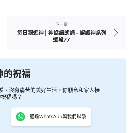
全與造物主無關了；第二種解釋就是神定意要自己
這樣的人效力，有可能藉着這樣的人作襯托物，有
下一篇
殊的對待方式，就像保羅一樣。這就是神心裏對這
每日親近神 | 神話語朗誦 - 認識神系列
選段77
擋神、毁謗神、褻瀆神，如果觸怒了神的性情，觸
嚴重的後果就是神將人的性命連同一切都一次而永
味着這個人成了撒但口中的食物、手裏的玩偶，他
神的祝福
初約伯被撒但試探的時候是一個什麽樣的慘狀？在
然受了很大的苦。更何况一個被完全交給撒但、被
淚、沒有痛苦的美好生活。你願意和家人接
顧與神的憐憫、失去了造物主的主宰、被剥奪了
敬
的祝福嗎？
受造之物的權利、與造物的主完全脱離了關係的人
但對約伯的殘害是人的肉眼能看得見的，但是如果
通過WhatsApp與我們聯繫
是任何一個人都想象不到的，就如有的人投胎做了