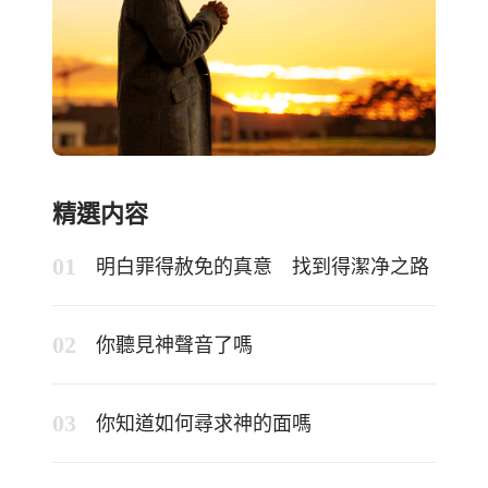
精選内容
明白罪得赦免的真意 找到得潔净之路
你聽見神聲音了嗎
你知道如何尋求神的面嗎