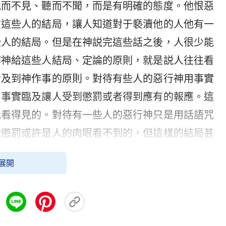
視而不見、聽而不聞，而是有明確的態度。他恨惡
布這些人的結局，讓人知道對于褻瀆他的人他有一
些人的結局。但是在神説完這些話之後，人很少能
解神給這些人結局、定論的原則，就是説人往往看
涉及到神作事的原則。對待有些人的惡行神用事實
用事實臨及讓人受到懲罰或者得到應有的報應。這
能看得見的。對待有一些人的惡行神只是用話語咒
的懲罰或許是人的肉眼看不到的，但這樣的結局甚
更嚴重。因為在神定意不拯救這樣的人、不再憐憫
展開
任何機會的情况下，對這些人神采取的一個態度是
身的意思就是先擱在一邊，不搭理不理睬了。在神
釋就是把他的性命、把他的一切都交給撒但處理，
者狂、或者傻、或者生、或者死、或者下地獄受懲