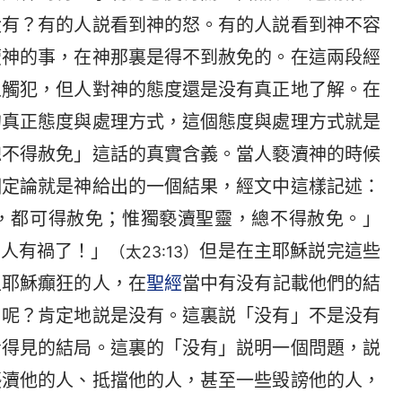
没有？有的人説看到神的怒。有的人説看到神不容
瀆神的事，在神那裏是得不到赦免的。在這兩段經
人觸犯，但人對神的態度還是没有真正地了解。在
的真正態度與處理方式，這個態度與處理方式就是
總不得赦免」這話的真實含義。當人褻瀆神的時候
個定論就是神給出的一個結果，經文中這樣記述：
，都可得赦免；惟獨褻瀆聖靈，總不得赦免。」
賽人有禍了！」
但是在主耶穌説完這些
（太23:13）
主耶穌癲狂的人，在
聖經
當中有没有記載他們的結
罰呢？肯定地説是没有。這裏説「没有」不是没有
看得見的結局。這裏的「没有」説明一個問題，説
褻瀆他的人、抵擋他的人，甚至一些毁謗他的人，