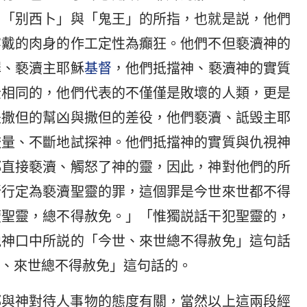
」「别西卜」與「鬼王」的所指，也就是説，他們
穿戴的肉身的作工定性為癲狂。他們不但褻瀆神的
罪、褻瀆主耶穌
基督
，他們抵擋神、褻瀆神的實質
全相同的，他們代表的不僅僅是敗壞的人類，更是
是撒但的幫凶與撒但的差役，他們褻瀆、詆毁主耶
較量、不斷地試探神。他們抵擋神的實質與仇視神
都直接褻瀆、觸怒了神的靈，因此，神對他們的所
所行定為褻瀆聖靈的罪，這個罪是今世來世都不得
瀆聖靈，總不得赦免。」「惟獨説話干犯聖靈的，
説神口中所説的「今世、來世總不得赦免」這句話
、來世總不得赦免」這句話的。
都與神對待人事物的態度有關，當然以上這兩段經