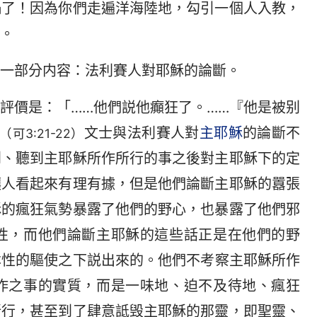
禍了！因為你們走遍洋海陸地，勾引一個人入教，
。
一部分内容：法利賽人對耶穌的論斷。
評價是：「……他們説他癲狂了。……『他是被别
文士與法利賽人對
主耶穌
的論斷不
（可3:21-22）
到、聽到主耶穌所作所行的事之後對主耶穌下的定
讓人看起來有理有據，但是他們論斷主耶穌的囂張
穌的瘋狂氣勢暴露了他們的野心，也暴露了他們邪
性，而他們論斷主耶穌的這些話正是在他們的野
本性的驅使之下説出來的。他們不考察主耶穌所作
作之事的實質，而是一味地、迫不及待地、瘋狂
所行，甚至到了肆意詆毁主耶穌的那靈，即聖靈、