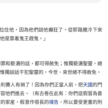
來要拉住他，因為他們説他癲狂了。從耶路撒冷下來
他是靠着鬼王趕鬼。」
一切的罪和褻瀆的話，都可得赦免；惟獨褻瀆聖靈，總
惟獨説話干犯聖靈的，今世、來世總不得赦免。
士和法利賽人有禍了！因為你們正當人前，把
天國
的門
不容他們進去。（有古卷在此有：你們這假冒為善
婦的家産，假意作很長的
禱告
，所以要受更重的刑