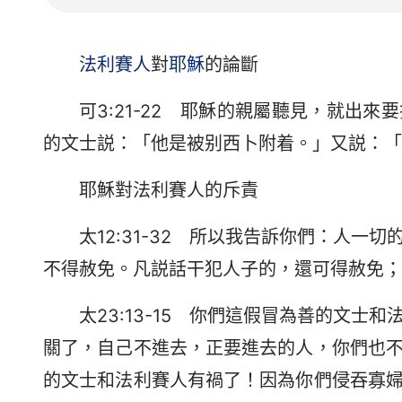
法利賽人
對
耶穌
的論斷
可3:21-22 耶穌的親屬聽見，就出
的文士説：「他是被别西卜附着。」又説：「
耶穌對法利賽人的斥責
太12:31-32 所以我告訴你們：人
不得赦免。凡説話干犯人子的，還可得赦免；
太23:13-15 你們這假冒為善的文
關了，自己不進去，正要進去的人，你們也
的文士和法利賽人有禍了！因為你們侵吞寡