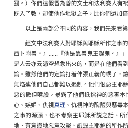
罰。）你們這假冒為善的文士和法利賽人有
既入了教，却使他作地獄之子，比你們還加倍
以上是兩部分不同的内容，我們先來看第
經文中法利賽人對耶穌與耶穌所作之事的
西卜附着。』……『他是靠着鬼王趕鬼。』」
是人云亦云憑空想象出來的，而是在他們看
論。雖然他們的定論打着伸張正義的幌子，
氣焰連他們自己都難以遏制。他們恨惡主耶
惡的撒但嘴臉，暴露了他們抵擋神的惡毒本
心、嫉妒、仇視
真理
、仇視神的醜陋與惡毒
之事的源頭，也不考察主耶穌所説之話、所
地、有意識地惡意攻擊、詆毁主耶穌的所作