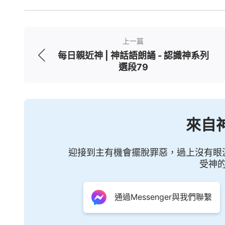
罰都與神無關，這就意味着這個受造之物完
親手作一些事在這樣的人身上，有可能藉着
上一篇
可能對這樣的人有一種特殊的處理方式、特
每日親近神 | 神話語朗誦 - 認識神系列
選段79
類人定意處理的原則與神的態度。所以人抵
到了神的底綫，這個後果是不堪設想的，最
遠地交與撒但，
永生
永世不得赦免，這就意
來自
從此與神再毫無關係。你們能不能想象到當
神不允許它傷害約伯性命的情况下，約伯依
迎接到主有機會擺脫罪惡，過上沒有眼
撒但完全掌控的人，一個完全失去了神的眷
受神
拜
造物主的權利、被剥奪了做神主宰之下的
將要受的撒但的摧殘不是更難以想象嗎？撒
通過Messenger與我們聯繫
神把一個人的性命都交給撒但，那這個後果