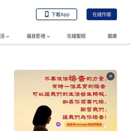
下載App
在綫作圖
活
福音影視
在綫聖經
圖庫