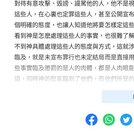
對待有意攻擊、毁謗、謾駡他的人，他不是
這些人，在心裏也定罪這些人，甚至公開宣
個明確的態度，也讓人知道他將要怎樣定這
看到神是怎麽處理這些人的事實，也很難了
不到神具體處理這些人的態度與方式，這就
臨及，就是未宣布罪行也未定結局而是直接
些事實臨及懲罰的是人的肉體，都是人肉眼
詛，同時神的怒氣臨到了他們，而他們所受
至于比人看到的受懲罰、被擊殺的結局性質
這樣的人、不再寬容這樣的人、不再給他們
擱置。「擱置」的意思是什麽呢？這個詞本
這裏「擱置」的意思有兩種解釋：第一種解
神不再負責不再管理了，這個人或者癲、或