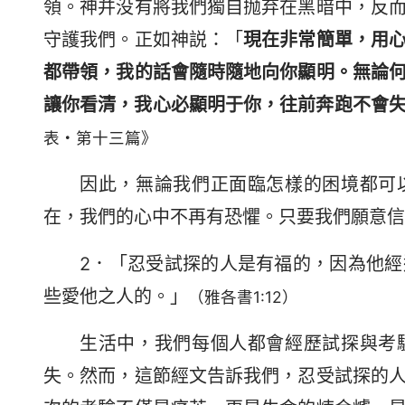
領。神并没有將我們獨自抛弃在黑暗中，反
守護我們。正如神説：「
現在非常簡單，用
都帶領，我的話會隨時隨地向你顯明。無論
讓你看清，我心必顯明于你，往前奔跑不會
表・第十三篇》
因此，無論我們正面臨怎樣的困境都可
在，我們的心中不再有恐懼。只要我們願意信
2．「忍受試探的人是有福的，因為他
些愛他之人的。」
（雅各書1:12）
生活中，我們每個人都會經歷試探與考
失。然而，這節經文告訴我們，忍受試探的