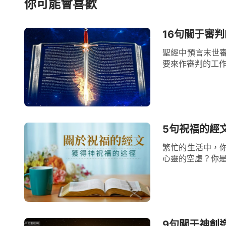
你可能會喜歡
他説出了讓撒但聞風喪膽的話：「賞賜的是
頌的。」
「難道我們從神手裏
（約伯記 1:21）
16句關于審
失去一切而埋怨神，而是在痛苦中堅持信靠
聖經中預言末世
要來作審判的工作
被提
煉得如精金般純净。
我們生活中的困境和挑戰像烈火一樣灼
烈火中不會消失，反而會更加純净、閃耀，
5句祝福的經
的作工中變得更加堅韌和强大。
繁忙的生活中，
正如神説：「
信心指什麽説的？就是當
心靈的空虚？你是
達不到時，人所該具備的真實的信，人所該
需要有信心，熬煉時需要有信心，有信心了
作工，無論在什麽環境裏，你都能追求生命
9句關于神創