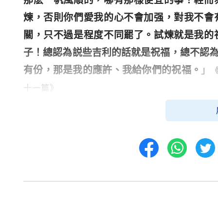
那麽一帆風順的，哪有那樣便宜的事！輕而
煉，否則你們愛我的心不會加强，對我不會
關，只不過是程度不同罷了。試煉就是我的
子！總認為説些吉利的話就是祝福，總不認
有份，那是我的應許、我給你們的祝福。
」
十一篇》
神的話告訴我們，苦難試煉并不是一種
的道路并不輕鬆，但這是通向神國度的道路
支撑我們一生的幸福，只有神的愛和
天國
的應
願我們每個人都能在試煉中成長，願每
净。因為神的祝福不僅僅在風平浪静的日子
靠神的時候，他必會為我們帶來光明的清晨。