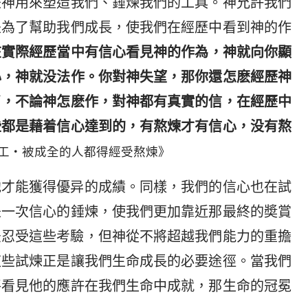
是神用來塑造我們、錘煉我們的工具。神允許我們
是為了幫助我們成長，使我們在經歷中看到神的作
在實際經歷當中有信心看見神的作為，神就向你顯
心，神就没法作。你對神失望，那你還怎麽經歷神
了，不論神怎麽作，對神都有真實的信，在經歷中
些都是藉着信心達到的，有熬煉才有信心，没有熬
工・被成全的人都得經受熬煉》
他才能獲得優异的成績。同樣，我們的信心也在試
是一次信心的錘煉，使我們更加靠近那最終的奬賞
法忍受這些考驗，但神從不將超越我們能力的重擔
這些試煉正是讓我們生命成長的必要途徑。當我們
將看見他的應許在我們生命中成就，那生命的冠冕