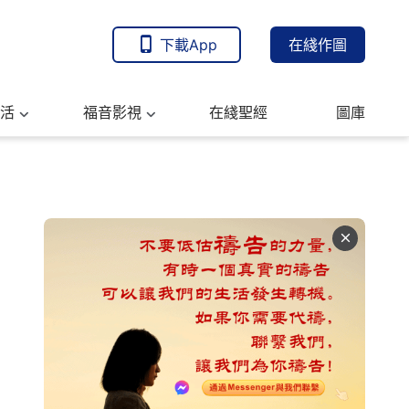
下載App
在綫作圖
活
福音影視
在綫聖經
圖庫