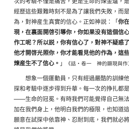
次的考驗不僅是痛苦，更是生命的煉金爐，
經歷這些艱難時刻不是為了讓我們失敗，而
為，對神産生真實的信心。正如神説：「
你
現，在裏面開啓引導你，你如果没有這個信
作工呢？所以説，你有信心了，對神不疑惑
他才開啓光照你，你才能看見他的作為，這
煉産生不了信心。
」
《話・卷一 神的顯現與作
想象一個運動員，只有經過嚴酷的訓練
探和考驗中逐步得到升華。每一次的挣扎都
——生命的冠冕。有時我們可能覺得自己無
加在我們身上，他明白我們的極限，也知道
願意在試探中依靠神、忍耐到底，我們就必