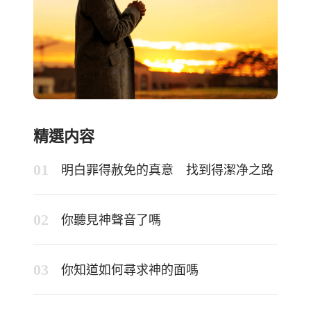
精選内容
明白罪得赦免的真意 找到得潔净之路
你聽見神聲音了嗎
你知道如何尋求神的面嗎