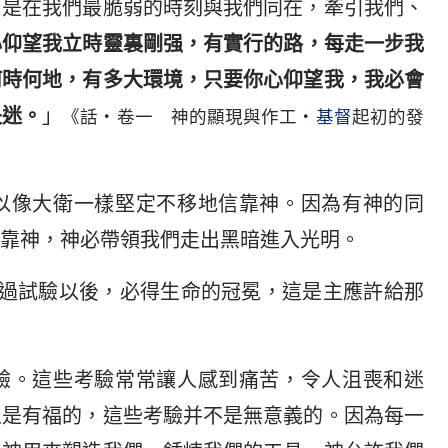
而是在我們最脆弱的時刻與我們同在，牽引我們、
心仰望我立時靈裏剛强，有實行的路，每走一步我
何時何地，有多大環境，只要你心仰望我，我必會
失迷。
」
《話・卷一 神的顯現與作工・
基督
起初的發
以像大衛一樣堅定不移地信靠神。因為有神的同
靠神，神必帶領我們走出黑暗進入光明。
經過試驗以後，必得生命的冠冕，這是主應許給那
驗。這些考驗常常讓人感到痛苦，令人沮喪和迷
人是有福的，這些考驗并不是無意義的。因為每一