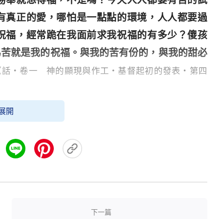
易舉就想得福，不是嗎？今天人人都要有苦的試
有真正的愛，哪怕是一點點的環境，人人都要過
祝福，經常跪在我面前求我祝福的有多少？傻孩
為苦就是我的祝福。與我的苦有份的，與我的甜必
《話・卷一 神的顯現與作工・基督起初的發表・第四
展開
懲罰，而是一種特别的
恩典
和祝福。雖然經歷苦難
。苦難讓我們明白，這個世界的浮華和短暫不足以
許才是我們永恒的依靠。
一滴泪水都化作信心的甘露，使我們更加堅强和純
裏，也在風雨交加的夜晚中。當我們像約伯一樣信
下一篇