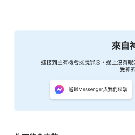
4．「因此，你們是大有喜樂；但如今
驗，就比那被火試驗仍然能壞的金子更顯寶
尊貴。」
（
彼得
前書1:6-7）
來自
這段經文展現了
基督徒
在苦難中的獨特
但這些試煉背後隱藏着神更大的計劃。信心
迎接到主有機會擺脫罪惡，過上沒有眼
穌基督顯現時為我們帶來稱贊、榮耀和尊貴。
受神
信心像金子一樣需要在烈火中被煉净。
通過Messenger與我們聯繫
高，信心也在考驗和試煉中不斷得到净化和
清信心的真實面目，使之更加堅韌和强大。
約伯的故事是對信心的完美詮釋。在他
産和兒女，自己的身體也長滿了毒瘡，但即