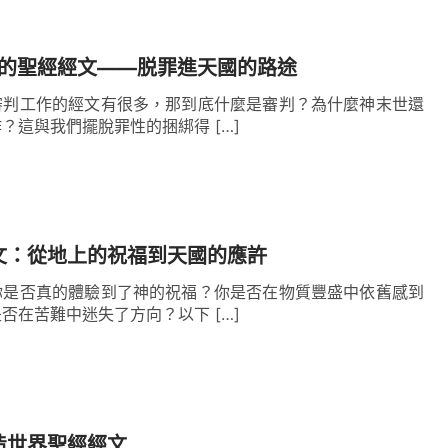
耶和華
，收取的也是耶和華；耶和華的名是應當稱
得福，不也受禍嗎？」
約伯没有因
（約伯記 2:10）
判的聖經經文——脱罪進天國的路途
神，順服在神的手中。他的信心在烈火般的試煉中
審判工作的經文有很多，那到底什麼是審判？為什麼神末世還
？這與我們擺脫罪性的捆綁得 […]
燒我們的信心，但同時也在提煉和净化它。金子在
同樣，真正的信心在困難中并不會消失，而是在神
文：從地上的祝福到天國的應許
你是否真的體驗到了神的祝福？你是否在物質豐盛中依舊感到
人看不見、摸不着，神的作工不符合人的觀念，人
否在苦難中迷失了方向？以下 […]
有的真誠的心，這就是我所説的信心。人受痛苦時
隨之就有熬煉，這兩個是不可分割的。無論神怎麽
，尋求
真理
，追求認識神的作工，對神的作為有認
造世界聖經經文