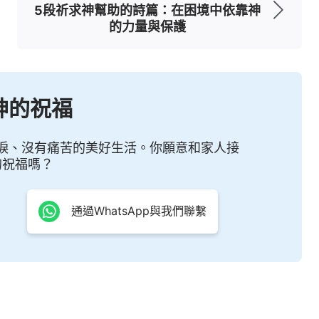
5段祈求神幫助的詩篇：在困境中依靠神
，在百般的試煉中暫時憂愁，叫你們的信心既被試
的力量與保護
貴，可以在
耶穌
基督顯現的時候得着稱贊、榮耀、
神的祝福
喜樂。雖然我們在生活中會經歷各種試煉和挑戰，
的試煉雖然痛苦，却比金子更寶貴，因為它能在耶
淚、沒有痛苦的美好生活。你願意和家人接
的祝福嗎？
正如金子在火中提煉時其雜質被燒去，純度變得更
通過WhatsApp與我們聯繫
升華。試煉并非要讓我們失去信心，而是讓我們看
的生命中經歷了幾次極大的試煉，失去了所有的家
使在這種令人絶望的處境中他仍然堅定地信靠神。