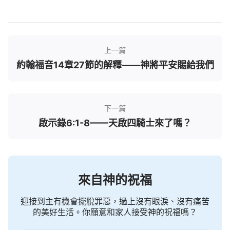
而知了。
説到這兒，可能你對這節經文也有所明白了吧？
那你想迎接到主，跟上神的新工作從新得力嗎？如果
上一篇
想，請點擊右下角的聊天按鈕與我們聯繫！
約翰福音14章27節的解釋——神將平安賜給我們
下一篇
啟示錄6:1-8——天啟四騎士來了嗎？
來自神的祝福
迎接到主有機會擺脫罪惡，過上沒有眼淚、沒有痛苦
的美好生活。你願意和家人接受神的祝福嗎？