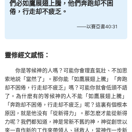
們必如鷹展翅上騰，他們奔跑却不困
倦，行走却不疲乏。
——以賽亞書40:31
靈修經文感悟：
你是等候神的人嗎？可能你會理直氣壯、不加思
索地説「當然了」。那你能「如鷹展翅上騰」「奔跑
却不困倦，行走却不疲乏」嗎？可能你就會低頭不語
了。為什麽有的等候神的人不能「如鷹展翅上騰」
「奔跑却不困倦，行走却不疲乏」呢？這裏有個根本
原因，就是他没有「從新得力」。那怎麽才能從新得
力呢？我們都知道，神是常新不舊的神，神從創世以
來一直作新的工作來帶領人、拯救人，當神作一步新