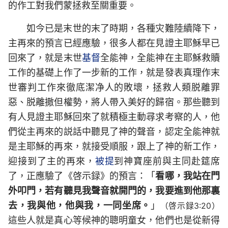
的作工對我們蒙拯救至關重要。
如今已是末世的末了時期，各種灾難陸續降下，
主再來的預言已經應驗，很多人都在見證主耶穌早已
回來了，就是末世
基督
全能神，全能神在主耶穌救贖
工作的基礎上作了一步新的工作，就是發表真理作末
世審判工作來徹底潔净人的敗壞，拯救人類脱離罪
惡、脱離撒但權勢，將人帶入美好的歸宿。那些聽到
有人見證主耶穌回來了就積極主動尋求考察的人，他
們從主再來的説話中聽見了神的聲音，認定全能神就
是主耶穌的再來，就接受順服，跟上了神的新工作，
迎接到了主的再來，
被提
到神寶座前與主同赴筵席
了，正應驗了《啓示録》的預言：「
看哪，我站在門
外叩門，若有聽見我聲音就開門的，我要進到他那裏
去，我與他，他與我，一同坐席。
」
（啓示録3:20）
這些人就是真心等候神的聰明童女，他們也是從新得