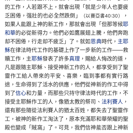
的工作，人若跟不上，就會出現「就是少年人也要疲
乏困倦，强壯的也必全然跌倒」
，
（以賽亞書40:30）
如果人能跟上神的新工作，那就會出現「但那等候
耶
和華
的必從新得力。他們必如鷹展翅上騰，他們奔跑
却不困倦，行走却不疲乏」了。就如
恩典
時代，
主耶
穌
在律法時代工作的基礎上作了一步新的工作——救
贖工作，主
耶穌
發表了許多
真理
，賜給人悔改的道，
凡是跟隨主耶穌、接受神新工作的人，都享受到了聖
靈作工給人帶來的平安、喜樂，臨到事都有實行路
途，生命得到了活水的供應，他們從神新的作工中得
到了
信心
和力量，而那些只持守律法時代的工作，不
接受主耶穌作工的人，像猶太教的祭司、
法利賽人
，
還有那些隨從法利賽人的猶太百姓，都失去了聖靈作
工，被神的新作工淘汰了，原本充滿耶和華榮耀的聖
殿也變成「賊窩」了。可見，我們信神能否跟上神新