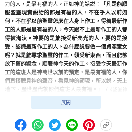
力的人，是最有福的人。正如神的話説：「
凡是能順
服聖靈現實説話的都是有福的人，不在乎人以前如
何，不在乎以前聖靈怎麽在人身上作工，得着最新作
工的人都是最有福的人，今天跟不上最新作工的人都
得被淘汰。神要的是能接受新亮光的人，要的是接
受、認識最新作工的人。為什麽説要做一個貞潔童女
呢？就是能尋求聖靈的作工，領受新東西，而且能够
放下舊的觀念，順服神今天的作工。接受今天最新作
工的這班人是神萬世以前的預定，是最有福的人，你
們直接聽見神的聲音，看見神的顯現，所以説，天上
地下、歷世歷代就你們這班人最有福。
」
（《認識神
而有些人聽見有人見證主
的最新作工跟上神的步伐》）
展開
回來了，不但不尋求考察接受神的新工作，甚至還能
抵擋定罪神的新工作，這樣的人就屬于愚拙童女，被
神的新工作撇弃淘汰了，最後的結局是什麽那就可想