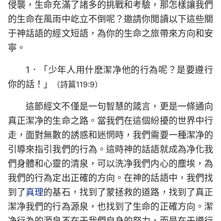
侵襲，生命充滿了諸多的挑戰和考驗，那怎樣讓我們
的生命在風雨中屹立不倒呢？邀請你閲讀以下這些關
于神話語的經文短語，為你的生命之旅帶來方向和安
寧。
1．「少年人用什麽潔净他的行為呢？是要遵行
你的話！」
（詩篇119:9）
這節經文不僅是一句智慧的箴言，更是一條通向
真正潔净的生命之路。當我們在這個紛擾的世界中行
走，面對無數的誘惑和迷惘時，我們需要一種潔净的
引導來指引我們的行為。這時神的話語就成為净化我
們身體和心靈的清泉，可以洗净我們内心的塵埃，為
我們的行為定出正確的方向。在神的話語中，我們找
到了
真理
的基石，找到了蒙拯救的道路，找到了真正
潔净我們的行為源泉，也找到了生命的正確方向。潔
净行為的源泉不在于我們自身的努力，而是在于遵行