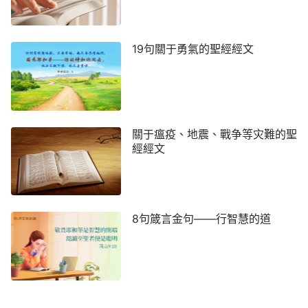
時，就等于為我們的生命奠定了堅不可摧的根基。這
根基不僅能够使我們承受生命中的各種考驗，如雨
淋、水沖、風吹，更能够讓我們的生命在逆境中屹立
19句關于勇氣的聖經經文
不倒。實行神的話不僅是對神話語的聽從，更是讓神
的真理深深扎根于我們的心靈，成為我們的生命。這
并非一時的努力，而是一生的實踐。正如主耶穌所
説，這是聰明之舉，因為我們的信仰是建立在神話語
關于瘟疫、地震、戰争等灾難的聖
的磐石之上，足以應對生命中的一切挑戰和風險。正
經經文
如神的話説：「
神的話裏面都是人該具備的真理，都
是對人最有益處、最有幫助的，是你們身體裏需要的
滋補品、營養品，是幫助人恢復正常人性的，是人該
8句箴言金句——行智慧的道
裝備的真理。你們越實行神的話，你們的生命長進越
快；越實行神的話，真理越透亮。你們的身量長大
了，對靈界的事就看得越透，得勝撒但就越有力。許
多你們不明白的真理都是藉着你們實行神的話時透亮
的。多數人都滿足于明白神話的字面，都注重在道理