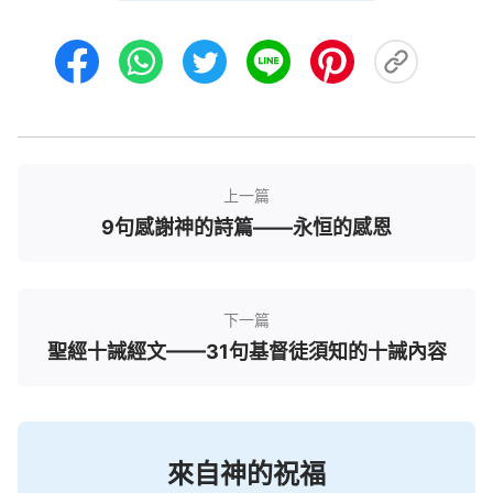
3．「至于神，他的道是完全的；
耶和華
的話是
煉净的。凡投靠他的，他便作他們的盾牌。」
（詩篇
18:30）
這節經文為我們揭示了至高神的道路的完全和他
話語的純净。在這個紛繁複雜的世界裏充滿了誤導和
上一篇
混淆，人們也在不斷尋找安全感和堅實的支撑。然
9句感謝神的詩篇——永恒的感恩
而，這節經文提醒我們神的道是完全的，是我們信仰
的燈塔，為我們指明正確的方向。神的話語是煉净
的，無論何時何地神的話語永遠是我們生命的力量，
下一篇
始終閃爍着聖潔的光輝。當我們投靠神時，神不僅是
聖經十誡經文——31句基督徒須知的十誡內容
我們的創造主，更是我們堅固的盾牌。在生命歷程的
風浪中，神的話語是我們的庇護所，是我們安全的堡
壘。無論世界如何變幻，神的話語永遠是穩固不移的
磐石，為我們提供了真正的庇護。
來自神的祝福