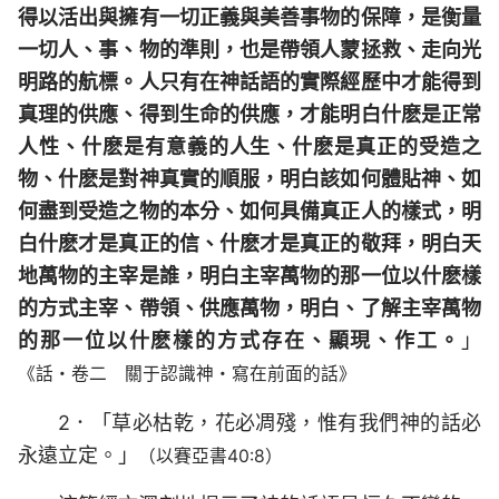
得以活出與擁有一切正義與美善事物的保障，是衡量
一切人、事、物的準則，也是帶領人蒙拯救、走向光
明路的航標。人只有在神話語的實際經歷中才能得到
真理的供應、得到生命的供應，才能明白什麽是正常
人性、什麽是有意義的人生、什麽是真正的受造之
物、什麽是對神真實的順服，明白該如何體貼神、如
何盡到受造之物的本分、如何具備真正人的樣式，明
白什麽才是真正的信、什麽才是真正的敬拜，明白天
地萬物的主宰是誰，明白主宰萬物的那一位以什麽樣
的方式主宰、帶領、供應萬物，明白、了解主宰萬物
的那一位以什麽樣的方式存在、顯現、作工。
」
《話・卷二 關于認識神・寫在前面的話》
2．「草必枯乾，花必凋殘，惟有我們神的話必
永遠立定。」
（以賽亞書40:8）