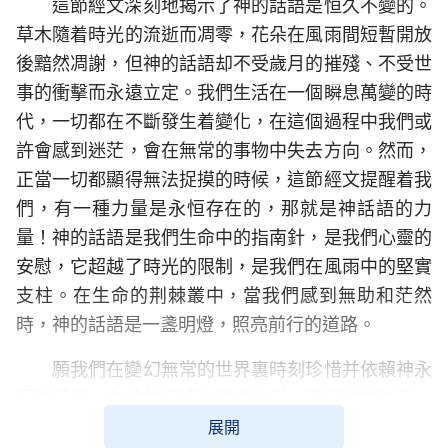
這節經文深刻地揭示了神的話語是恒久不變的。
草木隨着時光的流逝而凋零，花朵在風雨間短暫開放
後黯然凋謝，但神的話語却不受歲月的摧殘、不受世
事的衝擊而永遠立定。我們生活在一個瞬息萬變的時
代，一切都在不斷發生着變化，在這個過程中我們或
許會感到迷茫，會在無常的事物中失去方向。然而，
正當一切都顯得無法捉摸的時候，這節經文提醒着我
們，有一種力量是永恒存在的，那就是神話語的力
量！神的話語是我們生命中的指南針，是我們心靈的
安慰，它超越了時光的限制，是我們在風雨中的堅實
支柱。在生命的荆棘叢中，當我們感到無助和茫然
時，神的話語是一盞明燈，照亮前行的道路。
願我們在變幻無常的世界裏時刻珍惜并依賴神永
恒的話語，在神的話語中尋求指引，遵行神的旨意，
展開
使我們在生命的旅途中不致迷失方向。