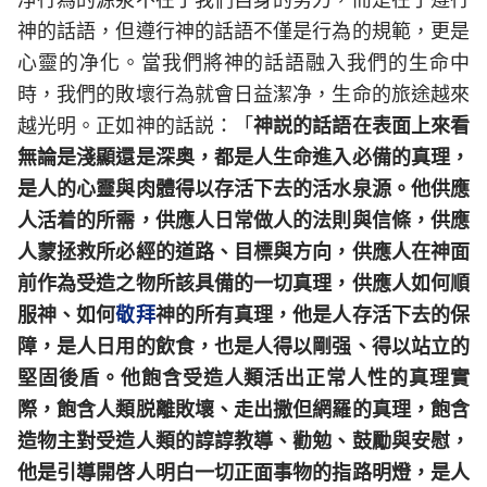
神的話語，但遵行神的話語不僅是行為的規範，更是
心靈的净化。當我們將神的話語融入我們的生命中
時，我們的敗壞行為就會日益潔净，生命的旅途越來
越光明。正如神的話説：「
神説的話語在表面上來看
無論是淺顯還是深奥，都是人生命進入必備的真理，
是人的心靈與肉體得以存活下去的活水泉源。他供應
人活着的所需，供應人日常做人的法則與信條，供應
人蒙拯救所必經的道路、目標與方向，供應人在神面
前作為受造之物所該具備的一切真理，供應人如何順
服神、如何
敬拜
神的所有真理，他是人存活下去的保
障，是人日用的飲食，也是人得以剛强、得以站立的
堅固後盾。他飽含受造人類活出正常人性的真理實
際，飽含人類脱離敗壞、走出撒但網羅的真理，飽含
造物主對受造人類的諄諄教導、勸勉、鼓勵與安慰，
他是引導開啓人明白一切正面事物的指路明燈，是人