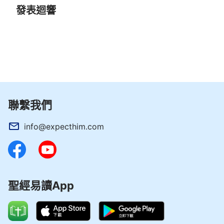
發表迴響
上裝備，却不注重在實行上經歷進深，這不是
法利賽
人
的做法嗎？就這樣做能有『神的話作生命』這話的
實際嗎？人的生命是實行神的話之後才長出來的，不
是人看完神的話後就可以長出來的，若你認為只要明
白神的話就有生命，就有身量，那你的認識就偏
了。
」
《話・卷一 神的顯現與作工・明白真理就當去實
行》
聯繫我們
願我們成為聰明人，不僅常常聆聽神的話語，更
info@expecthim.com
在日常生活中實行神的話語，讓神的話成為我們生命
的堅固磐石，成為我們得勝撒但的有力武器，這樣我
們的生命才能在神的話中茁壯成長。
聖經易讀App
5．主耶穌説：「
天地要廢去，我的話却不能廢
去。
」
（馬太福音24:35）
這節經文宣示着神話語的權柄、能力超越一切，