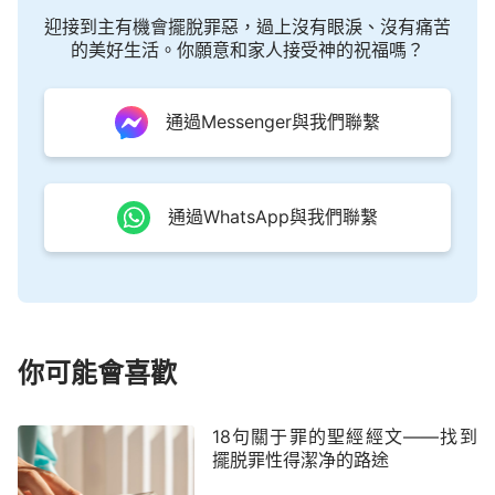
願我們在生命的旅途中時刻投靠至高的神，遵行
迎接到主有機會擺脫罪惡，過上沒有眼淚、沒有痛苦
他的道，讓他的話語成為我們生命的指南，這樣我們
的美好生活。你願意和家人接受神的祝福嗎？
才能在神的話裏找到堅不可摧的保護，使我們的生命
和信仰更加平安與堅定。
通過Messenger與我們聯繫
4．
主耶穌
説：「
所以，凡聽見我這話就去行
的，好比一個聰明人，把房子蓋在磐石上；雨淋，水
通過WhatsApp與我們聯繫
沖，風吹，撞着那房子，房子總不倒塌，因為根基立
在磐石上。
」
（馬太
福音
7:24-25）
主
耶穌
這句簡短而深刻的話語揭示了一個至關重
要的真理：實行神的話是智慧和穩固生命的關鍵。在
你可能會喜歡
這個變幻莫測的生命旅途中，我們時常會面對風雨的
侵襲，生命充滿了諸多的挑戰和考驗，而只有神的話
語是我們的指南和支柱。主耶穌不僅教導我們聽道，
18句關于罪的聖經經文——找到
擺脱罪性得潔净的路途
更强調要去行道。當我們選擇聆聽并實行神的話語