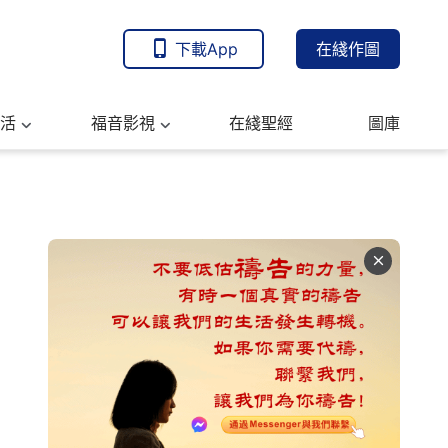
下載App
在綫作圖
活
福音影視
在綫聖經
圖庫