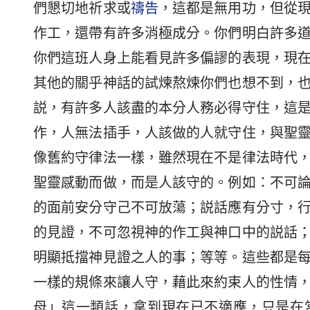
們懇切地祈求或
禱告
，這都是無用功，但從
作工，還帶有許多消極成分。你們明白許多
你們這班人身上能看見許多偏謬的表現，現
其他的關乎神話的試煉熬煉你們也想不到，
説，有許多人該盡的本分人務必得守住，這
作，人無法插手，人該做的人就守住，與聖
像舊約守律法一樣，雖然現在不是律法時代
聖靈感動而做，而是人該守的。例如：不可
的面前安分守己不可放蕩；説話應有分寸，
的見證，不可忽視神的作工與神口中的説話
明顯抵擋神見證之人的事；等等。這些都是
一樣的規條來讓人守，藉此來約束人的性情
母」這一類話，拿到現在已不適應，只是在