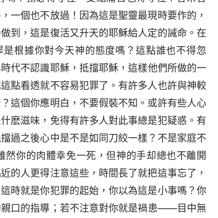
外，一個也不放過！因為這是聖靈最現時要作的，
得做到，這是復活又升天的耶穌給人定的誡命。在
罪是根據你對今天神的態度嗎？這點誰也不得忽
典時代不認識耶穌，抵擋耶穌，這樣他們所做的一
把這點看透就不容易犯罪了。有許多人也許與神較
苦？這個你應明白，不要假裝不知。或許有些人心
是什麽滋味，免得有許多人對此事總是犯疑惑。有
抵擋過之後心中是不是如同刀絞一樣？不是家庭不
雖然你的肉體幸免一死，但神的手却總也不離開
臨近的人更得注意這些，時間長了就把這事忘了，
，這時就是你犯罪的起始，你以為這是小事嗎？你
神親口的指導；若不注意對你就是禍患——目中無