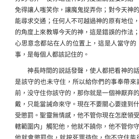
免得讓人嗤笑你，讓魔鬼捉弄你；對今天神
能尋求交通；任何人不可越過神的原有地位
的角度上來教導今天的神，這是錯誤的作法
心思意念都站在人的位置上，這是人當守的
事，是每個人都該記住的。
神長時間的説話發聲，使人都把看神的
是該守的也未守住，所以給你們的事奉帶來
前，没守住你該守的，那你就是一個神厭弃
戴，只能當誡命來守。現在不要關心要達到
受懲罰。聖靈無情感，他不管你現在怎麽領
轄範圍内」觸犯他，他就不饒你，他不管你
他就會懲罰你，就按死罪待你，你不守住能