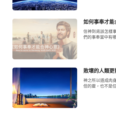
如何事奉才能
信神到底該怎樣
們的事奉當中有哪
敗壞的人類更
神之所以道成肉
但的靈，也不是任