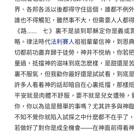
界、各邦各派以後都得守住這個，誰都不例
誰也不得觸犯，雖然事不大，但需要人人都
《路…… 七》裏不是談到耶穌定你是義或
略。律法時代
法利賽人
祖祖輩輩信神，到恩
切都前功盡弃歸于徒勞，神并不悦納，你若
量過，抵擋神的滋味到底怎麽樣，是甜還是
裏不服氣，但我勸你最好還是試試看，到底
許多人看着神的話却暗自在心裏抵擋，那樣
平安就是肉體不舒服，要不就是兒女遭殃，
你，你以為這是簡單的事嗎？尤其許多與神
不知不覺你就陷入試探之中什麽都不在乎了
若做好了對你是成全機會——在神面前得着