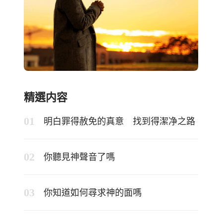
精選内容
明白罪得赦免的真意 找到得潔净之路
你聽見神聲音了嗎
你知道如何尋求神的面嗎