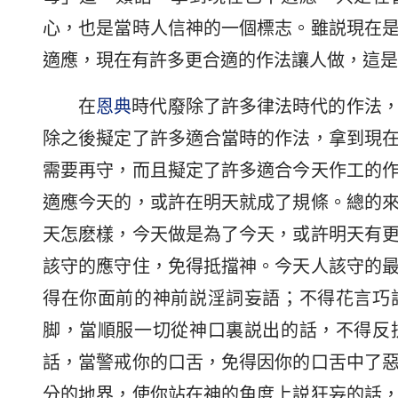
心，也是當時人信神的一個標志。雖説現在
適應，現在有許多更合適的作法讓人做，這是
在
恩典
時代廢除了許多律法時代的作法
除之後擬定了許多適合當時的作法，拿到現
需要再守，而且擬定了許多適合今天作工的
適應今天的，或許在明天就成了規條。總的
天怎麽樣，今天做是為了今天，或許明天有
該守的應守住，免得抵擋神。今天人該守的
得在你面前的神前説淫詞妄語；不得花言巧
脚，當順服一切從神口裏説出的話，不得反
話，當警戒你的口舌，免得因你的口舌中了
分的地界，使你站在神的角度上説狂妄的話