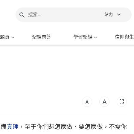
站内
題頁
聖經問答
學習聖經
信仰與生
裝備
真理
，至于你們想怎麽做、要怎麽做，不需你