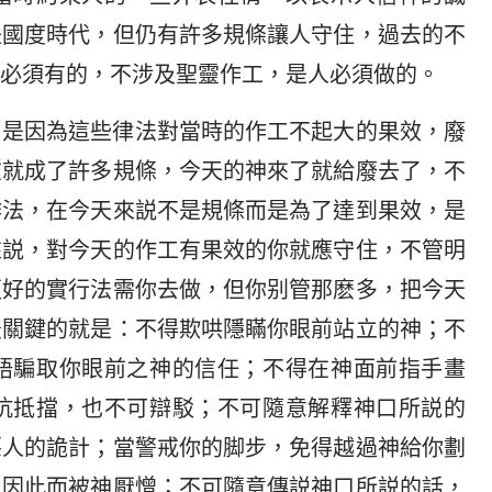
是國度時代，但仍有許多規條讓人守住，過去的不
必須有的，不涉及聖靈作工，是人必須做的。
，是因為這些律法對當時的作工不起大的果效，廢
在就成了許多規條，今天的神來了就給廢去了，不
作法，在今天來説不是規條而是為了達到果效，是
來説，對今天的作工有果效的你就應守住，不管明
更好的實行法需你去做，但你别管那麽多，把今天
最關鍵的就是：不得欺哄隱瞞你眼前站立的神；不
語騙取你眼前之神的信任；不得在神面前指手畫
抗抵擋，也不可辯駁；不可隨意解釋神口所説的
惡人的詭計；當警戒你的脚步，免得越過神給你劃
，因此而被神厭憎；不可隨意傳説神口所説的話，