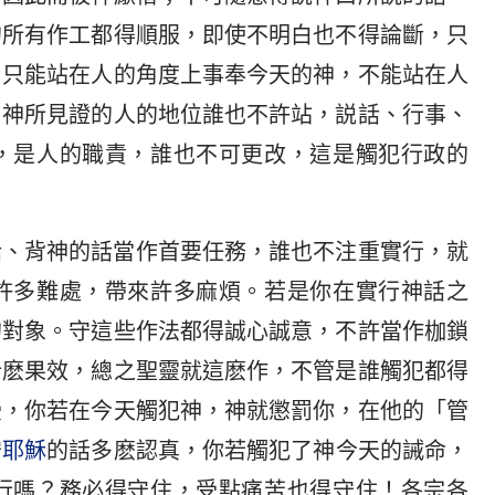
的所有作工都得順服，即使不明白也不得論斷，只
，只能站在人的角度上事奉今天的神，不能站在人
；神所見證的人的地位誰也不許站，説話、行事、
，是人的職責，誰也不可更改，這是觸犯行政的
話、背神的話當作首要任務，誰也不注重實行，就
許多難處，帶來許多麻煩。若是你在實行神話之
的對象。守這些作法都得誠心誠意，不許當作枷鎖
什麽果效，總之聖靈就這麽作，不管是誰觸犯都得
受，你若在今天觸犯神，神就懲罰你，在他的「管
守
耶穌
的話多麽認真，你若觸犯了神今天的誡命，
行嗎？務必得守住，受點痛苦也得守住！各宗各