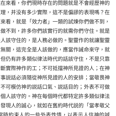
現在來看，你們現時存在的問題就是不會經歷神的
道理，并没有多少實際，這不是偏謬的表現嗎？在
在來看，就是「效力者」一類的試煉你們做不到，
也做不到，許多你們該實行的就需你們守住。就是
是人該守住的，是人務必做的。聖靈作的就讓聖靈
靈無關，這完全是人該做的，應當作誡命來守，就
，但仍有許多類似律法時代的話該守住，不是只靠
論斷實際神作的工；不可抵擋神所見證的人；在神
行事説話必須隨從神所見證的人的安排；當敬畏神
；不可模仿神的説話口氣、説話目的；外表不可做
每個人該守的。神在每個時代都特定許多類似律法
，發現人的誠心，就如在舊約時代説的「當孝敬父
當時約束人的一些外表性情，以表示人信神的誠