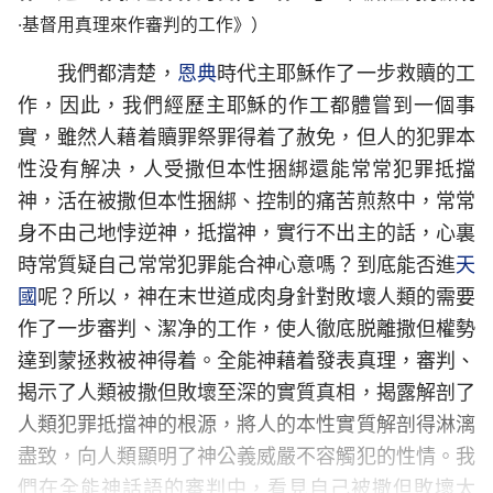
·基督用真理來作審判的工作》）
我們都清楚，
恩典
時代主耶穌作了一步救贖的工
作，因此，我們經歷主耶穌的作工都體嘗到一個事
實，雖然人藉着贖罪祭罪得着了赦免，但人的犯罪本
性没有解决，人受撒但本性捆綁還能常常犯罪抵擋
神，活在被撒但本性捆綁、控制的痛苦煎熬中，常常
身不由己地悖逆神，抵擋神，實行不出主的話，心裏
時常質疑自己常常犯罪能合神心意嗎？到底能否進
天
國
呢？所以，神在末世道成肉身針對敗壞人類的需要
作了一步審判、潔净的工作，使人徹底脱離撒但權勢
達到蒙拯救被神得着。全能神藉着發表真理，審判、
揭示了人類被撒但敗壞至深的實質真相，揭露解剖了
人類犯罪抵擋神的根源，將人的本性實質解剖得淋漓
盡致，向人類顯明了神公義威嚴不容觸犯的性情。我
們在全能神話語的審判中，看見自己被撒但敗壞太