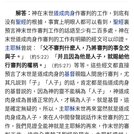
解答：
神在末世
道成肉身
作審判的工作，到底有
没有
聖經
的根據，事實上明眼人都可以看到，
聖經
裏
預言神末世作審判工作的話語至少有二百多處，神在
末世道成肉身作審判的工作有明顯的經文可以印證。
主耶穌
曾説：「
父不審判什麽人，乃將審判的事全交
與子。
」
「
并且因為他是人子，就賜給他
（約5:22）
行審判的權柄。
」
等等。這些經文都直接
（約5:27）
預言了末世是道成肉身的
基督
親臨人間施行審判，尤
其凡説到「子」「人子」的話，肯定都是指道成肉身
的基督説的，因為神的靈不能稱為「人子」，神道成
肉身成為普通正常的人，才稱為人子，就是基督，這
是確定無疑的。所以，主
耶穌
末世再來當然就是道成
肉身成為人子，來在人中間發聲説話作末世審判的工
作，我們見證全能神就是主耶穌的再來，作末世的審