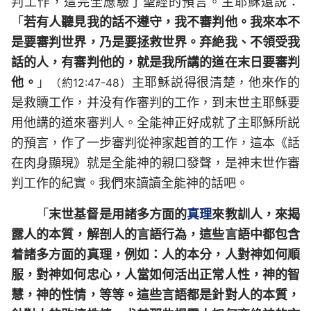
判工作，這完全應驗了聖經的預言。主耶穌還説：
「
若有人聽見我的話不遵守，我不審判他。我來本不
是要審判世界，乃是要拯救世界。弃絶我、不領受我
話的人，有審判他的，就是我所講的道在末日要審判
他。
」
主耶穌説得很清楚，他來作的
（約12:47-48）
是救贖工作，并没有作審判的工作，到末世主耶穌要
用他講的道來審判人。全能神正好成就了主耶穌所説
的預言，作了一步審判從神家起首的工作，這本《話
在肉身顯現》就是全能神的親口發聲，是神末世作審
判工作的紀實。我們來讀讀全能神的話吧。
「
末世基督是用諸多方面的
真理
來教訓人，來揭
露人的本質，解剖人的言語行為，這些言語中都包含
着諸多方面的真理，例如：人的本分，人對神如何順
服，對神如何忠心，人當如何活出正常人性，神的智
慧，神的性情，等等。這些言語都是針對人的本質，