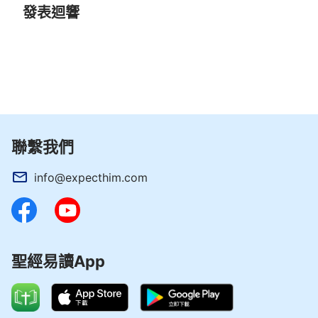
來作拯救人類的工作。我覺得牧師
發表迴響
長老這樣領受主的話不合適，但
是，主耶穌在十字架上説「成了」
到底指什麽説的？神末世為什麽還
要來發表真理作審判潔净人的工
作？
聯繫我們
info@expecthim.com
聖經易讀App