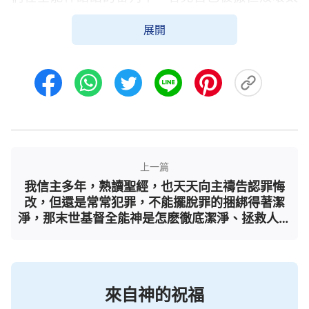
深，本性裏充滿了狂妄自大、自私詭詐、貪婪邪惡、
展開
厭煩真理等撒但性情，信神只為得福、進天國，為了
自己的利益還能常常説謊搞欺騙，當神的作工不合自
己觀念時，還能論斷神，抵擋神，背叛神，簡直就是
撒但的化身，如同活鬼，没有多少人的樣式，開始恨
惡自己，仆倒在神面前向神悔改。我們在神的審判刑
罰中，看見神的公義性情不容觸犯，神的聖潔不容玷
污，因此産生了敬畏神的心，甘願接受真理，順服神
上一篇
的擺布安排。經歷了神的審判刑罰，我們的生命性情
我信主多年，熟讀聖經，也天天向主禱告認罪悔
有了變化，越來越有良心理智，能够實行真理，憑神
改，但還是常常犯罪，不能擺脫罪的捆綁得著潔
的話活着，逐漸進入了真理實際，有了真正人的樣
淨，那末世基督全能神是怎麽徹底潔淨、拯救人的
呢？
式。全能神末世的審判工作從根本上解决了人類犯罪
抵擋神的根源，結束了人類幾千年犯罪認罪的生活，
使敗壞人類徹底脱離了撒但的黑暗權勢，被神得着蒙
來自神的祝福
神拯救，這是神作審判工作的目的和意義。這就讓我