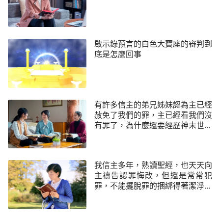
後福音擴展全宇各地一樣。不管是靈的作工還是肉身
的作工都是作在有限的範圍中却代表全宇。末世的工
作是以道成肉身的身份出現來作工作的，那肉身中的
啟示錄預言的白色大寶座的審判到
神就是白色大寶座前審判人的神，不管他是靈還是肉
底是怎麼回事
身，總之作審判工作的那就是末世要審判人類的神，
這是根據他的作工而定的，并不是根據外貌或其他幾
方面確定的。
有許多信主的弟兄姊妹認為主已經
——《話在肉身顯現·敗壞的人類更需要道成「肉
赦免了我們的罪，主已經看我們沒
身」的神的拯救》
有罪了，為什麼還要經歷神末世的
審判工作呢？
現在的征服工作就是為了顯明人結局的工作，為
什麽説現在的刑罰與審判就是末日白色大寶座前的審
我信主多年，熟讀聖經，也天天向
判呢？這你還看不透嗎？為什麽末了一步工作是征服
主禱告認罪悔改，但還是常常犯
的工作，不就是為了顯明各類人的結局嗎？不就是為
罪，不能擺脫罪的捆綁得著潔淨，
那末世基督全能神是怎麽徹底潔
了讓人都能在刑罰、審判的征服工作中顯出原形之後
淨、拯救人的呢？
而各從其類嗎？與其説是征服人類，倒不如説是顯明