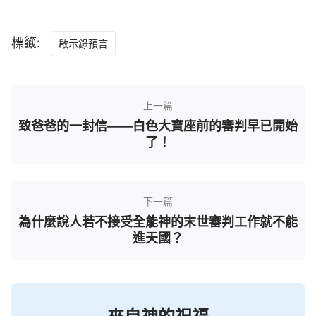
效都是審判工作帶來的，因為審判工作的實質其實就
是神的真理、道路、生命向所有信他的人打開的工
標籤:
啟示錄預言
作。這工作就是神作的審判工作。
——《話在肉身顯現·基督用真理來作審判的工作》
有些人還認為神説不定什麽時候來在地上向人顯
上一篇
現，親自審判全人類，一個一個過關，誰也别想落
致爸爸的一封信——白色大寶座前的審判早已開始
下，有這種想法的人是對這步
道成肉身
的工作没有認
了！
識的人。神審判人不是一個一個地審判，不是一個一
個地過關，這樣作并不叫審判工作。所有人類的敗壞
不都一樣嗎？人的實質不都一樣嗎？審判的是人類敗
下一篇
壞的實質，是撒但敗壞人的實質，是審判人的所有罪
為什麼說人若不接受全能神的末世審判工作就不能
孽，并不是審判人身上小來小去的毛病。審判的工作
進天國？
是有代表性的，不是專為某一個人而作的工作，而是
藉着審判一部分人來代表審判全人類的工作。肉身作
的工作是藉着在一部分人身上的親自作工來代表全人