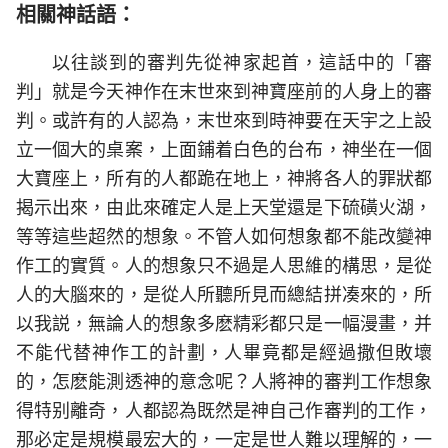
相關神話語：
以往談到的審判先從神家起首，這話中的「審
判」就是今天神作在末世來到神寶座前的人身上的審
判。或許有的人認為，末世來到時神要在天宇之上設
立一個大的桌案，上面鋪着白色的台布，神坐在一個
大寶座上，所有的人都跪在地上，神將各人的罪狀都
揭示出來，由此來確定人是上天堂還是下硫磺火湖，
等等這些超然的想象。不管人如何想象都不能改變神
作工的實質。人的想象只不過是人思維的構思，是從
人的大腦來的，是從人所聽所見而總結拼凑來的，所
以我説，無論人的想象多麽精彩都只是一幅漫畫，并
不能代替神作工的計劃，人畢竟都是經過撒但敗壞
的，怎麽能測透神的意念呢？人將神的審判工作想象
得特别離奇，人都認為既然是神自己作審判的工作，
那必定是規模最宏大的，一定是世人難以理解的，一