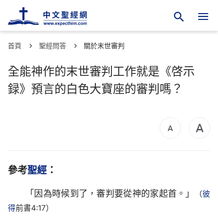
首頁
聖經問答
關於末世審判
全能神作的末世審判工作就是《啓示
録》預言的白色大寶座的審判嗎？
參考
聖經
：
「因為時候到了，審判要從神的家起首。」
（
彼
得
前書4:17）