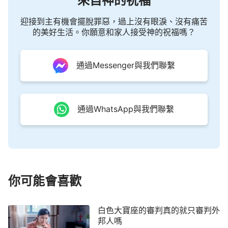
來自神的祝福
類的工作，之後再逐步擴展。審判工作也是如此，不
是審判某一類人或某一部分人，而是審判全人類的不
迎接到主有機會擺脫罪惡，過上沒有眼淚、沒有痛苦
義，例如人抵擋神、不敬畏神、攪擾神的工作等等。
的美好生活。你願意和家人接受神的祝福嗎？
審判的是人類抵擋神的實質，這個審判的工作就是末
世的征服工作。人所看見的道成肉身的神的作工、説
通過Messenger與我們聯繫
話，就是以往人觀念中的末世白色大寶座前的審判的
工作，現在道成肉身的神所作的工作也正是白色大寶
座前的審判。今天道成肉身的神，就是末世審判全人
通過WhatsApp與我們聯繫
類的神，這個肉身與肉身的作工、説話、所有性情是
他的全部。雖然肉身作的工作範圍是有限的，不是直
接涉及全宇的，但就審判工作的實質則都是直接審判
全人類的，并不單單為了中國選民，也不僅僅是為了
你可能會喜歡
幾個人而展開審判的工作。在肉身的神作工期間，雖
然作工範圍不能涉及全宇，但他作的是代表全宇的工
作，而且在他將他肉身作工範圍的工作結束以後，他
白色大寶座的審判真的就只審判外
邦人嗎
就立即將此工作擴展全宇各地，就如
耶穌
復活升天以