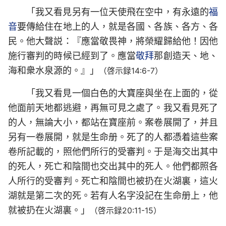
「我又看見另有一位天使飛在空中，有永遠的
福
音
要傳給住在地上的人，就是各國、各族、各方、各
民。他大聲説：『應當敬畏神，將榮耀歸給他！因他
施行審判的時候已經到了。應當
敬拜
那創造天、地、
海和衆水泉源的。』」
（啓示録14:6-7）
「我又看見一個白色的大寶座與坐在上面的，從
他面前天地都逃避，再無可見之處了。我又看見死了
的人，無論大小，都站在寶座前。案卷展開了，并且
另有一卷展開，就是生命册。死了的人都憑着這些案
卷所記載的，照他們所行的受審判。于是海交出其中
的死人，死亡和陰間也交出其中的死人。他們都照各
人所行的受審判。死亡和陰間也被扔在火湖裏，這火
湖就是第二次的死。若有人名字没記在生命册上，他
就被扔在火湖裏。」
（啓示録20:11-15）