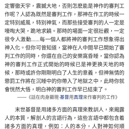
定響徹天宇，震撼大地，否則怎麽能是神作的審判工
作呢？人認為既然是審判工作，那神在作工的時候一
定特别威風，特别神氣，而那些接受審判的人一定是
嚎啕大哭，跪地求饒。那時的場面一定很壯觀，一定
很令人激動……每一個人都將神的審判工作想象得出
神入化。但你可曾知道，當神在人中間早已開始了審
判工作的同時，你還在自己的安樂窩昏睡，當你認為
神的審判工作正式開始的時候已是神更换天地的時
候，那時或許你剛剛明白了人生的意義，但神無情的
懲罰工作將在沉睡中的你帶入了地獄之中，此時你就
會恍然大悟，明白神的審判工作早已結束了。
——《話在肉身顯現·
基督
用
真理
來作審判的工作》
末世基督是用諸多方面的真理來教訓人，來揭露
人的本質，解剖人的言語行為，這些言語中都包含着
諸多方面的真理，例如：人的本分，人對神如何順