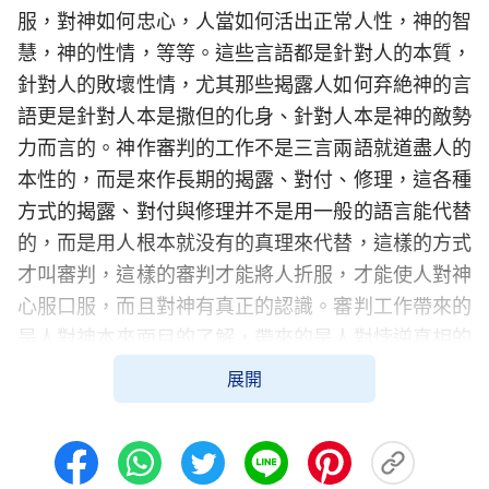
服，對神如何忠心，人當如何活出正常人性，神的智
慧，神的性情，等等。這些言語都是針對人的本質，
針對人的敗壞性情，尤其那些揭露人如何弃絶神的言
語更是針對人本是撒但的化身、針對人本是神的敵勢
力而言的。神作審判的工作不是三言兩語就道盡人的
本性的，而是來作長期的揭露、對付、修理，這各種
方式的揭露、對付與修理并不是用一般的語言能代替
的，而是用人根本就没有的真理來代替，這樣的方式
才叫審判，這樣的審判才能將人折服，才能使人對神
心服口服，而且對神有真正的認識。審判工作帶來的
是人對神本來面目的了解，帶來的是人對悖逆真相的
認識。審判工作使人對神的心意明白了許多，對神的
展開
工作宗旨明白了許多，對人所不能明白的奥秘理解了
許多，而且也使人認識了、知道了人的敗壞實質、敗
壞根源，也使人發現了人的醜惡嘴臉。這些工作的果