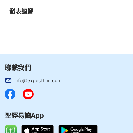
各類人的結局，就是審判人的罪之後來顯明各類的
發表迴響
人，從而以此來定人是惡或義。征服工作之後便是賞
善罰惡的工作，完全順服的人即徹底被征服的人放在
下步擴展全宇的工作中，没被征服的人放在黑暗之中
有灾禍臨到。這樣，人便各從其類了，惡人歸于惡，
再没有日頭光照，義人歸于善，得到了光明，活在了
永遠的光中。萬物的結局都近了，人的結局也都顯在
眼前了，萬物都要各從其類，人怎麽能逃脱各從其類
聯繫我們
之苦呢？顯明各類人的結局是在萬物的結局近了的時
info@expecthim.com
候而顯明的，也是在作全宇的征服工作（包括從現在
的工作開始的所有征服的工作）中而顯明的。顯明所
有人類的結局是在審判台前，是在刑罰中，是在末世
的征服工作中。
聖經易讀App
——《話在肉身顯現·征服工作的内幕 一》
審判工作是神自己的工作，當然還得由神自己親