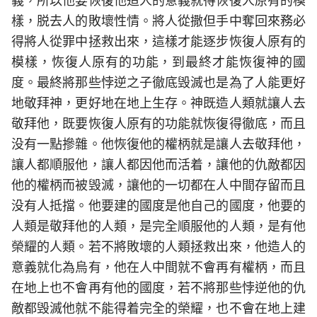
義，所以他要恢復他造人的意義就得恢復人原有的模
樣，脱去人的敗壞性情。將人從撒但手中奪回來務必
得將人從罪中拯救出來，這樣才能逐步恢復人原有的
模樣，恢復人原有的功能，到最終才能恢復神的國
度。最終將那些悖逆之子徹底毁滅也是為了人能更好
地敬拜神，更好地在地上生存。神既造人類就讓人去
敬拜他，既要恢復人原有的功能就恢復得徹底，而且
没有一點摻雜。他恢復他的權柄就是讓人去敬拜他，
讓人都順服他，讓人都因他而活着，讓他的仇敵都因
他的權柄而被毁滅，讓他的一切都在人中間存留而且
没有人抵擋。他要建的國度是他自己的國度，他要的
人類是敬拜他的人類，是完全順服他的人類，是有他
榮耀的人類。若不將敗壞的人類拯救出來，他造人的
意義就化為烏有，他在人中間就不會再有權柄，而且
在地上也不會再有他的國度，若不將那些悖逆他的仇
敵都毁滅他就不能得着完全的榮耀，也不會在地上建