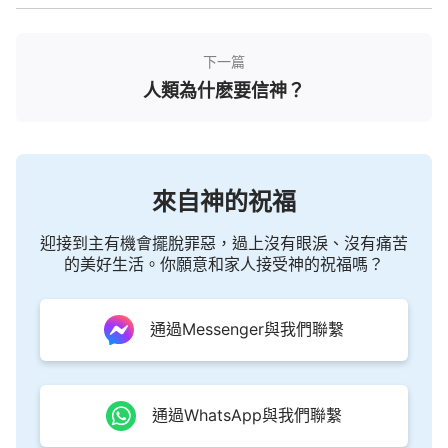
能真實地敬拜神。人光看到基督外表普通正常，對他
的實質没有認識，這樣，人就容易把基督當作一個普
下一篇
通的人對待，對他能采取輕慢的態度，能欺騙，能抵
人類為什麽要信神？
擋、悖逆、論斷，能自以為是，對他的話不當一回
事，還能對神起觀念、定罪、褻瀆。要解决這些問題
就要認識基督的實質、基督的神性，這是認識神的主
要方面，是所有信實際神的人必須進入達到的。
來自神的祝福
——《末世基督座談紀要·怎樣認識道成肉身的神》
迎接到主有機會擺脫罪惡，過上沒有眼淚、沒有痛苦
約伯雖然没有看見神，也没有親耳聽到神的説
的美好生活。你願意和家人接受神的祝福嗎？
話，但是在他的心裏有神的地位。他對待神的態度是
什麽呢？就是前面所説的「
耶和華
的名是應當稱頌
通過Messenger與我們聯繫
的」，這個「稱頌」是没有條件、没有背景、没有任
何原因的。在這兒看到約伯把心交給了神，讓神掌
管，他心裏所思所想、所定意、所計劃的都是向神敞
通過WhatsApp與我們聯繫
開的，不是封閉着的，他的心不是與神對立的，他從