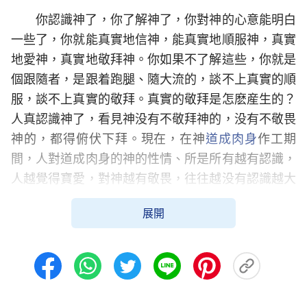
你認識神了，你了解神了，你對神的心意能明白
一些了，你就能真實地信神，能真實地順服神，真實
地愛神，真實地敬拜神。你如果不了解這些，你就是
個跟隨者，是跟着跑腿、隨大流的，談不上真實的順
服，談不上真實的敬拜。真實的敬拜是怎麽産生的？
人真認識神了，看見神没有不敬拜神的，没有不敬畏
神的，都得俯伏下拜。現在，在神
道成肉身
作工期
間，人對道成肉身的神的性情、所是所有越有認識，
人越覺得寶愛，對神越有敬畏，往往越没有認識越大
大乎乎，就把神當人對待了。人若真認識神，真看見
展開
神，他就恐懼戰兢。為什麽約翰説「那在我以後來
的，能力比我更大，我就是給他提鞋也不配」？他心
裏雖然没有太深的認識，但是他知道神的可畏。現在
有多少人能敬畏神呢？不認識神的性情怎麽能敬畏神
呢？人不認識基督的實質，也不了解神的性情，更不