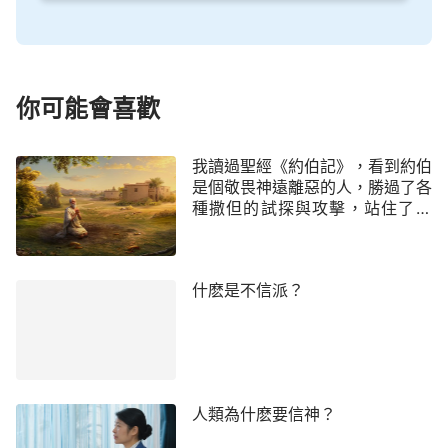
來没有要求神為他作什麽、賜給他什麽，他也不奢望
這樣敬拜神能得來什麽。約伯跟神不搞交易，他對神
没有任何要求，也没有索取，他稱頌神的名是因着神
主宰萬物的大能與權柄，而不是根據自己得福或受
你可能會喜歡
禍。他認為無論人從神得福還是受禍，神的大能與權
柄是不會改變的，所以，無論人身處何境，神的名都
我讀過聖經《約伯記》，看到約伯
是個敬畏神遠離惡的人，勝過了各
是應當稱頌的。人從神得到賜福是因着神的主宰，人
種撒但的試探與攻擊，站住了見
受禍也是因着神的主宰，神的大能與權柄主宰安排着
證，蒙神的祝福。我想尋求一下，
人的一切，人的旦夕禍福都是神大能與權柄的彰顯，
怎樣追求才能達到敬畏神遠離惡
呢？
無論從哪個角度上來看神的名都是應當稱頌的，這是
什麽是不信派？
約伯有生之年經歷與認識到的。
——《話在肉身顯現·神的作工、神的性情與神自
己 二》
彼得
在刑罰中能這樣
禱告
：「神哪！我肉體悖
人類為什麽要信神？
逆，你刑罰我，你審判我，我以你的刑罰、以你的審