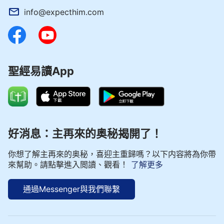
info@expecthim.com
架，為你作這個見證，願我的愛能滿足你的要求，願
我的愛更純潔，我今天能為你死，為你釘十字架，我
心裏感到安慰，感到踏實，這是因為我能為你釘十字
架，能够滿足你的心願，我能把我自己都獻給你，把
聖經易讀App
我自己的生命都獻給你，我心裏感到無比的欣慰。神
哪！你實在可愛，假如説以後你還讓我活着，我更願
意愛你，只要是活着，我就要愛你，我願意愛你更
深。我是因着不義、因着罪而得着你的審判、你的刑
罰、你的試煉，我更看見你的公義性情，這是我的福
好消息：主再來的奥秘揭開了！
氣，因我能更深地愛你，即使你不愛我，我也願意這
你想了解主再來的奥秘，喜迎主重歸嗎？以下内容將為你帶
樣愛你。我願意看見你的公義性情，因這使我更能活
來幫助。請點擊進入閲讀、觀看！
了解更多
出一個有意義的人生。我總覺得我現在活着更是有意
義的，因為我是因着你的緣故而上十字架，為你死是
通過Messenger與我們聯繫
有意義的，但我還不算滿足，因為我對你認識太少，
我知道我不能完全滿足你的心願，我還給你的太少，