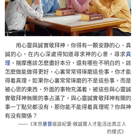
用心靈與誠實敬拜神，你得有一顆安静的心、真
誠的心，在内心深處得知道尋求神的心意，尋求
真
理
，揣摩應該怎麽盡好本分，還有哪些不明白的，該
怎麽做能做得更好，心裏常常得琢磨這些事，你才能
得着真理。如果你心裏常常琢磨的不是這些事，而是
被心思的東西、外面的事物充滿着，被這些與心靈誠
實敬拜神無關的事占滿了，與心靈誠實敬拜神有關的
事一丁點兒都没有，那你能不能得着真理呢？你與神
有没有關係？
——《末世
基督
座談紀要·做誠實人才能活出真正人
的樣式》