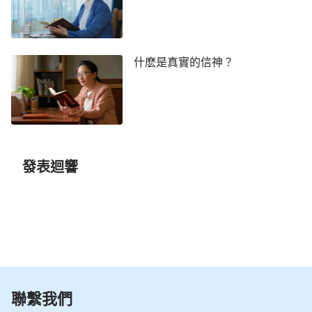
判為喜樂，即使你不要我，但我能從你的審判之中看
見你的聖潔、公義的性情。你審判我，讓别人能在你
的審判之中看見你的公義性情，我也就心滿意足了。
什麽是真實的信神？
只要能把你的性情發表出來，使你的公義性情讓所有
的受造之物都看見，而且藉着你的審判能够使我愛你
的心更純潔，能達到一個義人的形象，你這樣的審判
是美善的，因你的美意本是此。我知道我身上的悖逆
還很多，仍不配到你面前，我願更多地讓你審判，或
發表迴響
是環境惡劣或是大的患難，無論你怎麽作，對我來説
都是寶貴的，你的愛太深了，我願任你擺布，没有一
點怨言。」這是彼得經歷神作工的認識，也是彼得愛
神的見證。……彼得被成全之後，就是他快終年的時
候，他説：「神哪！假如我的壽數還能延續幾年的
話，我願達到更純潔地愛你，更深地愛你。」他釘十
字架的時候心裏還禱告：「神哪！現在是你的時候到
聯繫我們
了，就是你給我預備的時候到了，我得為你上十字