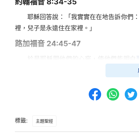
約翰福音 8:34-35
耶穌回答說：「我實實在在地告訴你們
裡，兒子是永遠住在家裡。」
路加福音 24:45-47
於是耶穌開他們的心竅，使他們能明白
害，第三日從死裡復活，並且人要奉他的名傳
啟示錄 14:6-7
我又看見另有一位天使飛在空中，有永
各方、各民。他大聲說：「應當敬畏神，將
標籤:
主題聖經
敬拜
那創造天、地、海和眾水泉源的。」
約翰福音 12:47-48