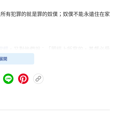
：所有犯罪的就是罪的奴僕；奴僕不能永遠住在家
聖經
，又對他們說：「照經上所寫的，基督必受
悔改、赦罪的道，從耶路撒冷起直傳到萬邦。」
展開
遠的
福音
要傳給住在地上的人，就是各國、各族、
榮耀歸給他！因他施行審判的時候已經到了。應當