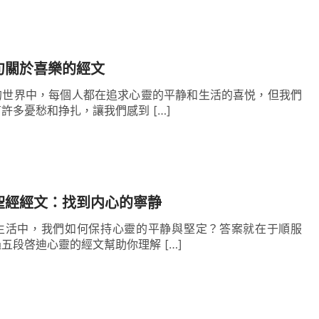
完成了救贖全人類的工作，只是作了人的贖罪祭，
句關於喜樂的經文
的權勢之下完全拯救出來，不僅需要耶穌作贖罪祭
的世界中，每個人都在追求心靈的平静和生活的喜悦，但我們
作將人被撒但敗壞的性情完全脫去。所以，在人的
許多憂愁和挣扎，讓我們感到 […]
入新的時代，開始了刑罰審判的工作，這工作將人
人將享受更高的
真理
，得著更大的祝福，真正活在
聖經經文：找到内心的寧静
，來揭露人的本質，解剖人的言語行為，這些言語
生活中，我們如何保持心靈的平静與堅定？答案就在于順服
分，人對神如何順服，對神如何忠心，人當如何活
五段啓迪心靈的經文幫助你理解 […]
這些言語都是針對人的本質，針對人的敗壞性情，
人本是撒但的化身、針對人本是神的敵勢力而言