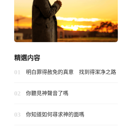
精選内容
明白罪得赦免的真意 找到得潔净之路
你聽見神聲音了嗎
你知道如何尋求神的面嗎