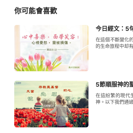
赦免了，你只要信他就永遠不屬罪了。
你可能會喜歡
耶穌來在人中間作了許多工作，但他只
今日經文：5
並未將人的敗壞性情都脫去。要將人從撒但
在這個不斷變化
來擔當人的罪，而且還得需要神作更大的工
的生命旅程中却有
罪得著了赦免之後，神又重返肉身帶領人進
類帶入了更高的境界。凡是順服在他權下的
了光中，得著了真理、道路、生命。
5節順服神的
末世基督是用諸多方面的真理來教訓人
在這紛繁的現代
中都包含着諸多方面的真理，例如：人的本
神。以下我們通過
出正常人性，神的智慧，神的性情，等等。
尤其那些揭露人如何棄絕神的言語更是針對