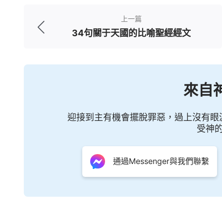
上一篇
若有人聽見我的話不遵守，我不審判他
34句關于天國的比喻聖經經文
我、不領受我話的人，有審判他的，就是我所
啟示錄2:11
來自
聖靈向眾
教會
所說的話，凡有耳的，就應
相關神話語：
迎接到主有機會擺脫罪惡，過上沒有眼
受神
恩典
時代傳的是悔改的福音，只要信就
一人信神全家蒙福，不談一次得救永遠得救
通過Messenger與我們聯繫
作的工作是救贖整個人類，凡信他的罪就得
屬罪了，你就從罪裏出來了，這就是得救了
抵擋的東西，這還得慢慢脱掉。得救不代表