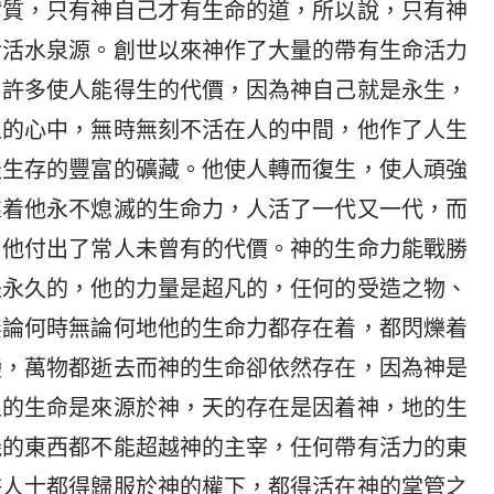
實質，只有神自己才有生命的道，所以說，只有神
命活水泉源。創世以來神作了大量的帶有生命活力
了許多使人能得生的代價，因為神自己就是永生，
人的心中，無時無刻不活在人的中間，他作了人生
天生存的豐富的礦藏。他使人轉而復生，使人頑強
靠着他永不熄滅的生命力，人活了一代又一代，而
，他付出了常人未曾有的代價。神的生命力能戰勝
是永久的，他的力量是超凡的，任何的受造之物、
無論何時無論何地他的生命力都存在着，都閃爍着
變，萬物都逝去而神的生命卻依然存在，因為神是
人的生命是來源於神，天的存在是因着神，地的生
機的東西都不能超越神的主宰，任何帶有活力的東
許人士都得歸服於神的權下，都得活在神的掌管之