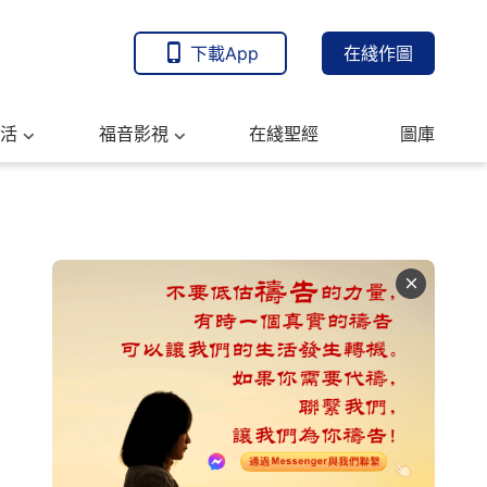
下載App
在綫作圖
活
福音影視
在綫聖經
圖庫