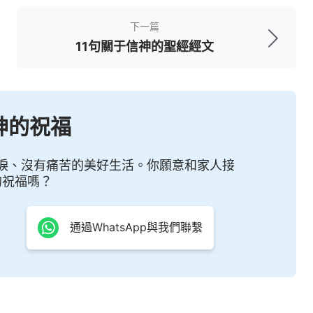
下一篇
。我來本不是要審判世界，乃是要拯救世界。棄絕
11句關于信神的聖經經文
講的道在末日要審判他。
神的祝福
當聽！得勝的，必不受第二次死的害。
淚、沒有痛苦的美好生活。你願意和家人接
的祝福嗎？
得救
，現在不談得救，只談征服與成全，誰也不説
，現在没人説這話，這是老掉牙的東西。耶穌當時
通過WhatsApp與我們聯繫
以赦免，你只要信他他就救贖你，你只要信他就不
，
因信稱義
了。不過在信的人身上還有那些悖逆、
人完全被耶穌得着了，乃是代表人不屬罪了，罪得