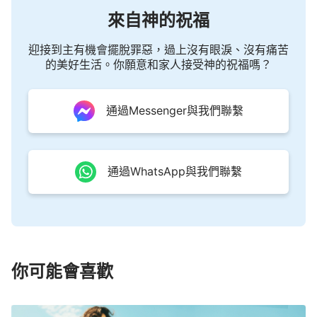
聖殿裏的人作的也不一樣，與
法利賽人
作的還不一
來自神的祝福
樣，跟整個以色列民作的都不一樣，人看了之後就不
敢定準了，「到底是不是出于神的呢？」耶穌并不守
迎接到主有機會擺脫罪惡，過上沒有眼淚、沒有痛苦
耶和華的律法，他來了教訓人所講的都是新的，與舊
的美好生活。你願意和家人接受神的祝福嗎？
約那些古聖先知説的都不一樣，就因為這些人就定不
準了，這都是人的難辦之處。没接受這步新的作工以
通過Messenger與我們聯繫
前，你們多數人所走的路都是在以往那些屬靈人的基
礎上實行進入，而今天我作的工作就大不相同了，所
以你們就定不準到底對不對了。我不管你以前所走的
通過WhatsApp與我們聯繫
路是什麽，也不管你以前吃誰的「飯」，或認誰為你
的「父」，我既然來了作新的工作來帶領人，凡是跟
隨我的都得按我説的來，不管你是哪一級的「豪門之
子」，你都得跟着我走，不許你按你以前的實行法再
實行，你的「乾爹」該退位了，你該到你的神面前尋
你可能會喜歡
求你該得的一份了！你的一切都在我的手裏，你不要
太迷信你的「乾爹」了，他不能將你完全掌握。今天