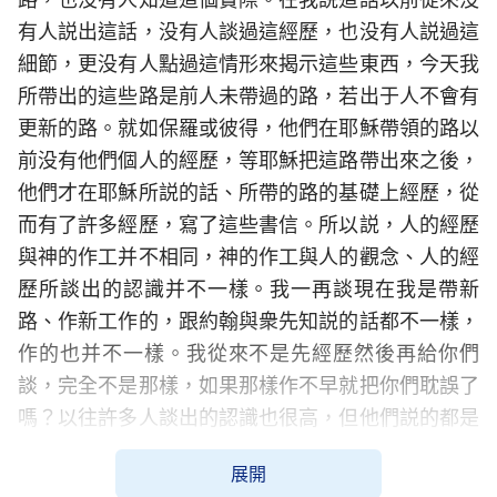
有人説出這話，没有人談過這經歷，也没有人説過這
細節，更没有人點過這情形來揭示這些東西，今天我
所帶出的這些路是前人未帶過的路，若出于人不會有
更新的路。就如保羅或彼得，他們在耶穌帶領的路以
前没有他們個人的經歷，等耶穌把這路帶出來之後，
他們才在耶穌所説的話、所帶的路的基礎上經歷，從
而有了許多經歷，寫了這些書信。所以説，人的經歷
與神的作工并不相同，神的作工與人的觀念、人的經
歷所談出的認識并不一樣。我一再談現在我是帶新
路、作新工作的，跟約翰與衆先知説的話都不一樣，
作的也并不一樣。我從來不是先經歷然後再給你們
談，完全不是那樣，如果那樣作不早就把你們耽誤了
嗎？以往許多人談出的認識也很高，但他們説的都是
在一些所謂屬靈人的基礎上才談出來的，不是領路
展開
的，是出于人的經歷，出于人的看見、人的認識，有