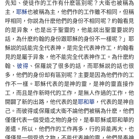
先知、使徒作的工作有什麽區别呢？大衛也被稱為
主，
耶穌
也被稱為主，他們作的工作雖不相同，但稱
呼相同，你説為什麽他們的身份不相同呢？約翰看見
的是异象，也是出于聖靈的，他能説出聖靈要説的
話，為什麽約翰的身份跟耶穌的身份不一樣呢？」耶
穌説的話能完全代表神，是完全代表神作工，約翰看
見的是屬于异象，他不能完全代表神作工。為什麽約
翰、
彼得
、保羅説了很多的話，而耶穌説的話也很
多，他們的身份却有區别呢？主要是因為他們作的工
作不一樣。耶穌代表的是神的靈，是神的靈直接作
工，而且是作新時代的工作，是無人作過的工作，他
開闢了新的出路，他代表的是
耶和華
，代表的是神自
己。而彼得或保羅或大衛不論他們被稱為什麽，他們
僅僅代表一個受造之物的身份，是奉耶穌或耶和華的
差遣。所以，他們作的工作再多，行的异能再大，也
僅僅是一個受造之物，不能代表神的靈，他們是奉神