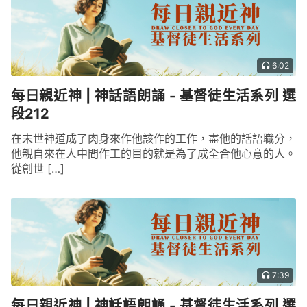
作的工作全是另立家業，今天所講的很明顯不是在以
前的基礎上，乃是重新起頭，你若説是人一手建立起
來的，那你就是瞎得不可救藥的人了！
6:02
——《話・卷一 神的顯現與作工・稱呼與身份的説
法》
每日親近神 | 神話語朗誦 - 基督徒生活系列 選
段212
在末世神道成了肉身來作他該作的工作，盡他的話語職分，
他親自來在人中間作工的目的就是為了成全合他心意的人。
從創世 […]
7:39
每日親近神 | 神話語朗誦 - 基督徒生活系列 選