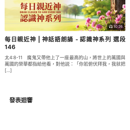
10:26
每日親近神 | 神話語朗誦 - 認識神系列 選段
146
太4:8-11 魔鬼又帶他上了一座最高的山，將世上的萬國與
萬國的榮華都指給他看，對他説：「你若俯伏拜我，我就把
[…]
發表迴響