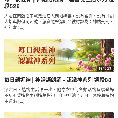
段526
人活在肉體之中就是活在人間地獄裏，没有審判、没有刑罰
人都與撒但同污穢，怎麽能聖潔呢？彼得認為：神的刑罰、
神的審 […]
13:23
每日親近神 | 神話語朗誦 - 認識神系列 選段88
第六日，造物主話語一出，他意念中的各類活物陸續登場
不知不覺造物主創造萬物的工作已持續了五日，緊接着造物
主迎來 […]