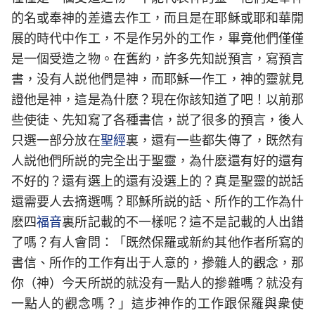
的名或奉神的差遣去作工，而且是在耶穌或耶和華開
展的時代中作工，不是作另外的工作，畢竟他們僅僅
是一個受造之物。在舊約，許多先知説預言，寫預言
書，没有人説他們是神，而耶穌一作工，神的靈就見
證他是神，這是為什麽？現在你該知道了吧！以前那
些使徒、先知寫了各種書信，説了很多的預言，後人
只選一部分放在
聖經
裏，還有一些都失傳了，既然有
人説他們所説的完全出于聖靈，為什麽還有好的還有
不好的？還有選上的還有没選上的？真是聖靈的説話
還需要人去摘選嗎？耶穌所説的話、所作的工作為什
麽四
福音
裏所記載的不一樣呢？這不是記載的人出錯
了嗎？有人會問：「既然保羅或新約其他作者所寫的
書信、所作的工作有出于人意的，摻雜人的觀念，那
你（神）今天所説的就没有一點人的摻雜嗎？就没有
一點人的觀念嗎？」這步神作的工作跟保羅與衆使