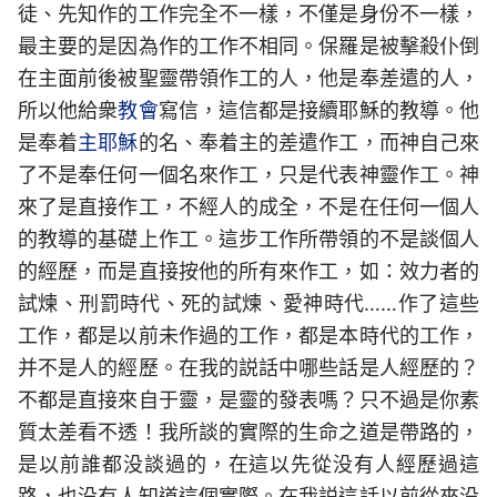
徒、先知作的工作完全不一樣，不僅是身份不一樣，
最主要的是因為作的工作不相同。保羅是被擊殺仆倒
在主面前後被聖靈帶領作工的人，他是奉差遣的人，
所以他給衆
教會
寫信，這信都是接續耶穌的教導。他
是奉着
主耶穌
的名、奉着主的差遣作工，而神自己來
了不是奉任何一個名來作工，只是代表神靈作工。神
來了是直接作工，不經人的成全，不是在任何一個人
的教導的基礎上作工。這步工作所帶領的不是談個人
的經歷，而是直接按他的所有來作工，如：效力者的
試煉、刑罰時代、死的試煉、愛神時代……作了這些
工作，都是以前未作過的工作，都是本時代的工作，
并不是人的經歷。在我的説話中哪些話是人經歷的？
不都是直接來自于靈，是靈的發表嗎？只不過是你素
質太差看不透！我所談的實際的生命之道是帶路的，
是以前誰都没談過的，在這以先從没有人經歷過這
路，也没有人知道這個實際。在我説這話以前從來没