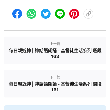
些是人的觀念，有的是人總結出來的經驗。現在我作
工的性質與他們完全不一樣，我没經歷過别人的帶
領，也没接受别人的成全，并且我所講的、所交通的
跟誰也不一樣，是從來没人説過的。今天無論你們誰
作工都是在我説出的話的基礎上，若没有這些説話、
作工，誰能經歷這些（效力者的試煉、刑罰時
上一篇
代……），誰能談出認識呢？難道這些你還看不透
每日親近神 | 神話語朗誦 - 基督徒生活系列 選段
嗎？無論哪步工作，在我這兒話一出來，你們就按我
163
的話開始交通，都是隨着我説的話作工的，并不是你
們哪個人想出來的路，走到今天你還看不透這麽簡單
明瞭的問題嗎？不是哪個人想出來的路，也不在哪個
下一篇
屬靈人的基礎上，而是另闢蹊徑，甚至耶穌説的許多
每日親近神 | 神話語朗誦 - 基督徒生活系列 選段
過時的話都廢了。我所説的話都是開天闢地的工作，
161
全是另立家業，作的工作、説的話都是新的，這不是
今天新的作工嗎？耶穌當時作工也是這樣，他作的與