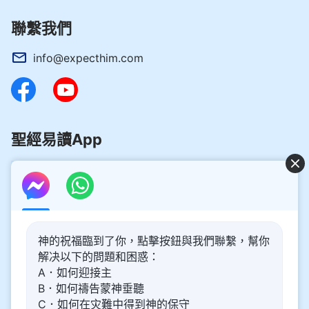
聯繫我們
info@expecthim.com
聖經易讀App
好消息：主再來的奥秘揭開了！
神的祝福臨到了你，點擊按鈕與我們聯繫，幫你
你想了解主再來的奥秘，喜迎主重歸嗎？以下内容將為你帶
解决以下的問題和困惑：
來幫助。請點擊進入閲讀、觀看！
了解更多
A．如何迎接主
B．如何禱告蒙神垂聽
通過Messenger與我們聯繫
C．如何在灾難中得到神的保守