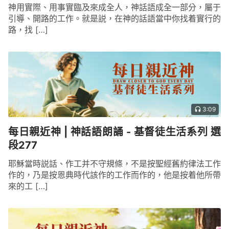
神用實際、用事實臨及來成全人，神話語成全一部分，屬于
引導、開路的工作。就是説，在神的話語當中你找着實行的
路，找 […]
3:09
每日親近神 | 神話語朗誦 - 基督徒生活系列 選
段277
耶穌當時説話、作工并不守規條，不是按聖經舊約律法工作
作的，乃是按恩典時代該作的工作而作的，他是按着他所帶
來的工 […]