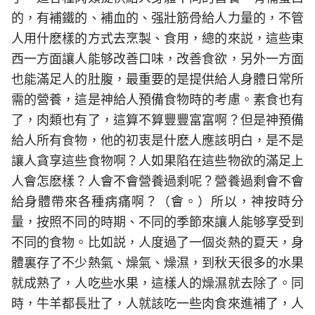
的，有補鐵的、補血的、强壯筋骨給人力量的，不管
人用什麽樣的方式去烹製、食用，總的來説，這些東
西一方面讓人能够改善口味，改善食欲，另外一方面
也能滿足人的肚腹，最重要的是提供給人身體日常所
需的營養，這是神給人預備食物時的考慮。素食也有
了，肉類也有了，這算不算豐豐富富啊？但是神預備
給人所有食物，他的初衷是什麽人應該明白，是不是
讓人貪享這些食物啊？人如果陷在這些物欲的滿足上
人會怎麽樣？人會不會營養過剩呢？營養過剩會不會
給身體帶來各種病痛啊？（會。）所以，神按時分
量，按照不同的時期、不同的季節來讓人能够享受到
不同的食物。比如説，人度過了一個炎熱的夏天，身
體裏存了不少熱氣、燥氣、燥濕，到秋天很多的水果
就成熟了，人吃些水果，這樣人的燥濕就去除了。同
時，牛羊都長壯了，人就該吃一些肉食來進補了，人