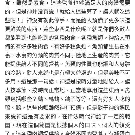
食，雖然是素食，這些營養也够滿足人的肉體需要
的，但是神并没有説「就給人這些算了，讓人就吃這
些吧！」神没有就此停手，而是給人預備了更多味道
更鮮美的東西，這些東西是什麽呢？就是你們多數人
都能看到也能吃到的各種肉食、各種魚類。神給人預
備的有好多種肉食，有好多種魚類。魚類都生長在水
裏，水裏的魚類的肉質不同于陸地上生産的肉質，它
能提供給人不同的營養，魚類的性質也能調和人身體
的冷熱，對人來説也是有極大益處的，但是美味不可
多用，還是那一句話，神還是按時分量地賜給人，讓
人按季節、按時間正常地、正當地享用這些東西。禽
類包括哪些？鷄、鵪鶉、鴿子等等，還有好多人吃的
鴨、鵝。這些肉類雖然神有預備，但是對于神的選民
來説神還是有要求的，在律法時代神給了一定的範
圍，現在這個範圍是根據個人的口味、個人的領受
了。這各種肉類提供給人身體不同的營養，有補蛋白