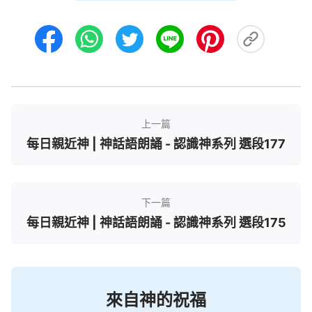
預備一些特别的現象或者是預備一些人去發現的，發
現之後人類就留傳下來了，然後好多人也都知道了。
這樣，神造這些植物就有了價值，有了意義。總之，
這些東西都是從神來的，是神給人創造生存環境的時
候為人預備好的，為人種植下來的，這些都是很有必
要的。神想的是不是比人想得周到啊？那你看到神所
作的這一切，能不能感受到神實際的那一面呢？神在
上一篇
隱秘中作事，在人還没有來到世界的時候，還没有接
每日親近神 | 神話語朗誦 - 認識神系列 選段177
觸到這個人類的時候，神就把這一切都造好了，一切
都為人着想，為人的生存着想，為人的生存考慮，讓
人在這樣一個神為人類預備的豐豐富富的物質世界中
下一篇
每日親近神 | 神話語朗誦 - 認識神系列 選段175
幸福地活着，衣食無憂，什麽都不缺。在這樣的一個
環境中，人類繼續繁衍生存。
——《話・卷二 關于認識神・獨一無二的神自己
八》
來自神的祝福