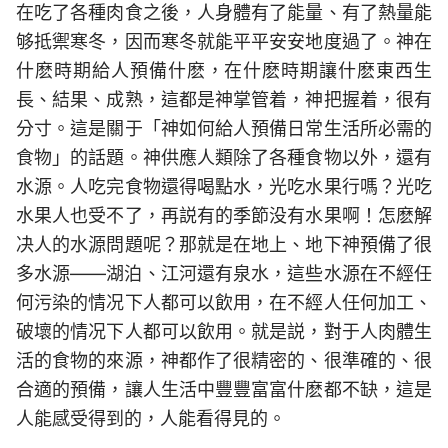
在吃了各種肉食之後，人身體有了能量、有了熱量能
够抵禦寒冬，因而寒冬就能平平安安地度過了。神在
什麽時期給人預備什麽，在什麽時期讓什麽東西生
長、結果、成熟，這都是神掌管着，神把握着，很有
分寸。這是關于「神如何給人預備日常生活所必需的
食物」的話題。神供應人類除了各種食物以外，還有
水源。人吃完食物還得喝點水，光吃水果行嗎？光吃
水果人也受不了，再説有的季節没有水果啊！怎麽解
决人的水源問題呢？那就是在地上、地下神預備了很
多水源——湖泊、江河還有泉水，這些水源在不經任
何污染的情况下人都可以飲用，在不經人任何加工、
破壞的情况下人都可以飲用。就是説，對于人肉體生
活的食物的來源，神都作了很精密的、很準確的、很
合適的預備，讓人生活中豐豐富富什麽都不缺，這是
人能感受得到的，人能看得見的。