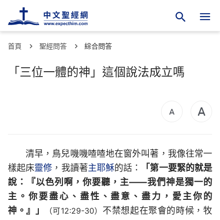
首頁
聖經問答
綜合問答
「三位一體的神」這個說法成立嗎
清早，鳥兒嘰嘰喳喳地在窗外叫著，我像往常一
樣起床
靈修
，我讀著
主耶穌
的話：
「第一要緊的就是
說：『以色列啊，你要聽，主——我們神是獨一的
主。你要盡心、盡性、盡意、盡力，愛主你的
神。』」
不禁想起在聚會的時候，牧
（可12:29-30）