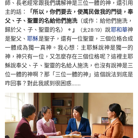
師、長老經常跟我們講解神是三位一體的神，還引用
主的話：
「所以，你們要去，使萬民做我的門徒，奉
父、子、聖靈的名給他們施洗
（或作：給他們施洗，
歸於父、子、聖靈的名）
。」
說
耶和華
神
（太28:19）
是聖父、
耶穌
是聖子，還有一位聖靈，三個位格合成
一體成為獨一真神。我心想：主耶穌說神是獨一的
神，神只有一位，又怎麼存在三個位格呢？這裡主耶
穌說奉父、子、聖靈的名給人施洗，也沒有說神是三
位一體的神啊？那「三位一體的神」這個說法到底是
咋回事？對此我感到很困惑……