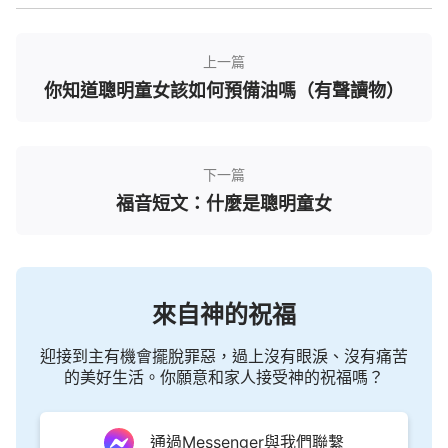
割神，是謬理。神只有一位，只有一個位格，神的實
質就是靈，根本不存在『三位一體的神』的說法。在
上一篇
律法時代，耶和華神沒有告訴以色列民神是『三位一
你知道聰明童女該如何預備油嗎（有聲讀物）
體的神』，
摩西
、以賽亞、但以理等這些先知與被神
使用的人，他們沒有說過神是由聖父、聖子、聖靈組
成的神；到了
恩典
時代，主耶穌從來沒有說過神是
下一篇
『三位一體的神』，那些門徒、使徒到各地傳道、作
福音短文：什麼是聰明童女
工時，也沒有見證說神是『三位一體的神』。經上
說：『耶和華必作全地的王。那日耶和華必為獨一無
二的，他的名也是獨一無二的。』
主耶穌
（亞14:9）
來自神的祝福
說：
『第一要緊的就是說：「以色列啊，你要聽，主
——我們神是獨一的主。」』
神就是獨一
（可12:29）
迎接到主有機會擺脫罪惡，過上沒有眼淚、沒有痛苦
無二的神，耶和華神是靈，主耶穌是神的靈道成的肉
的美好生活。你願意和家人接受神的祝福嗎？
身，就是神自己，實質也是靈，聖靈還是靈，就是獨
一真神，根本沒有位格之分。如果按照宗教界的說
通過Messenger與我們聯繫