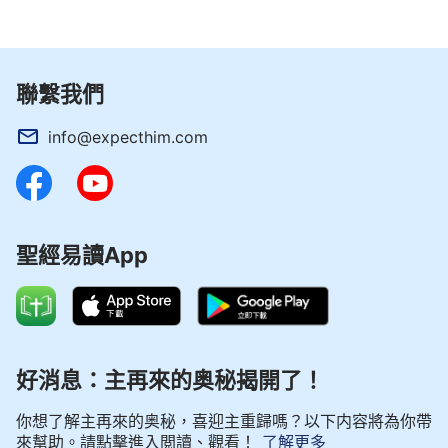
『人看見了我，就是看見了父』
，又說
『我在父裡
面，父在我裡面』
，也就是說父就是子，子就是父，
父與子原為一，本是一位靈，主耶穌說這話的意思是
聯繫我們
在明確告訴我們，他與父原為一，是一位神，並不是
神原本有父與子的說法。因著神道成肉身才有了
info@expecthim.com
『父』與『子』的說法，而且這一說法也只適用於主
耶穌道成肉身作工的那幾年，主耶穌走後，就再也沒
有『父與子』的說法了。」
聖經易讀App
我越聽越明白了，激動地說：「主耶穌來了才有
了『父』與『子』的說法，原來神說
『這是我的愛
子，我所喜悅的』
，神是站在靈的角度來見證他所道
成的肉身啊！而主耶穌說的『我在父裡面，父在我裡
好消息：主再來的奥秘揭開了！
面』『我與父原為一』是指主耶穌與耶和華神原為
一，都是一位靈，神是獨一真神。感謝主！我現在可
你想了解主再來的奥秘，喜迎主重歸嗎？以下内容將為你帶
以確定：『三位一體的神』這一說法確實是人的觀念
來幫助。請點擊進入閲讀、觀看！
了解更多