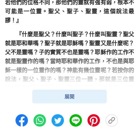
若他們的位格不同，那他們的靈就有強有弱，根本不
可能是一位靈。聖父、聖子、聖靈，這個說法最
謬！』
『什麼是聖父？什麼叫聖子？什麼叫聖靈？聖父
就是耶和華嗎？聖子就是耶穌嗎？聖靈又是什麼呢？
父不是靈嗎？子的實質不也是靈嗎？耶穌作的工作不
就是聖靈作的嗎？當時耶和華作的工作，不也是與耶
穌一樣的一位靈作的嗎？神能有幾位靈呢？若按你的
說法，聖父、聖子、聖靈三位一體，那就是三位靈
了，三位靈就是三位神，那就不是獨一真神了，這樣
展開
的神還能是神原有的實質嗎？你承認神只有一位，他
怎麼還會有子，還會有作父的呢？這不都是你的觀念
嗎？』
」
（《三位一體的神存在嗎？》）
張默接著交通道：「這幾段話告訴我們，說把
『聖父、聖子、聖靈』組成『三位一體的神』是在分