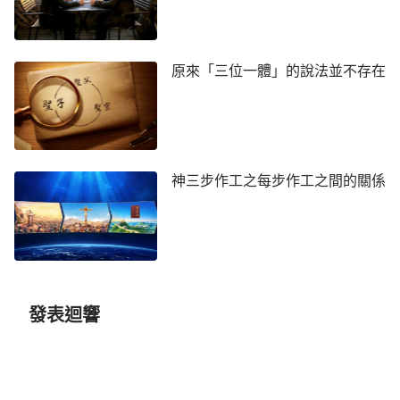
張默耐心地給我解答：「是這樣的，自從主耶穌
道成肉身
來在地上作工後，才有了『父』與『子』的
說法。你剛才提到主耶穌受浸後，天上有聲音說：
原來「三位一體」的說法並不存在
『這是我的愛子，我所喜悅的。』
這是神親自給自己
作見證，神是站在靈的角度上見證自己所道成的肉
身，因當時的人根本不認識道成肉身的主耶穌是
基
督
，需要有聖靈的見證。我們再來看腓力與主耶穌的
神三步作工之每步作工之間的關係
對話：「腓力對他說：『求主將父顯給我們看，我們
就知足了。』耶穌對他說：
『腓力，我與你們同在這
樣長久，你還不認識我嗎？人看見了我，就是看見了
父；你怎麼說「將父顯給我們看」呢？我在父裡面，
父在我裡面，你不信嗎？我對你們所說的話，不是憑
著自己說的，乃是住在我裡面的父作他自己的
發表迴響
事。』
」
腓力不認識神，認為主耶穌是
（約14:8-10）
子，天上還有一位父神，所以，他對主耶穌說『求主
將父顯給我們看』，主耶穌就糾正了腓力的錯誤，說