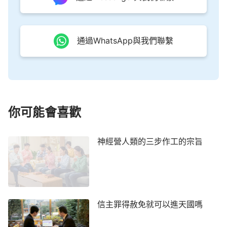
法，神分為三個位格，那神就有很多位了，那就不是
獨一真神了。所以，『三位一體的神』的說法，沒有
聖經
根據，更不符合神的話，是錯誤的，完全是出於
通過WhatsApp與我們聯繫
人的觀念想像。」
我聽了書上的話與張姊妹的交通，覺得有道理，
可心裡還是有些疑慮，就說：「張姊妹，你剛才說
『三位一體的神』這個說法沒有神的話作根據，可我
你可能會喜歡
還是不明白，牧師長老在給我們講解『三位一體』的
時候也引用神的話呀，他們說：
聖經
上記載主耶穌受
神經營人類的三步作工的宗旨
完浸的時候，從天上有聲音說：
『這是我的愛子，我
所喜悅的。』
還有主耶穌常常稱天上的神為『父』，
又說『我在父裡面，父在我裡面』
『我與父原為
一』
，這些經文中都有父、子的說法，這又是怎麼回
信主罪得赦免就可以進天國嗎
事呢？」