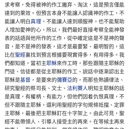
求考察，免得被神的作工撇弃、淘汰，這是預言僅能
達到的果效。但預言本身不能讓人認識神的作工，不
能讓人明白
真理
，不能讓人達到順服神，也不能幫助
人增加愛神的心，所以，我們最好直接考察全能神發
表的話語與他所作的工作，從中確定這是不是神的聲
音，是不是神的發表，這才是最要緊、最明智的，這
比在
聖經
裏找到預言根據要現實得多，有用得多。我
們都知道，當初主
耶穌
來作工時，那些跟隨主耶穌的
門徒、信徒都是從主耶穌的作工、説話中逐漸認出主
耶穌是
基督
，是要來的
彌賽亞
的，而那些熟讀律法、
研究聖經的祭司長、文士、
法利賽人
明知主耶穌的話
是真理，有權柄、有能力，但他們因着仇恨真理，不
但不跟隨主耶穌，還利用聖經的字句規條抵擋、定罪
主耶穌，最後把主耶穌釘在十字架上。由此可見，聖
經不能帶領人、引導人接受主的再來。在等候主再來