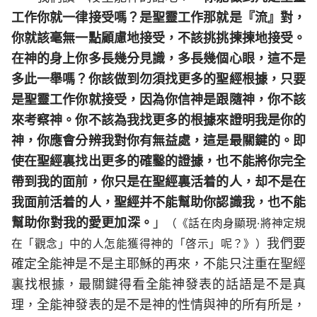
工作你就一律接受嗎？是聖靈工作那就是『流』對，
你就該毫無一點顧慮地接受，不該挑挑揀揀地接受。
在神的身上你多長幾分見識，多長幾個心眼，這不是
多此一舉嗎？你該做到勿須找更多的聖經根據，只要
是聖靈工作你就接受，因為你信神是跟隨神，你不該
來考察神。你不該為我找更多的根據來證明我是你的
神，你應會分辨我對你有無益處，這是最關鍵的。即
使在聖經裏找出更多的確鑿的證據，也不能將你完全
帶到我的面前，你只是在聖經裏活着的人，却不是在
我面前活着的人，聖經并不能幫助你認識我，也不能
幫助你對我的愛更加深。
」
（《話在肉身顯現·將神定規
我們要
在「觀念」中的人怎能獲得神的「啓示」呢？》）
確定全能神是不是主耶穌的再來，不能只注重在聖經
裏找根據，最關鍵得看全能神發表的話語是不是真
理，全能神發表的是不是神的性情與神的所有所是，