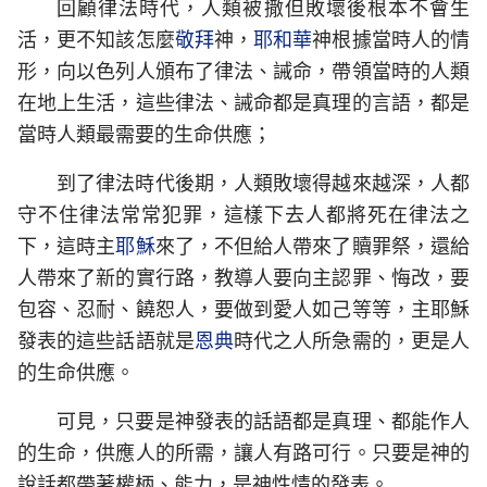
回顧律法時代，人類被撒但敗壞後根本不會生
活，更不知該怎麼
敬拜
神，
耶和華
神根據當時人的情
形，向以色列人頒布了律法、誡命，帶領當時的人類
在地上生活，這些律法、誡命都是真理的言語，都是
當時人類最需要的生命供應；
到了律法時代後期，人類敗壞得越來越深，人都
守不住律法常常犯罪，這樣下去人都將死在律法之
下，這時主
耶穌
來了，不但給人帶來了贖罪祭，還給
人帶來了新的實行路，教導人要向主認罪、悔改，要
包容、忍耐、饒恕人，要做到愛人如己等等，主耶穌
發表的這些話語就是
恩典
時代之人所急需的，更是人
的生命供應。
可見，只要是神發表的話語都是真理、都能作人
的生命，供應人的所需，讓人有路可行。只要是神的
說話都帶著權柄、能力，是神性情的發表。