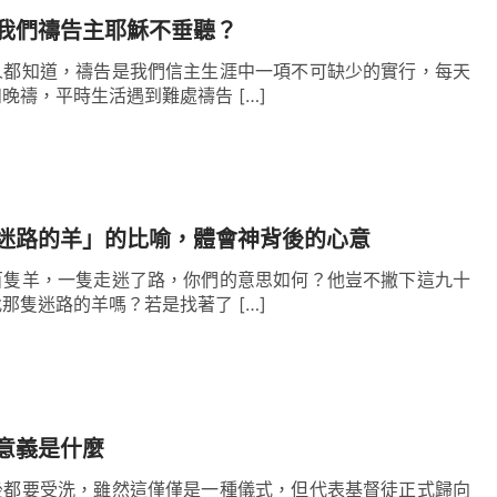
我們禱告主耶穌不垂聽？
人都知道，禱告是我們信主生涯中一項不可缺少的實行，每天
晚禱，平時生活遇到難處禱告 […]
迷路的羊」的比喻，體會神背後的心意
百隻羊，一隻走迷了路，你們的意思如何？他豈不撇下這九十
那隻迷路的羊嗎？若是找著了 […]
意義是什麼
後都要受洗，雖然這僅僅是一種儀式，但代表基督徒正式歸向