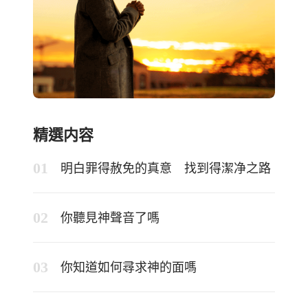
精選内容
明白罪得赦免的真意 找到得潔净之路
你聽見神聲音了嗎
你知道如何尋求神的面嗎