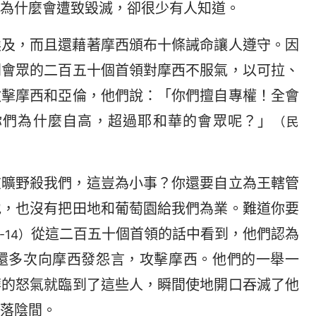
為什麼會遭致毀滅，卻很少有人知道。
埃及，而且還藉著摩西頒布十條誡命讓人遵守。因
列會眾的二百五十個首領對摩西不服氣，以可拉、
攻擊摩西和亞倫，他們說：「你們擅自專權！全會
你們為什麼自高，超過耶和華的會眾呢？」
（民
在曠野殺我們，這豈為小事？你還要自立為王轄管
地，也沒有把田地和葡萄園給我們為業。難道你要
從這二百五十個首領的話中看到，他們認為
-14）
還多次向摩西發怨言，攻擊摩西。他們的一舉一
華的怒氣就臨到了這些人，瞬間使地開口吞滅了他
落陰間。