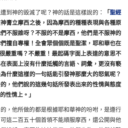
就遭到神的毀滅了呢？神的話是這樣說的：
「
聖經
在神膏立摩西之後，因為摩西的種種表現與各種原
他們不服誰呀？不服的不是摩西，他們是不服神的
你們擅自專權！全會眾個個既是聖潔，耶和華也在
看很嚴重嗎？不嚴重！最起碼字面上表達的意思不
為在表面上沒有什麼抵觸的言語、詞彙，更沒有褻
是為什麼這樣的一句話能引發神那麼大的怒氣呢？
去的，他們說的這幾句話所發表出來的性情與態度
的性情上。」
用的，他所做的都是根據耶和華神的吩咐，是遵行
。可這二百五十個首領不能順服摩西，還公開與他