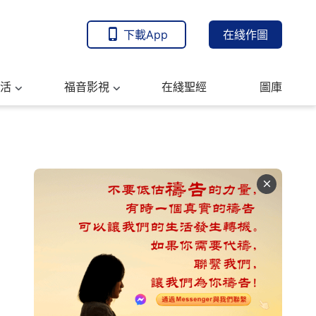
下載App
在綫作圖
活
福音影視
在綫聖經
圖庫