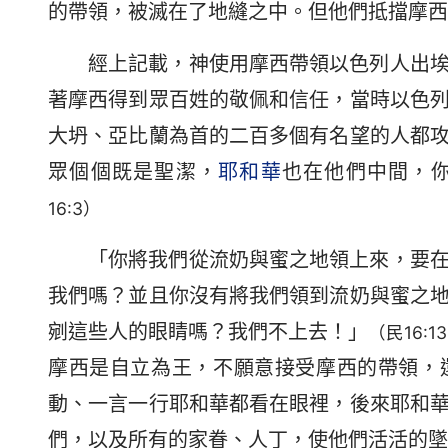
的帶領，被滅在了地縫之中。但他們抵擋摩西
經上記載，神使用摩西帶領以色列人出
著摩西得到眾百姓的敬佩和信任，當時以色
大坍、亞比蘭為首的二百多個有名望的人都
眾個個既是聖潔，
耶和華
也在他們中間，
16:3）
「你將我們從流奶與蜜之地領上來，要
我們嗎？並且你沒有將我們領到流奶與蜜之
剜這些人的眼睛嗎？我們不上去！」
（民16:13
摩西是自立為王，不願意接受摩西的帶領，
動、一言一行耶和華都看在眼裡，後來耶和
們，以及所有的家眷、人丁，使他們活活的墜