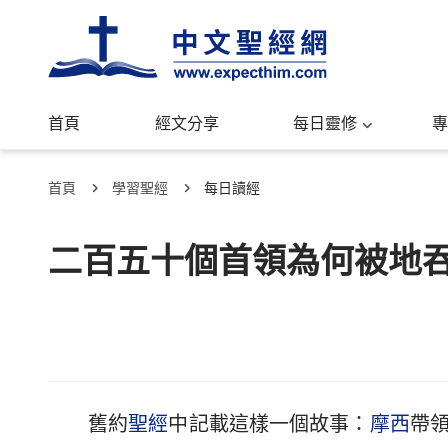
首頁
經文分享
每日靈修
專
首頁
學習聖經
每日讀經
二百五十個首領為何被地
舊約
聖經
中記載這樣一個故事：
摩西
帶