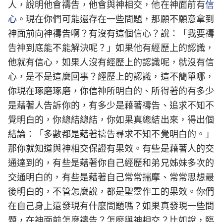
人，說明他會禱告，他會與神相交，他在神面前有
信
心
。現在你們可能還存在一些問題，那願不願意拿到
神面前向神禱告啊？有沒有這個信心？說：「我要禱
告神到底能不能解決呢？」如果他有經歷上的認識，
他就有信心，如果人沒有經歷上的認識呢，就沒有信
心，是不是這麼回事？經歷上的認識，這不簡單哪，
你現在琢磨琢磨，你信神所明白的、所得著的有多少
是藉著人告訴你的，有多少是藉著禱告、追求不知不
覺明白的，你總結總結，你如果真總結出來，得出個
結論：「多數都是藉著禱告尋求不知不覺明白的。」
那你就知道與神相交保證有果效。有些是藉著人的交
通達到的，有些是藉著你自己經歷和弟兄姊妹多次的
交通明白的，有些是藉著自己常常揣摩、常常思想最
後明白的，不管怎麼說，都是聖靈作工的果效。你們
在自己身上還發現有什麼問題嗎？如果真發現一些問
題，在神面前怎麼禱告？怎麼與神相交？比如說，臨