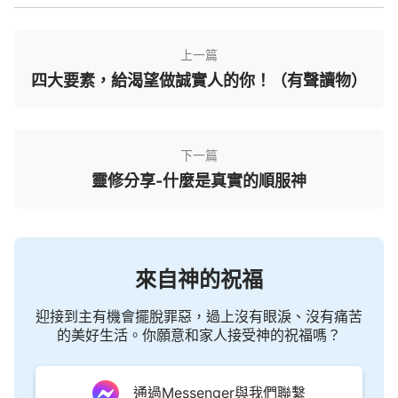
楚了吧。
所以與神相交不是簡單事啊，與神相交就得涉及
上一篇
到這些實際問題。你對這些現實生命必須進入的問
四大要素，給渴望做誠實人的你！（有聲讀物）
題、實際存在的問題，你如果不拿到神面前禱告、與
神相交，那你就不是真實與神相交的人。真實地與神
相交不能迴避現實問題，你現實臨到的無論什麼樣的
下一篇
難處，都得拿到神面前禱告，無論神對你有什麼要
靈修分享-什麼是真實的順服神
求、臨到什麼事該怎麼實行順服神、你存在哪些問
題，這些都得拿到神面前禱告，與神相交，並且能背
叛肉體滿足神，你與神的相交能達到這樣的果效，那
才是真實順服神作工的人，才是真實信神的人。生命
來自神的祝福
經歷就是這樣進入的，你沒有這樣的實行、沒有這樣
迎接到主有機會擺脫罪惡，過上沒有眼淚、沒有痛苦
的經歷，說明你不是順服神作工的人。順服神的功課
的美好生活。你願意和家人接受神的祝福嗎？
最難學啊，在順服神的經歷當中，我們看見了自己的
悖逆多大，看見了自己的本性實質到底是什麼，如果
通過Messenger與我們聯繫