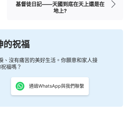
內容我更不知道，我不禁又開始擔心起來：萬一哪
基督徒日記——天國到底在天上還是在
地上?
啞口無言，那會多尷尬啊！聚會多了反而不如之前
我，不知道該怎麼辦才好。
神的祝福
到一部
基督
徒的見證視頻
《心靈的釋放》
。視頻中
淚、沒有痛苦的美好生活。你願意和家人接
姊妹們的高看、誇獎，自己得不到別人讚賞時，她
的祝福嗎？
當我看到主人公為了在聚會中能夠交通出更多的亮
到姊妹的表現跟我的經歷很像。當看到主人公打電
通過WhatsApp與我們聯繫
比較好時，你會不會有別的想法啊？」另一頭的姊
開心啊。」姊妹的回答讓我很受觸動，當看到其他
己的生命有幫助，反而因自己的交通不如別人而感
這讓我越來越想往下看，想知道姊妹後面是怎麼經