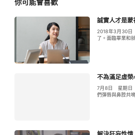
你可能會喜歡
歷的。
誠實人才是蒙
2018年3月3
了。面臨畢業和就
不為滿足虛榮
7月8日 星期日
們彈唇與鼻腔共鳴