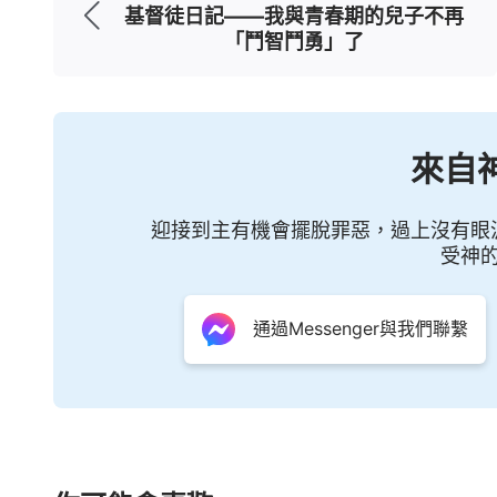
交通的內容我沒什麼印象，弟兄姊妹分享的
基督徒日記——我與青春期的兒子不再
「鬥智鬥勇」了
天姊妹問我最近一段時間都收穫什麼了，我
收穫多，這讓姊妹們怎麼看我啊！窮途末路的
窮途末路 神的話語引領
來自
一天晚上，下班後回到家，我無意中看
迎接到主有機會擺脫罪惡，過上沒有眼
主人公看到其他姊妹生命長進快並得到弟兄
受神
便心生嫉妒，並在聚會中與姊妹比試高低，
光，絞盡腦汁地看神的話、記筆記時，我感
通過Messenger與我們聯繫
話問另一個姊妹：「當聽到別的姊妹交通得
妹說：「不會啊，這樣我還得的更多，我很
姊妹交通有亮光時，我從來沒想過是否對自
到失落，我和視頻中姊妹的情形如此相似，