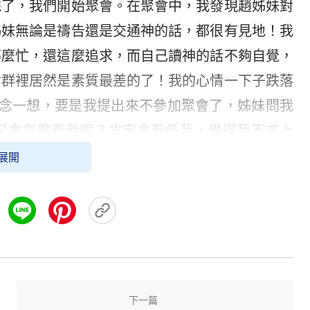
完了，我們開始聚會。在聚會中，我發現趙姊妹對
姊妹無論是禱告還是交通神的話，都很有見地！我
那麼忙，還這麼追求，而自己讀神的話不夠自覺，
會群裡居然是素質最差的了！我的心情一下子跌落
轉念一想，要是我提出來不參加聚會了，姊妹問我
又會怎麼看我呢？肯定會看低我，覺得我不求上
展開
被趙姊妹先交通了，我心裡更不是滋味了。之後為
神地揣摩神的話語，只要有點認識就趕緊記下來，
弟兄姊妹交通什麼我壓根就沒聽進去。該輪到我交
，當看到自己又能交通出亮光時，我緊繃的弦終於
不是最差的了。可這樣實行一兩週後，我發現聚會
下一篇