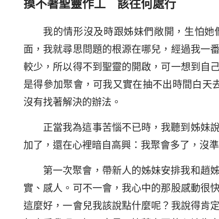
摸不著聖靈作工 該往何處行
我的情形沒及時跟姊妹們敞開，生怕她
面，我就尋思問題的根源在哪兒，經過我一
較少，所以得不到聖靈的開啟，可一想到自
是得參加聚會，可我又實在抽不出時間白天
沒有找著解決的辦法。
正當我為這事苦惱不已時，我聽到姊妹
加了，還在心裡暗自高興：我聚會多了，沒準
第一次聚會，帶新人的姊妹安排我和趙
實、感人。可不一會，我心中的那股感動很
這麼好，一會兒我該說點什麼呢？我說得肯