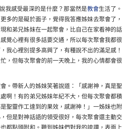
要說我感受最深的是什麼？那當然是
教會
生活了。
，更多的是礙於面子，覺得我答應姊妹去聚會了，
發現和弟兄姊妹在一起聚會，比自己在家看神的話
，感覺心裡有很多話要交通，所以每次聚會我都很
可，我心裡別提多高興了，有種說不出的滿足感！
很忙，但每次聚會的前一天晚上，我的心情都會很
體會。帶新人的姊妹笑著說道：「感謝神，真是聖
益處啊！有的弟兄姊妹年紀不大，但每次聚會都積
都是聖靈作工達到的果效，感謝神！」一姊妹也附
小，但是對神話語的領受很好，每次聚會還主動交
妹也都點頭附和。聽到姊妹們對我的誇讚，表面上