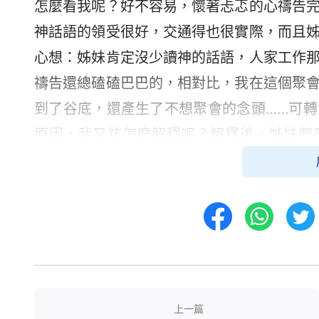
怎麼看我呢？好不容易，懷著忐忑的心禱告
神話語的領受很好，交通得也很實際，而且
心想：姊妹肯定沒少讀神的話語，人家工作
禱告還總磕磕巴巴的，相對比，我在這個聚
到了谷底，還產生了不想聚會的念頭……可
原因，我又該怎麼解釋呢？解釋後，姊妹們
進！算了，還是硬著頭皮繼續聚吧！
有一次聚會，本來我打算好交通的內容
了交通比別人好，每次聚會，我都會聚精會
生怕流失掉到我交通時就忘記了，至於別的
通了，我就按著筆記上的內容一一交通出來
鬆了一點：終於能多交通出一點了，現在我
上一篇