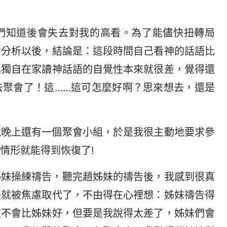
們知道後會失去對我的高看。為了能儘快扭轉局
番分析以後，結論是：這段時間自己看神的話語比
己獨自在家讀神話語的自覺性本來就很差，覺得還
去聚會了！這……這可怎麼好啊？思來想去，還是
說晚上還有一個聚會小組，於是我很主動地要求參
情形就能得到恢復了!
姊妹操練禱告，聽完趙姊妹的禱告後，我感到很真
快就被焦慮取代了，不由得在心裡想：姊妹禱告得
定不會比姊妹好，但要是我說得太差了，姊妹們會