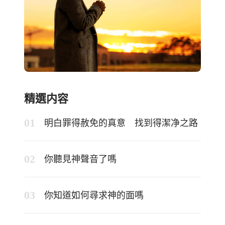
精選内容
明白罪得赦免的真意 找到得潔净之路
你聽見神聲音了嗎
你知道如何尋求神的面嗎