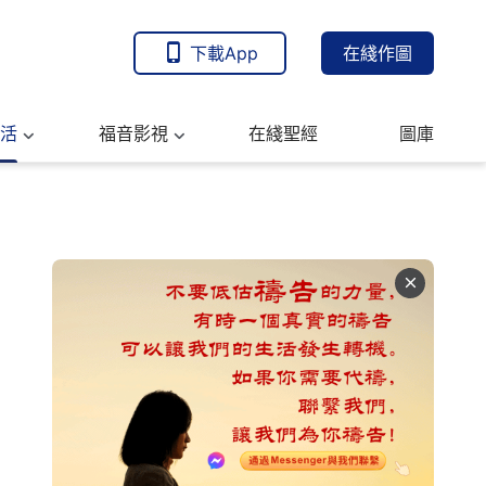
下載App
在綫作圖
活
福音影視
在綫聖經
圖庫