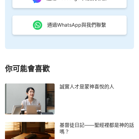
只能帶來痛苦，這就是魔鬼，是撒但的樣式。」媽媽
語重心長地跟我說：「寶愛，你知道神為什麼喜歡誠
實人，厭憎詭詐人嗎？」我搖搖頭。媽媽說：「因為
通過WhatsApp與我們聯繫
誠實人不管臨到什麼事不會說謊話騙人，他值得別人
信賴，和誠實人在一起心裡踏實輕鬆。而詭詐人是憑
撒但的敗壞性情活著，總是撒謊欺騙人，不是光明正
大地做人，不值得別人信賴，人不喜歡，神更不喜歡
了。我們出去玩是可以的，但不能忘了上課的時間，
你可能會喜歡
老師問的時候還撒謊欺騙老師，這就不對了，這就是
違背神的心意撒謊騙人。我們是信神的孩子，應該做
誠實人才是蒙神喜悅的人
一個是就說是，不是就說不是的誠實人。你知道嗎？
神在暗中鑒察著我們，我們能欺騙人，但是欺騙不了
神，你心裡覺得難過，這就是神的責備，神不喜歡我
們說謊，我們不能讓神傷心失望呀，你說是不是？」
基督徒日記——聖經裡都是神的話
聽了媽媽的話，我感到臉上滾燙滾燙的，覺得自己做
嗎？