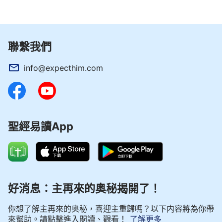
這本身就不容易。聽了老師的一番話，我可高興了。
晚上回到家，媽媽跟我說：「老師打來電話把你今天
承認錯誤的事情跟我說了。」聽到老師給媽媽打電話
聯繫我們
了，我心裡很緊張，心想：是不是我還有些地方沒做
好？媽媽看到我的樣子笑著說：「老師誇獎你了，說
info@expecthim.com
你是個誠實的孩子，能主動找老師承認錯誤，還讓媽
媽表揚你。」聽媽媽說完，我的心這才放下，同時心
裡滿滿的都是快樂，我更加渴望做誠實人。
聖經易讀App
一天舞蹈課下課後，我滿頭大汗地跑下樓，心
想：趕緊回家喝杯冰水，實在太熱了。咦，在樓梯拐
角處閃閃發光的是什麼？我撿起來一看是一枚五百元
的硬幣。哇，正好能買一杯沙冰，我舔舔嘴唇，想到
好消息：主再來的奥秘揭開了！
沙冰的甜爽，忍不住嚥了一下口水。正在這時，我看
到一個姐姐向我這邊走過來，邊走邊低頭找著什麼，
你想了解主再來的奥秘，喜迎主重歸嗎？以下内容將為你帶
我的心怦怦直跳，這錢一定是姐姐丟的，我要不要把
來幫助。請點擊進入閲讀、觀看！
了解更多