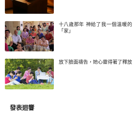
了一件虧心事，我問媽媽：「可什麼是詭詐人呢？我
不明白。」媽媽告訴我說：「詭詐人就是心裡藏著壞
心眼，做了壞事不讓人知道，還裝好人，欺騙善良相
十八歲那年 神給了我一個溫暖的
信他的人。」我說：「噢，原來詭詐人有壞心眼，做
「家」
錯了事還裝好人，這樣的人太可怕了，我不要做那樣
的人。」媽媽說：「你不要做那樣的人，那你就得跟
神禱告悔改，從今以後不再說謊了，做一個誠實
放下臉面禱告，她心靈得著了釋放
人。」
晚上我就跟神禱告認錯：「神哪，我今天因著貪
玩耽誤上課了，還跟老師說了謊話，我知道神不喜歡
說謊話的孩子，求神原諒。我以後不再那樣做了，我
願聽神的話，做個誠實的孩子。」
發表迴響
第二天，想著昨晚跟神的禱告，我鼓起勇氣主動
跟老師道歉承認錯誤。讓我沒想到的是，老師不但沒
有批評我，還表揚我，說我能承認錯誤，說出實話，