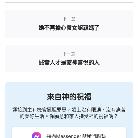
做一個神喜歡的誠實人。於是，我就把事情的經過告
訴給了媽媽。
上一篇
回家後，媽媽給我讀了一段生命進入的交通講
她不再擔心養女認親媽了
道：「神為什麼喜歡誠實人呢？誠實人最主要是值得
信賴。第一，誠實人能與人和睦相處，能做人的知心
朋友，他不欺騙你，他說真話，你跟這樣的人處事心
下一篇
裡亮堂、釋放、踏實；第二，誠實人值得信賴，有信
誠實人才是蒙神喜悅的人
用，你託他辦事，或他幫你忙，能讓你信得過，所以
跟誠實人處事，結論是輕鬆、坦然、舒暢、踏實，有
安慰、有享受。只有做誠實人才能做人的知心朋友，
來自神的祝福
才能讓人信賴，所以誠實人才是真正人的樣式。詭詐
人不是真正人的樣式，因為詭詐人給人帶來的是欺
迎接到主有機會擺脫罪惡，過上沒有眼淚、沒有痛苦
騙、是傷害、是痛苦、是不信任、是厭煩，沒法相
的美好生活。你願意和家人接受神的祝福嗎？
處，讓人恨惡，讓人遠離，讓人棄絕，所以這樣的人
不是真正人的樣式，在人群中他不能給人帶來益處，
通過Messenger與我們聯繫