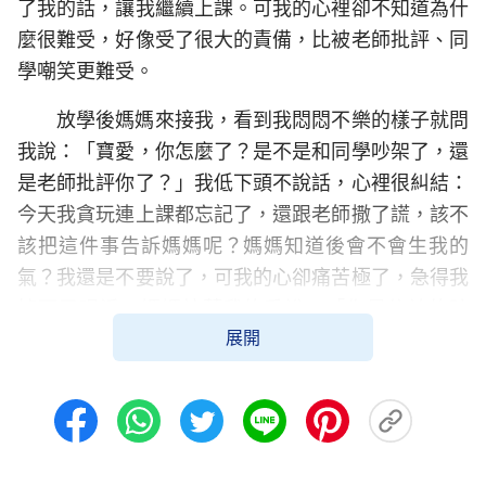
了我的話，讓我繼續上課。可我的心裡卻不知道為什
麼很難受，好像受了很大的責備，比被老師批評、同
學嘲笑更難受。
放學後媽媽來接我，看到我悶悶不樂的樣子就問
我說：「寶愛，你怎麼了？是不是和同學吵架了，還
是老師批評你了？」我低下頭不說話，心裡很糾結：
今天我貪玩連上課都忘記了，還跟老師撒了謊，該不
該把這件事告訴媽媽呢？媽媽知道後會不會生我的
氣？我還是不要說了，可我的心卻痛苦極了，急得我
掉下了眼淚。媽媽拉著我的手說：「你是信神的孩
展開
子，應該單純敞開，遇到什麼難處說出來媽媽才能幫
助你呀！」聽媽媽說到神，我突然想起了神的話：
「
誠實就是做事、說話不摻水分，不欺騙神，不欺騙
人。
」我終於知道我為什麼心裡難過了，因為我沒聽
神的話，我撒謊了，沒有做誠實人，我得向神悔改，