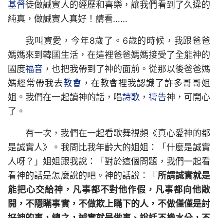
基督
徒做誠實人的經歷和喜樂，讓我們看到了久違的
純真，做誠實人真好！請看……
我叫寶愛，今年8歲了。6歲的時候，我跟爸爸
媽媽來到韓國生活，在這裡爸爸媽媽接受了全能神的
國度
福音
，也把我帶到了神的面前。從那以後爸爸媽
媽經常帶我去
教會
，在教會裡我認識了許多哥哥姐
姐。我們在一起讀神的話，唱
詩歌
，
禱告
神，可開心
了。
有一次，我們在一起看歌舞視頻《真心愛神的都
是誠實人》。我問比我年齡大的姐姐：「什麼是誠實
人呀？」姐姐跟我說：「對於這個問題，我們一起看
看神的話是怎麼說的吧。神的話說：『
所謂誠實就是
能把心交給神，凡事都不對他作假，凡事都向他敞
開，不隱瞞事實，不做欺上瞞下的人，不做僅僅是討
好神的事，總之，誠實就是做事、說話不摻水分，不