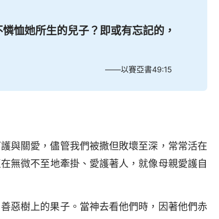
不憐恤她所生的兒子？即或有忘記的，
——以賽亞書49:15
呵護與關愛，儘管我們被撒但敗壞至深，常常活在
直在無微不至地牽掛、愛護著人，就像母親愛護自
了善惡樹上的果子。當神去看他們時，因著他們赤