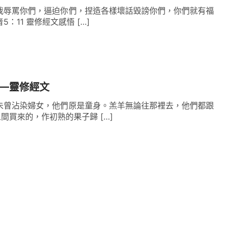
我辱罵你們，逼迫你們，捏造各樣壞話毀謗你們，你們就有福
5：11 靈修經文感悟 […]
——靈修經文
未曾沾染婦女，他們原是童身。羔羊無論往那裡去，他們都跟
間買來的，作初熟的果子歸 […]