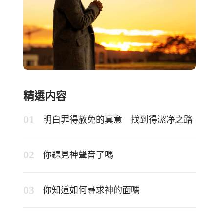
精選内容
明白罪得赦免的真意 找到得潔净之路
你聽見神聲音了嗎
你知道如何尋求神的面嗎