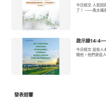
今日經文 人若因
了！ ——馬太福音
啟示錄14:4
今日經文 這些人
隨他。他們是從人
發表迴響