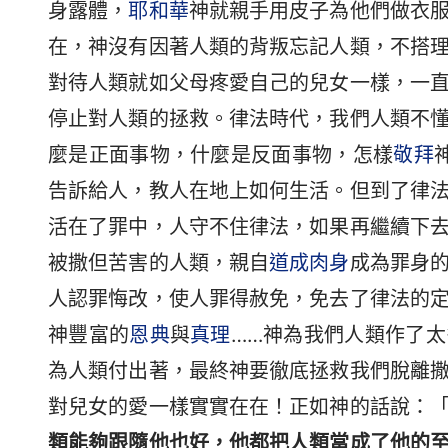
身露體，
耶和華
神就親手用皮子為他們做衣
在，神沒有因著人類的背叛忘記人類，不搭
對待人類就如父母疼愛自己的兒女一樣，一
停止對人類的拯救。律法時代，我們人類不
麼是正面事物，什麼是反面事物，怎樣
敬拜
告訴給人，教人在地上如何生活。但到了律
活在了罪中，人守不住律法，如果再繼續下
被撒但苦害的人類，親自
道成肉身
成為罪身
人認罪悔改，使人罪得赦免，免去了律法的
神豐富的
恩典
與
真理
……神為我們人類作了
為人類付出著，最終神要徹底拯救我們脫離
對兒女的愛一樣實實在在！正如神的話說：
類能夠跟隨他也好，他都把人類當成了他的