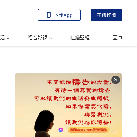
下載App
在綫作圖
活
福音影視
在綫聖經
圖庫