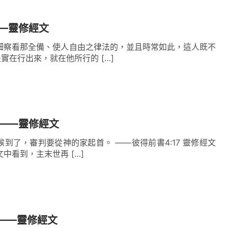
——靈修經文
細察看那全備、使人自由之律法的，並且時常如此，這人既不
實在行出來，就在他所行的 […]
7——靈修經文
候到了，審判要從神的家起首。 ——彼得前書4:17 靈修經文
中看到，主末世再 […]
1——靈修經文