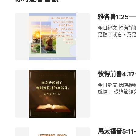
雅各書1:25
今日經文 惟有詳
是聽了就忘，乃是
彼得前書4:1
今日經文 因為時
感悟： 從這節經文
馬太福音5:1