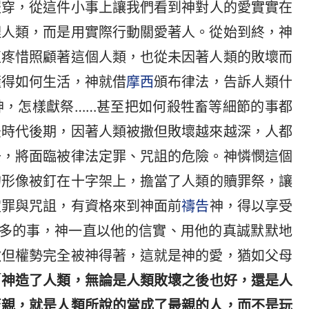
服穿，從這件小事上讓我們看到神對人的愛實實在
理人類，而是用實際行動關愛著人。從始到終，神
直疼惜照顧著這個人類，也從未因著人類的敗壞而
懂得如何生活，神就借
摩西
頒布律法，告訴人類什
神，怎樣獻祭……甚至把如何殺牲畜等細節的事都
法時代後期，因著人類被撒但敗壞越來越深，人都
去，將面臨被律法定罪、咒詛的危險。神憐憫這個
的形像被釘在十字架上，擔當了人類的贖罪祭，讓
定罪與咒詛，有資格來到神面前
禱告
神，得以享受
太多的事，神一直以他的信實、用他的真誠默默地
撒但權勢完全被神得著，這就是神的愛，猶如父母
「
神造了人類，無論是人類敗壞之後也好，還是人
至親，就是人類所說的當成了最親的人，而不是玩