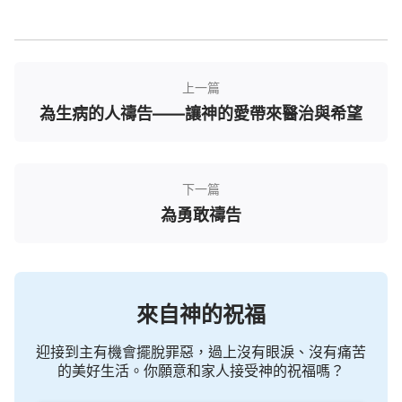
聯繫，我們一起分享神話語，為彼此的朋友代求，見
證神在我們生命中的大能。
上一篇
為生病的人禱告——讓神的愛帶來醫治與希望
下一篇
為勇敢禱告
來自神的祝福
迎接到主有機會擺脫罪惡，過上沒有眼淚、沒有痛苦
的美好生活。你願意和家人接受神的祝福嗎？