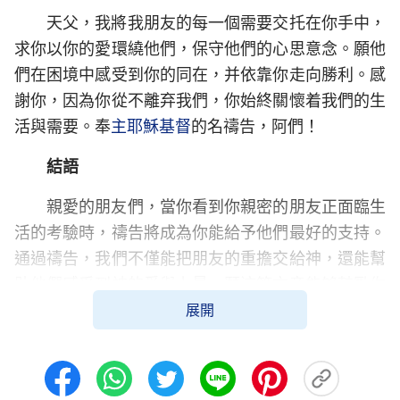
天父，我將我朋友的每一個需要交托在你手中，
求你以你的愛環繞他們，保守他們的心思意念。願他
們在困境中感受到你的同在，并依靠你走向勝利。感
謝你，因為你從不離弃我們，你始終關懷着我們的生
活與需要。奉
主耶穌
基督
的名禱告，阿們！
結語
親愛的朋友們，當你看到你親密的朋友正面臨生
活的考驗時，禱告將成為你能給予他們最好的支持。
通過禱告，我們不僅能把朋友的重擔交給神，還能幫
助他們感受到神的愛與力量。願這篇文章能够鼓勵你
展開
為朋友代求，并在禱告中看到神奇妙的作為。
如果你也曾為朋友禱告，或者需要為朋友的特殊
情况代禱，歡迎通過網站底部的在綫聊天窗口與我們