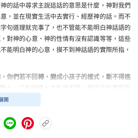
從神的話中尋求主說這話的意思是什麼，神對我們
心意，並在現實生活中去實行、經歷神的話。而不
點字句道理就完事了，也不管能不能明白神話語的
題，對神的心意、神的性情有沒有認識等等，這些
就不能明白神的心意，摸不到神話語的實際所指，
們，你們若不回轉，變成小孩子的樣式，斷不得進
誠實人，只有誠實人才能進天國。那這話的實際指
？咱們光認識只要不說謊就是誠實人，就這一方面
展開
遠？藉著禱讀揣摩神的話，我們才知道真正誠實人
沒有詭詐。有的人嘴上沒說謊話，但心裡詭詐還依
維護自己的利益或者臉面說謊搞欺騙，那這樣的人