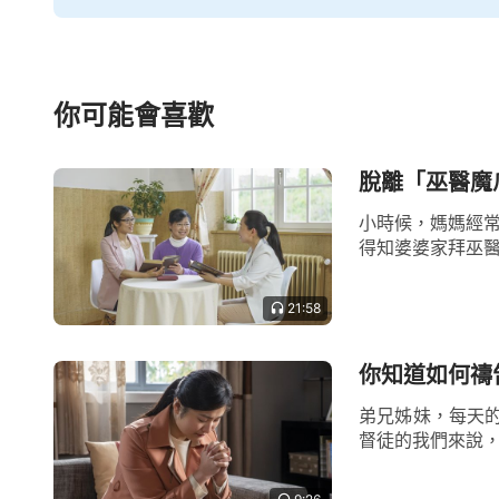
保持與神的正常關係最重要的是什麼？
地位，有敬畏神之心。也並不是每時每刻老
你可能會喜歡
一有什麼意念遠離神了、不合神心意了，就
事，這樣我們與神的關係就正常了。
脫離「巫醫魔
小時候，媽媽經常
就像約伯，他臨到試煉的時候，所有的
得知婆婆家拜巫醫
但他還能這麼禱告：「賞賜的是神，收取的
一切東西都是神賜給的，神既然能賜給也能
21:58
伯能說出神的名應當稱頌，神賞賜，約伯也
你知道如何禱
伯都能存敬畏神的心順服。約伯有這樣的認
弟兄姊妹，每天
憑著自己的觀念想像猜測神、論斷神，而是
督徒的我們來說，
讓神傷心的事，因著約伯的順服而得到神的祝