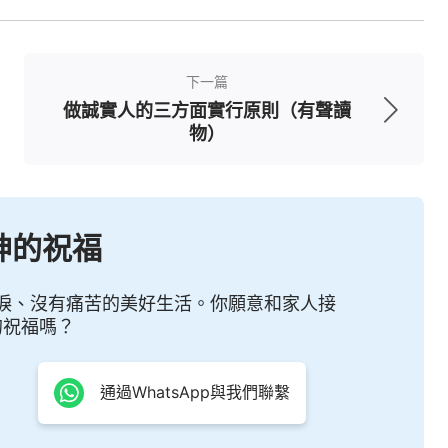
話，多多尋求，才能更進深地明白神的話語。
求真，都要尋求揣摩達到真正明白神的心意。當我
下一篇
向神的時候，也是我們活在神面前的時候，我們越
做誠實人的三方面實行原則（有聲讀
物）
我們就能從神的話中明白真理，明白神的心意，認
與不足，促使我們越來越渴慕神的話，心靈深處總
裡感覺與神的關係越來越近了。當我們開始主動尋
神的祝福
理能達到順服神、敬畏神，這樣我們的所作所為就
裡面，我們身上那些消極、負面的情形就被神的話
淚、沒有痛苦的美好生活。你願意和家人接
與神的關係越來越正常。只有在神的話裡明白真
的祝福嗎？
通過WhatsApp與我們聯繫
事上尋求順服神，這是維護與神關係的關