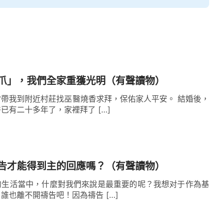
就是無論臨到什麼事，得尊神為大，心裡得有神的
想著神，就是一臨到什麼事就能禱告尋求神，心裡
得趕緊禱告，求神憐憫，及時扭轉按照神的要求做
爪」，我們全家重獲光明（有聲讀物）
帶我到附近村莊找巫醫燒香求拜，保佑家人平安。 結婚後，
財物都被剝奪走了，兒女也失去了，還渾身長瘡，
已有二十多年了，家裡拜了 […]
也是神，神的名是應當稱頌的。」約伯認識到他的
收取。神要不許可，撒但不可能來搶奪。所以，約
稱頌，神收取，約伯還稱頌神，不管神怎麼作，約
告才能得到主的回應嗎？（有聲讀物）
識，他不懷疑神，即使當時不明白神的心意，也不
的生活當中，什麼對我們來說是最重要的呢？我想对于作為基
能尋求神的心意，順服神的擺佈安排，不做抵擋神
誰也離不開禱告吧！因為禱告 […]
福。