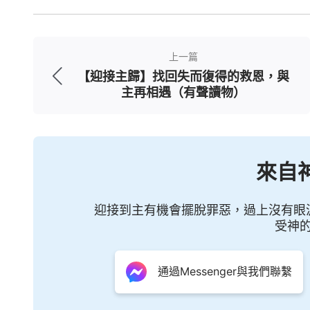
算誠實人嗎？我們只有藉著這樣多多揣摩神的
所以，無論對哪一句神的話，我們都要
上一篇
們用心揣摩神話語的時候，正是我們將心歸
【迎接主歸】找回失而復得的救恩，與
主再相遇（有聲讀物）
揣摩神的話，就越能獲得神的帶領、開啟，
識神的可親可愛，同時也能看見自己的缺少
想跟神親近、交通。慢慢地，我們就能從心
來自
求神的心意時，就會琢磨我們該怎麼實行真
更合神心意了。正面、積極的東西進到我們
迎接到主有機會擺脫罪惡，過上沒有眼
所取代了，我們就能擺脫撒但的黑暗權勢，
受神
理、明白神的心意才能保持與神的正常關係。
通過Messenger與我們聯繫
第三，凡事尊神為大，在臨到的一切
鍵一環。