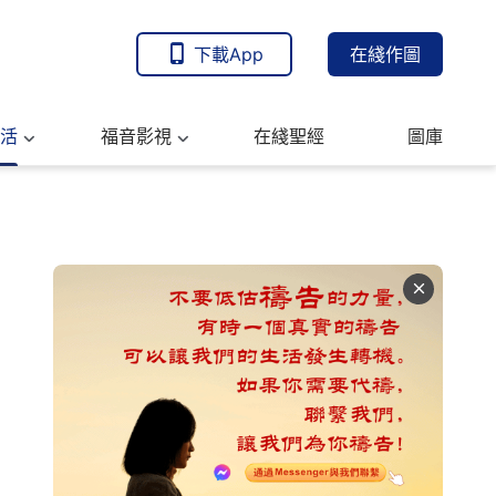
下載App
在綫作圖
活
福音影視
在綫聖經
圖庫