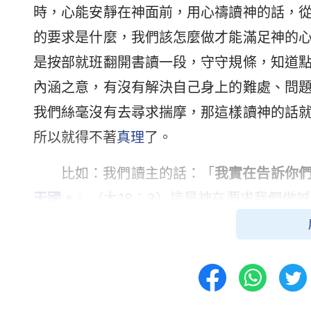
時，心能安靜在神面前，用心禱讀神的話，
的要求是什麼，我們該怎麼做才能滿足神的
是按部就班翻開書讀一段，守守規條，知道
內涵之意，有沒有解決自己身上的難處、問
我們絲毫沒有去尋求揣摩，那這樣讀神的話
所以就得不著
真理
了。
比如：我們讀主的話：「
我實在告訴你
天國
。
」（太18：3）這是神在要求我們做
什麼說的呢？這個「誠實人」到底指什麼呀
行嗎？這樣的認識和真正誠實人的標準差多
的標準不光是嘴上不說謊話，最主要是心裡
然存在，禱告欺騙神，在弟兄姊妹面前為了