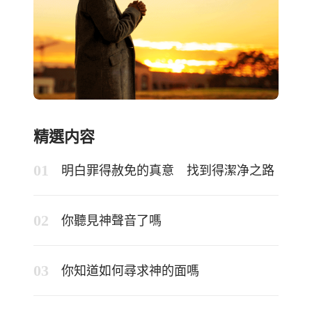
精選内容
明白罪得赦免的真意 找到得潔净之路
你聽見神聲音了嗎
你知道如何尋求神的面嗎