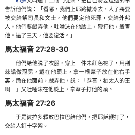
耶穌
又叫過十二個門徒來，把自己將要遭遇的事
告訴他們説：「看哪，我們上耶路撒冷去，人子將要
被交給祭司長和文士，他們要定他死罪，交給外邦
人。他們要戲弄他，吐唾沫在他臉上，鞭打他，殺害
他。過了三天，他要復活。」
馬太福音 27:28-30
他們給他脱了衣服，穿上一件朱紅色袍子，用荆
棘編做冠冕，戴在他頭上，拿一根葦子放在他右手
裏，跪在他面前，戲弄他，説：「恭喜，猶太人的王
啊！」又吐唾沫在他臉上，拿葦子打他的頭。
馬太福音 27:26
于是彼拉多釋放巴拉巴給他們，把耶穌鞭打了，
交給人釘十字架。