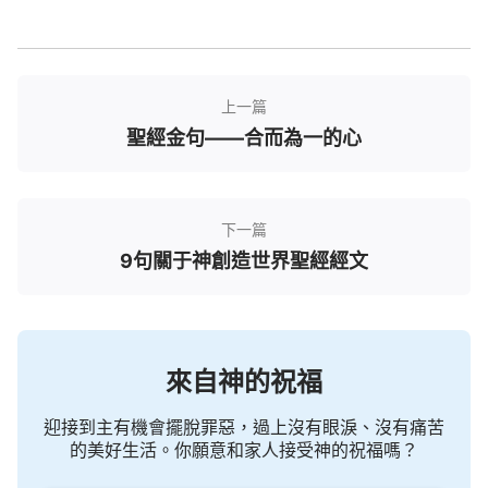
他必大大歡喜。他愛跟隨他的人就如母羊疼愛小羊羔
一樣，這些人雖然愚昧無知，在他的眼中都是罪人，
而且也是社會最下層低賤的人，但是他却把這些罪人
——别人所瞧不起的人看為眼中的瞳人，既看中他們
上一篇
聖經金句——合而為一的心
就為他們捨命，又如羔羊被獻在祭壇上一樣，他在他
們中間似乎只是他們的僕人，任他們使用、宰殺，毫
無條件地順服。他對跟隨他的人是可愛的救主耶穌，
下一篇
對于那些站在高台上教訓人的
法利賽人
來説，他却并
9句關于神創造世界聖經經文
不是憐憫慈愛，而是厭憎反感。他在法利賽人中間的
工作并不很多，只有偶爾的教訓與斥責，在他們中間
不作救贖的工作，也不行神迹奇事。他的憐憫慈愛都
賜給了跟隨他的人，為這些罪人忍耐到了路終，被釘
來自神的祝福
在十字架上，忍受了一切羞辱，才將整個人類完全救
贖了回來，這是他的全部工作。
迎接到主有機會擺脫罪惡，過上沒有眼淚、沒有痛苦
的美好生活。你願意和家人接受神的祝福嗎？
没有耶穌的救贖，人一直活在罪中，人便都成了