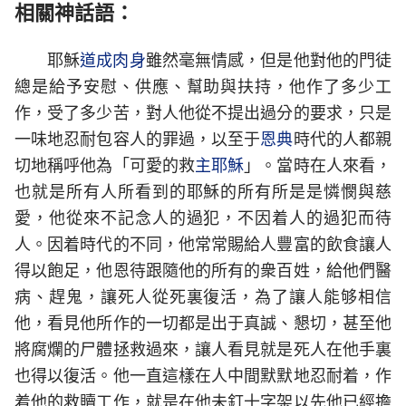
相關神話語：
耶穌
道成肉身
雖然毫無情感，但是他對他的門徒
總是給予安慰、供應、幫助與扶持，他作了多少工
作，受了多少苦，對人他從不提出過分的要求，只是
一味地忍耐包容人的罪過，以至于
恩典
時代的人都親
切地稱呼他為「可愛的救
主耶穌
」。當時在人來看，
也就是所有人所看到的耶穌的所有所是是憐憫與慈
愛，他從來不記念人的過犯，不因着人的過犯而待
人。因着時代的不同，他常常賜給人豐富的飲食讓人
得以飽足，他恩待跟隨他的所有的衆百姓，給他們醫
病、趕鬼，讓死人從死裏復活，為了讓人能够相信
他，看見他所作的一切都是出于真誠、懇切，甚至他
將腐爛的尸體拯救過來，讓人看見就是死人在他手裏
也得以復活。他一直這樣在人中間默默地忍耐着，作
着他的救贖工作，就是在他未釘十字架以先他已經擔