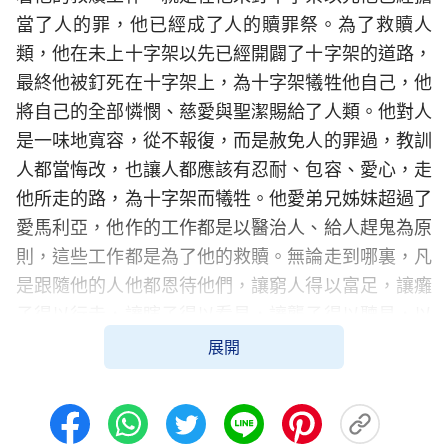
當了人的罪，他已經成了人的贖罪祭。為了救贖人
類，他在未上十字架以先已經開闢了十字架的道路，
最終他被釘死在十字架上，為十字架犧牲他自己，他
將自己的全部憐憫、慈愛與聖潔賜給了人類。他對人
是一味地寬容，從不報復，而是赦免人的罪過，教訓
人都當悔改，也讓人都應該有忍耐、包容、愛心，走
他所走的路，為十字架而犧牲。他愛弟兄姊妹超過了
愛馬利亞，他作的工作都是以醫治人、給人趕鬼為原
則，這些工作都是為了他的救贖。無論走到哪裏，凡
是跟隨他的人他都恩待他們，讓窮人得以富足，讓癱
子得以行走，讓瞎子得以看見，讓聾子得以聽見，以
至于他召集那些最低賤的窮乏人也就是罪人來與他同
展開
坐席，他從不嫌弃他們，而是一直忍耐，以至于他
説：當牧人將一百隻羊中的一隻羊丢失之後，他會撇
下其餘的九十九隻，而尋找迷失的那隻羊，既尋見了