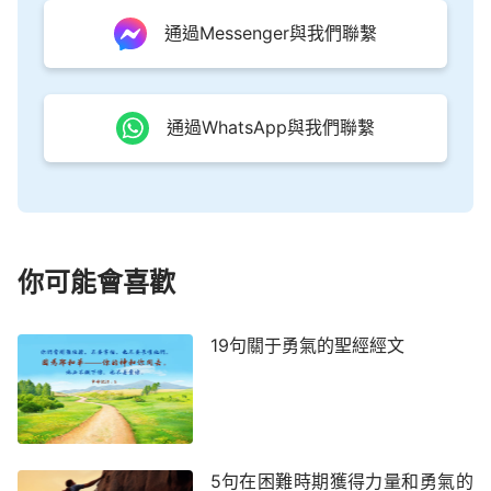
罪的子孫，成了鬼的後代，這樣下去，全地之上就成
通過Messenger與我們聯繫
了撒但的寄居之地，也成了撒但的生存之地。但作救
贖工作必須得向人施下憐憫慈愛，人才能因此得着赦
免，最終才有資格被作成、被完全得着，若没有這步
通過WhatsApp與我們聯繫
工作，六千年經營計劃就没法開展，假如耶穌不釘十
字架，只給人醫病趕鬼，人的罪仍然不能得着完全的
赦免。他來在地上作了三年半的工作，只完成救贖工
作的一半，再藉着釘十字架成為罪身的形像交給那惡
者，完成了釘十字架的工作，掌握了人類的命運，只
你可能會喜歡
有將他交在撒但的手中之後，才把人類贖回來。他在
世上受了三十三年半的苦，譏笑、毁謗、弃絶，甚至
19句關于勇氣的聖經經文
無有枕頭之地、無有安息之所，之後又釘在十字架
上，將全人——一個聖潔的、無辜的肉身釘在十字架
上，受盡了所有的苦。那些執政掌權的都戲弄他、鞭
打他，甚至兵丁吐唾沫在他臉上，他仍然一言不發，
5句在困難時期獲得力量和勇氣的