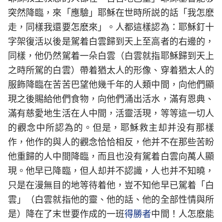
突然降臨，來「應驗」耶穌在世時所説的話「我怎麽
走，同樣我還要怎麽來」。人都這樣認為：耶穌釘十
字架復活以後是駕着白雲歸到天上至高者的右邊的，
同樣，他仍然駕着一朵白雲（白雲就指耶穌歸到天上
之時所駕的白雲）帶着猶太人的形像、穿着猶太人的
服飾降臨在苦苦巴望他幾千年的人類中間，向他們顯
現之後賜給他們食物，向他們涌出活水，滿有恩典、
滿有慈愛地生活在人中間，活靈活現，等等這一切人
的觀念中所認為的。但是，耶穌救主却并没有那樣
作，他作的與人的觀念恰恰相反，他并不在那些苦盼
他重歸的人中間降臨，而且也没有駕着白雲向萬人顯
現。他早已降臨，但人却并不認識，人也并不知曉，
只是在漫無目的地等待着他，豈不知他早已駕着「白
雲」（白雲就指他的靈、他的話、他的全部性情與所
是）降在了末世要作成的一班
得勝者
中間！人怎麽能