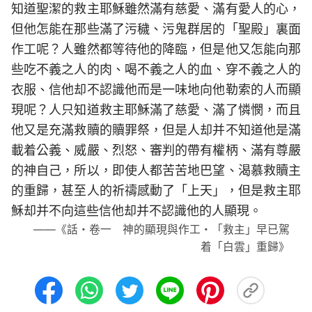
知道聖潔的救主耶穌雖然滿有慈愛、滿有愛人的心，
但他怎能在那些滿了污穢、污鬼群居的「聖殿」裏面
作工呢？人雖然都等待他的降臨，但是他又怎能向那
些吃不義之人的肉、喝不義之人的血、穿不義之人的
衣服、信他却不認識他而是一味地向他勒索的人而顯
現呢？人只知道救主耶穌滿了慈愛、滿了憐憫，而且
他又是充滿救贖的贖罪祭，但是人却并不知道他是滿
載着公義、威嚴、烈怒、審判的帶有權柄、滿有尊嚴
的神自己，所以，即使人都苦苦地巴望、渴慕救贖主
的重歸，甚至人的祈禱感動了「上天」，但是救主耶
穌却并不向這些信他却并不認識他的人顯現。
——《話・卷一 神的顯現與作工・「救主」早已駕
着「白雲」重歸》