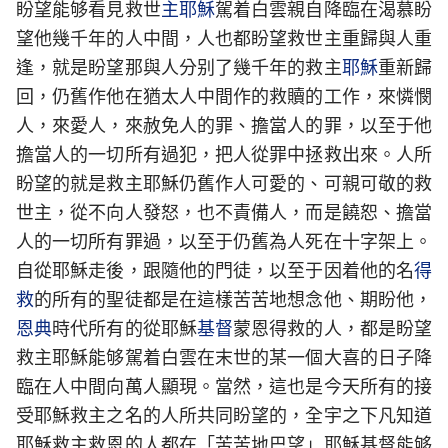
盼望能够看見救世
主耶穌
駕着白雲親自降臨在渴慕盼
望他幾千年的人中間，人也都盼望救世主重歸與人重
逢，就是盼望那與人分别了幾千年的救主
耶穌
重新歸
回，仍舊作他在猶太人中間作的救贖的工作，來憐憫
人，來愛人，來赦免人的罪、擔當人的罪，以至于他
擔當人的一切所有過犯，把人從罪中拯救出來。人所
盼望的就是救主耶穌仍舊作人可愛的、可親可敬的救
世主，從不向人發怒，也不責備人，而是饒恕、擔當
人的一切所有罪過，以至于仍舊為人死在十字架上。
自從耶穌走後，跟隨他的門徒，以至于因着他的名
得
救
的所有的聖徒都是在這樣苦苦地想念他、期盼他，
恩典
時代所有的從耶穌
基督
蒙恩得救的人，都是盼望
救主耶穌能够駕着白雲在末世的某一個大喜的日子降
臨在人中間向萬人顯現。當然，這也是今天所有的接
受耶穌救主之名的人所共同盼望的，全宇之下凡知道
耶穌救主救恩的人都在「苦苦地巴望」耶穌基督能够