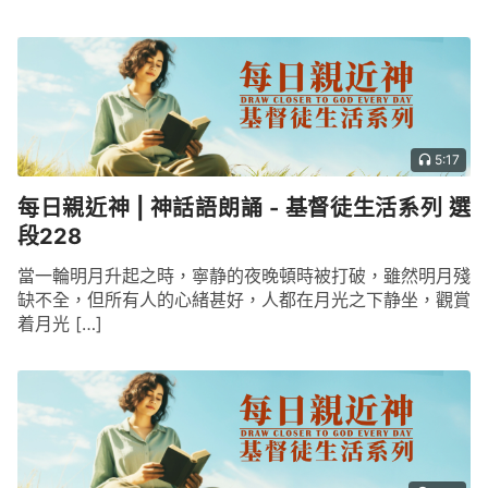
5:17
每日親近神 | 神話語朗誦 - 基督徒生活系列 選
段228
當一輪明月升起之時，寧静的夜晚頓時被打破，雖然明月殘
缺不全，但所有人的心緒甚好，人都在月光之下静坐，觀賞
着月光 […]