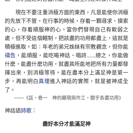
現在不要注重消極方面的東西，凡是能使你消極
的先放下不管，在行事的時候，存着一顆尋求、摸索
的心，存着順服神的心。當你們發現自己有軟弱之
處，但不受這個轄制，把該盡的功用都盡上，這就是
積極進取。如：年老的弟兄姊妹有宗教觀念，但你能
禱告
，能順服，能吃喝神話、唱詩……總之，你能做
什麽，能盡什麽功用，就盡其所能地把所有力量都發
揮出來，别消極等待。能在盡本分上滿足神是第一
步，再能明白
真理
進入神話的實際，就是被神成全
了。
——《話・卷一 神的顯現與作工・關乎各盡功用》
神話語
詩歌
：
盡好本分才能滿足神