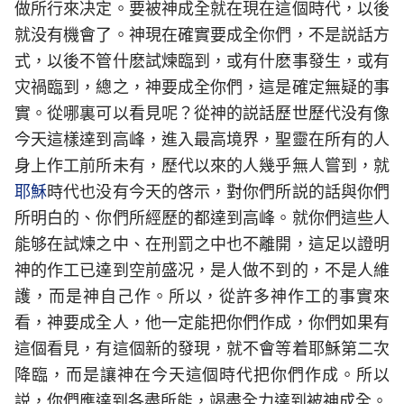
做所行來决定。要被神成全就在現在這個時代，以後
就没有機會了。神現在確實要成全你們，不是説話方
式，以後不管什麽試煉臨到，或有什麽事發生，或有
灾禍臨到，總之，神要成全你們，這是確定無疑的事
實。從哪裏可以看見呢？從神的説話歷世歷代没有像
今天這樣達到高峰，進入最高境界，聖靈在所有的人
身上作工前所未有，歷代以來的人幾乎無人嘗到，就
耶穌
時代也没有今天的啓示，對你們所説的話與你們
所明白的、你們所經歷的都達到高峰。就你們這些人
能够在試煉之中、在刑罰之中也不離開，這足以證明
神的作工已達到空前盛况，是人做不到的，不是人維
護，而是神自己作。所以，從許多神作工的事實來
看，神要成全人，他一定能把你們作成，你們如果有
這個看見，有這個新的發現，就不會等着耶穌第二次
降臨，而是讓神在今天這個時代把你們作成。所以
説，你們應達到各盡所能，竭盡全力達到被神成全。