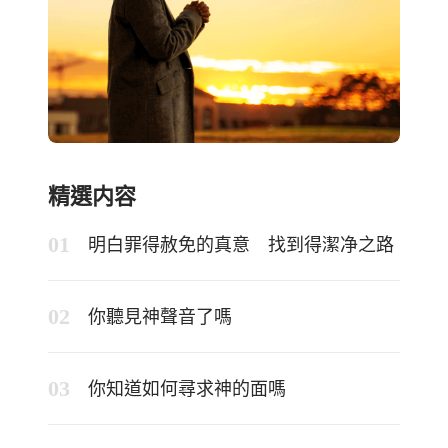
精選内容
明白罪得赦免的真意 找到得潔净之路
你聽見神聲音了嗎
你知道如何尋求神的面嗎