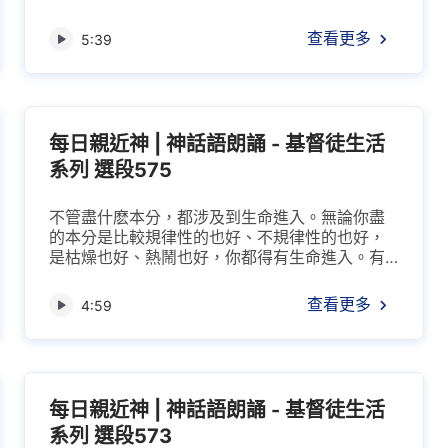
要，他不用諮詢任何一個人，也不用徵得任何一
個人的同意，他該怎麽作、該怎麽對待他就怎麽
查看更多
5:39
作、怎麽對待，不管怎麽作、怎麽對待都合乎真
理原則，都合乎造物主作事的原則，作為受造之
物只應該順服造物的主，不應該有任何自己的選
擇，這是受造之物該有的理智，如果人不具備這
個理智，那就不配稱為人了...
每日親近神 | 神話語朗誦 - 基督徒生活
系列 選段575
不管盡什麽本分，都涉及到生命進入。無論你盡
的本分是比較規律性的也好、不規律性的也好，
是枯燥也好、熱鬧也好，你都得有生命進入。有
的人盡的本分比較單調，每天都做同樣的事，但
人在盡本分中所流露的情形可不那麽單一。有時
查看更多
4:59
人心情好，盡本分就多用點兒心，做得就好點
兒；有時候也不知受什麽影響，撒但敗壞性情在
裏面作祟，人的觀點就不正了，情形不好、心情
不好，盡本分就應付糊弄。人裏面的情形隨時隨
地都在變，但不管怎麽變，...
每日親近神 | 神話語朗誦 - 基督徒生活
系列 選段573