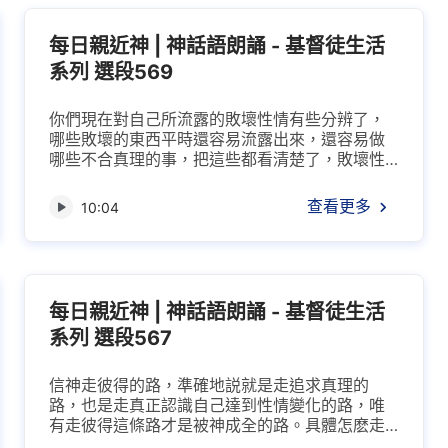
眼都那麽懇切，為什麽用這樣的字眼，你明白
嗎？你説不清楚就證明你没有...
每日親近神 | 神話語朗誦 - 基督徒生活
系列 選段569
你們現在對自己所流露的敗壞性情有些分辨了，
哪些敗壞的東西平時還容易流露出來，還容易做
哪些不合真理的事，把這些都看清楚了，敗壞性
情就容易得着潔净了。人為什麽在許多事上把握
不住自己？就是因為敗壞性情時時處處都在控制
查看更多
10:04
人，在凡事上都轄制人、攪擾人。有的人在平安
無事的時候没有跌倒、没有消極，就總覺得自己
有身量了，看見惡人、假帶領、敵基督被顯明淘
汰還不以為然，還能在衆人面前誇口，説「有誰
跌倒，我不會跌倒，誰不...
每日親近神 | 神話語朗誦 - 基督徒生活
系列 選段567
信神走彼得的路，準確地説就是走追求真理的
路，也是走真正認識自己達到性情變化的路，唯
有走彼得這條路才是被神成全的路。具體怎麽走
彼得的路，有哪些實行法，這是必須得清楚的。