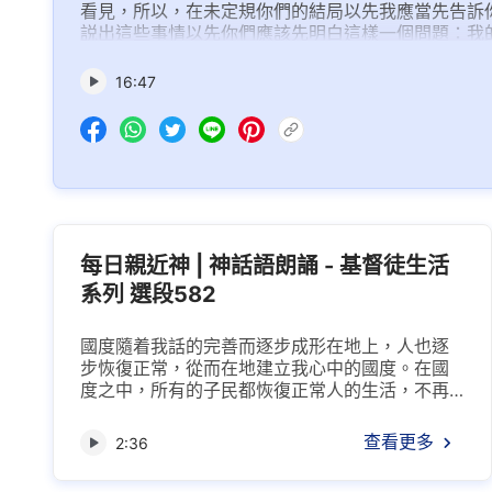
看見，所以，在未定規你們的結局以先我應當先告訴
説出這些事情以先你們應該先明白這樣一個問題：我
人而發表的。...
16:47
每日親近神 | 神話語朗誦 - 基督徒生活
系列 選段582
國度隨着我話的完善而逐步成形在地上，人也逐
步恢復正常，從而在地建立我心中的國度。在國
度之中，所有的子民都恢復正常人的生活，不再
是冷若冰霜的冬天，而是四季如春的春城世界，
人不再接觸人間的凄凉，不再忍受人間的寒冷。
查看更多
2:36
人與人不相争，國與國不争戰，不再有殘殺之
狀，不再有殘殺之血流動，全地充滿喜樂之氣，