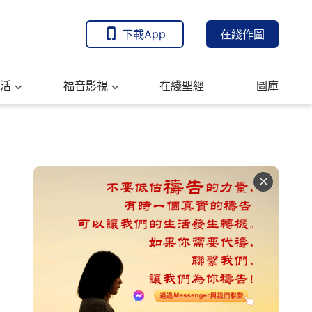
下載App
在綫作圖
活
福音影視
在綫聖經
圖庫