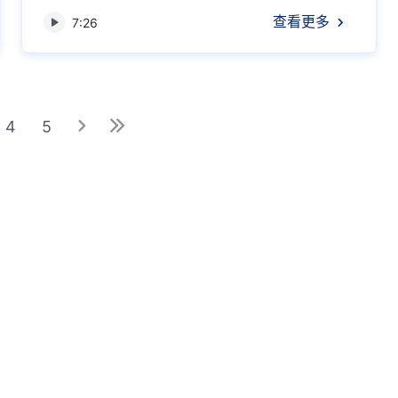
首先，得把個人的存心、個人不正當的追求甚至
查看更多
7:26
家庭及肉體所有的東西全部都放下，有一個全身
心的投入，就是完全地投入到神話裏面，注重吃
喝神話，注重在神話裏尋求真理、尋求神的意
思，凡事摸神的心意，這是最根本、最關鍵的實
行法。彼得見到耶穌以後就是...
4
5