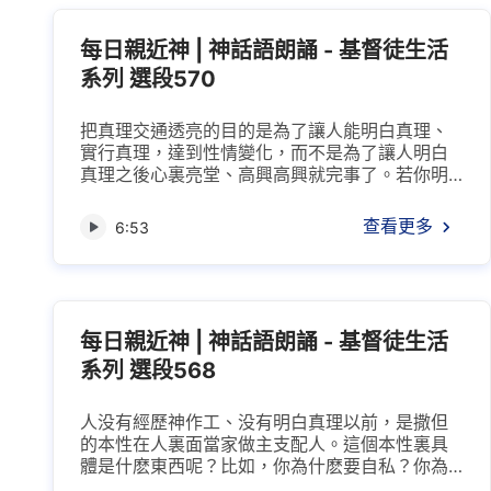
使你心志動摇的，能占有你心的，能轄制你盡本
分、轄制你往前走的，這些...
每日親近神 | 神話語朗誦 - 基督徒生活
系列 選段570
把真理交通透亮的目的是為了讓人能明白真理、
實行真理，達到性情變化，而不是為了讓人明白
真理之後心裏亮堂、高興高興就完事了。若你明
白了真理却不去實行，那就失去了交通真理、明
白真理的意義。明白真理却不實行真理，這是什
查看更多
6:53
麽問題呢？這就證明人不喜愛真理，心裏不接受
真理，那人就會失去神的祝福，失去蒙拯救的機
會。人能不能達到蒙拯救，關鍵看人能不能接受
真理、實行真理。你若實行了你所明白的真理，
那你就會得到聖靈的開啓...
每日親近神 | 神話語朗誦 - 基督徒生活
系列 選段568
人没有經歷神作工、没有明白真理以前，是撒但
的本性在人裏面當家做主支配人。這個本性裏具
體是什麽東西呢？比如，你為什麽要自私？你為
什麽要維護自己的地位？你為什麽情感那麽重？