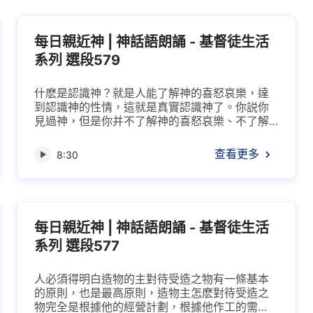
間，今天對我有真實的愛，這樣的人有福了；對
我順服之人有福了，必在我國中存留；對我認識
的人有福了，必在我國度之...
每日親近神 | 神話語朗誦 - 基督徒生活
系列 選段579
什麽是認識神？就是人能了解神的喜怒哀樂，達
到認識神的性情，這就是真實認識神了。你説你
見過神，但是你并不了解神的喜怒哀樂、不了解
他的性情，對他的公義没有認識，對他的憐憫也
没有認識，對他喜歡什麽、恨惡什麽也没有認
查看更多
8:30
識，這就不是認識神。有些人能跟隨神，但不一
定是真實信神，真實的信神是順服神，不是真實
順服神的人就不是真實的信神，區别就在這兒。
你跟隨神幾年，對神有認識了，你對神了解了，
對神的心意能明白一些、掌...
每日親近神 | 神話語朗誦 - 基督徒生活
系列 選段577
人必須得明白造物的主對待受造之物有一條基本
的原則，也是最高原則，造物主怎麽對待受造之
物完全是根據他的經營計劃，根據他作工的需