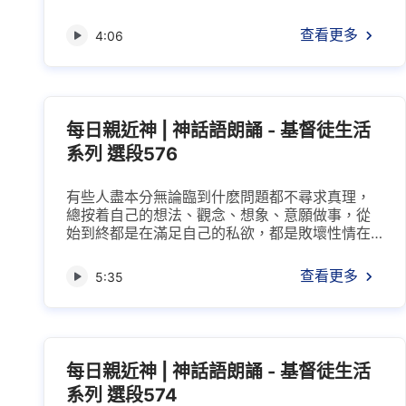
「我也没見過道成肉身的神，該怎樣認識神
呀？」其實，神的話就是神性情的發表，從神的
查看更多
4:06
話中可以看見神對人類的愛、神對人類的拯救、
神拯救人的方式……因為神的話是神發表出來的，
不是藉着人寫出來的，是神自己親自發表出來
的，神自己發表自己的説話，發表他的心聲，也
可以叫心語。為什麽叫心語呢...
每日親近神 | 神話語朗誦 - 基督徒生活
系列 選段576
有些人盡本分無論臨到什麽問題都不尋求真理，
總按着自己的想法、觀念、想象、意願做事，從
始到終都是在滿足自己的私欲，都是敗壞性情在
支配他做事。雖然他外表上也一直在盡本分，但
因為從來不接受真理，不能按照真理原則辦事，
查看更多
5:35
所以最終也没有得着真理生命，就成了名副其實
的效力者了。那他是憑着什麽盡本分的？他不是
憑真理，不是依靠神，他所明白的那點真理没有
在他心裏作主權，他是靠着自己的恩賜、才幹，
靠着自己所學的知識，也...
每日親近神 | 神話語朗誦 - 基督徒生活
系列 選段574