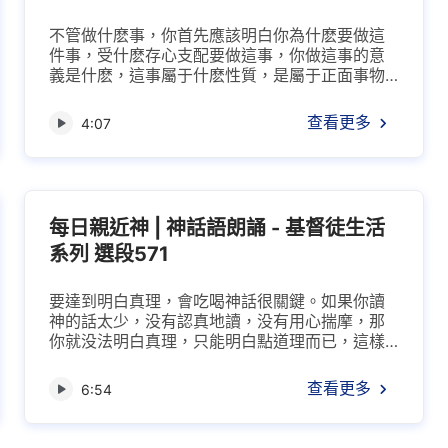
不管做什麽事，你首先應該明白你為什麽要做這
件事，受什麽存心支配要做這事，你做這事的意
義是什麽，這事屬于什麽性質，是屬于正面事物
還是反面事物，這些事都得弄清楚，這對你達到
做事有原則很有必要。若你做這事是屬于盡本
查看更多
4:07
分，那你就該琢磨：我該怎麽做，怎麽盡這個本
分能盡好，做到没有應付糊弄。在這個事上就應
親近神。親近神就是在這個事上尋求真理，尋求
實行的路，尋求神的意思，怎麽能滿足神。做事
親近神就這麽個親...
每日親近神 | 神話語朗誦 - 基督徒生活
系列 選段571
要達到明白真理，會吃喝神話很關鍵。如果你讀
神的話太少，没有認真地讀，没有用心揣摩，那
你就没法明白真理，只能明白點道理而已，這樣
你就很難在神話中明白神的心意、明白神説話的
用意。神説話要達到什麽目的、要達到什麽果
查看更多
6:54
效，在人身上要成就什麽、成全什麽，這些你没
有明白，證明你還是没有明白真理。神的話為什
麽要這麽説，為什麽説話用那樣的語氣，每個字