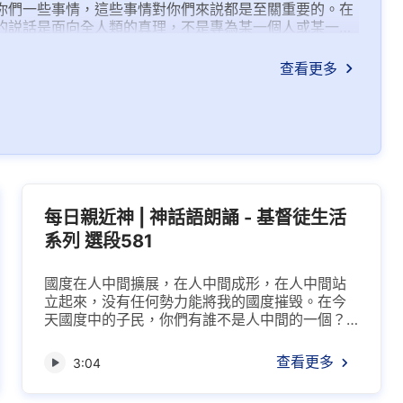
你們一些事情，這些事情對你們來説都是至關重要的。在
的説話是面向全人類的真理，不是專為某一個人或某一類
查看更多
每日親近神 | 神話語朗誦 - 基督徒生活
系列 選段581
國度在人中間擴展，在人中間成形，在人中間站
立起來，没有任何勢力能將我的國度摧毁。在今
天國度中的子民，你們有誰不是人中間的一個？
有誰是人以外的情形呢？在我新的起點公布于衆
時，人的反應又會是如何呢？人間之狀，你們曾
查看更多
3:04
親眼目睹，難道還不打消在世長存的念頭嗎？我
現在是行走在衆子民之中，是生活在衆子民之