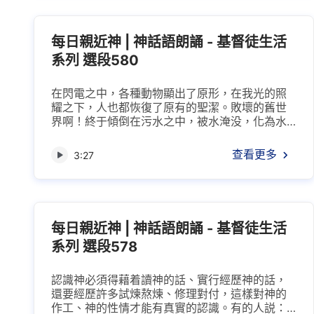
到處洋溢着人間的温暖之氣。我在全地行走，我
在寶座之上享受，我在衆星之中生活，天使為我
獻上新歌新舞，不再因...
每日親近神 | 神話語朗誦 - 基督徒生活
系列 選段580
在閃電之中，各種動物顯出了原形，在我光的照
耀之下，人也都恢復了原有的聖潔。敗壞的舊世
界啊！終于傾倒在污水之中，被水淹没，化為水
中的淤泥！我所造的全人類啊！終于在光中重新
得以復苏，得到生存之本，不再在淤泥之中挣
查看更多
3:27
扎！我手中的萬物啊！怎能不因我話而得以更新
呢？怎能不在光中發揮功能呢？地，不再是死
寂，天，不再是凄凉。天與地不再有空隙相間，
而是聯于一，永不分離。在這歡騰之際，在這歡
呼之時，我的公義、...
每日親近神 | 神話語朗誦 - 基督徒生活
系列 選段578
認識神必須得藉着讀神的話、實行經歷神的話，
還要經歷許多試煉熬煉、修理對付，這樣對神的
作工、神的性情才能有真實的認識。有的人説：