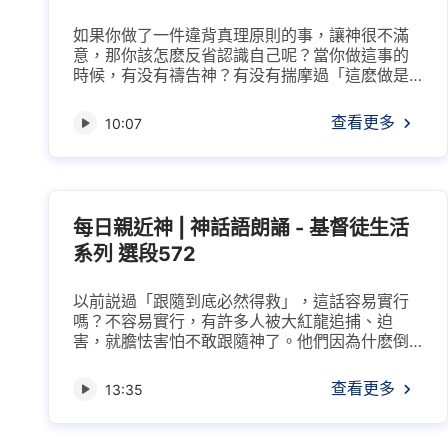
如果你做了一件違背真理原則的事，讓神很不滿
意，那你該怎麽反省認識自己呢？當你做這事的
時候，有没有禱告神？有没有揣摩過「這麽做是
否合乎真理？這事如果拿到神面前，神會怎樣看
呢？神知道了是高興還是反感呢？神會不會痛
查看更多
10:07
恨、厭憎呢？」你没尋求吧？即便有人提醒你，
你還認為這事不算什麽，不算違背原則，也不屬
于犯罪，結果觸犯了神的性情，惹得神對你發
怒，甚至恨惡，這就是人的悖逆造成的。所以，
凡事尋求真理，這是你當遵守...
每日親近神 | 神話語朗誦 - 基督徒生活
系列 選段572
以前説過「跟隨到底必然得救」，這話容易實行
嗎？不容易實行，有許多人被大紅龍追捕、迫
害，就膽怯害怕不敢跟隨神了。他們因為什麽倒
下的？就是因為没有真實的信心。有的人能接受
真理，能禱告神、依靠神，真臨到患難試煉就站
查看更多
13:35
住了，有的人就不能跟隨到底，説不定什麽時候
臨到試煉患難就跌倒了，就失去見證了，就走不
上來了。每天臨到的事，或大事或小事，凡是能