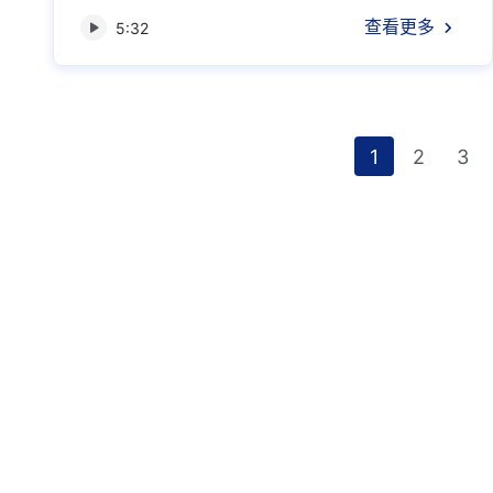
你為什麽喜歡那些不義的東西、喜歡那些惡？你
查看更多
5:32
喜歡這些東西的根據是什麽？這些東西是從哪裏
來的？你為什麽能喜歡接受這些東西？現在你們
已經明白了，主要就是有撒但的毒素在人裏面。
撒但的毒素是什麽？應該怎麽表達？比如，你若
問「人該怎麽活着？人該...
1
2
3