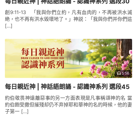
每日親近神 | 神話語朗誦 - 認識神系列 選段30
創9:11-13 「我與你們立約，凡有血肉的，不再被洪水滅
絶，也不再有洪水毁壞地了。」神説：「我與你們并你們這
[…]
5:56
每日親近神 | 神話語朗誦 - 認識神系列 選段45
約伯敬畏神遠離惡事的另一方面表現是凡事稱頌神的名 當
約伯飽受撒但摧殘却仍不弃掉耶和華神的名的時候，他的妻
子第一 […]