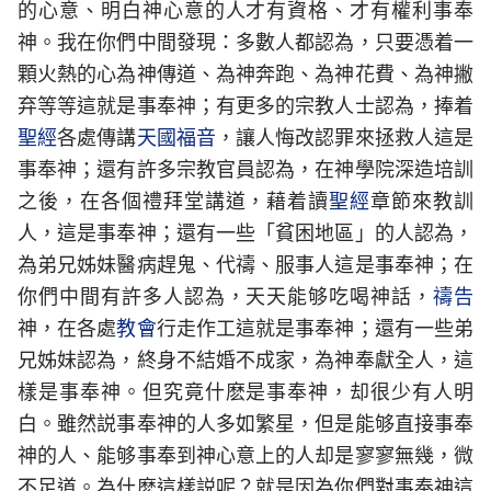
的心意、明白神心意的人才有資格、才有權利事奉
神。我在你們中間發現：多數人都認為，只要憑着一
顆火熱的心為神傳道、為神奔跑、為神花費、為神撇
弃等等這就是事奉神；有更多的宗教人士認為，捧着
聖經
各處傳講
天國
福音
，讓人悔改認罪來拯救人這是
事奉神；還有許多宗教官員認為，在神學院深造培訓
之後，在各個禮拜堂講道，藉着讀
聖經
章節來教訓
人，這是事奉神；還有一些「貧困地區」的人認為，
為弟兄姊妹醫病趕鬼、代禱、服事人這是事奉神；在
你們中間有許多人認為，天天能够吃喝神話，
禱告
神，在各處
教會
行走作工這就是事奉神；還有一些弟
兄姊妹認為，終身不結婚不成家，為神奉獻全人，這
樣是事奉神。但究竟什麽是事奉神，却很少有人明
白。雖然説事奉神的人多如繁星，但是能够直接事奉
神的人、能够事奉到神心意上的人却是寥寥無幾，微
不足道。為什麽這樣説呢？就是因為你們對事奉神這