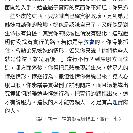
面開始入手，這些屬于實際的東西你不知道，你只抓
一些外皮的東西，只認識自己確實很敗壞，見到弟兄
姊妹就談你的敗壞，好像是認識自己了，又好像是對
生命很有負擔，其實你的敗壞性情没有變化，這就證
明你没找着實行的路。若你是帶
教會
的，你得能抓
住、會點弟兄姊妹的情形，如果你只説「你們這些人
就是悖逆，就是落後！」這行不行？到底哪方面悖
逆，哪方面落後，你得把具體表現説出來，就是人的
悖逆情形、悖逆行為、撒但性情你得説出來，讓人心
服口服，你能講事實舉例子説明問題，而且還能説出
究竟如何脱離這些悖逆行為，把實行的路指出來，這
才有説服力。這樣的人才能帶領人，才是有
真理
實際
的人。
——《話・卷一 神的顯現與作工・實行 七》