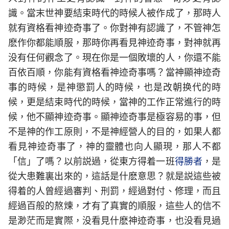
識。當末世神要結束時代的時候人被作成了，那時人
就有資格看神迹奇事了。你對神有認識了，不管神怎
麽作你都能順服，那時你再看見神迹奇事，對神就再
没有任何觀念了。現在你是一個敗壞的人，你還不能
百依百順，你能有資格看神迹奇事嗎？當神顯神迹奇
事的時候，是神懲罰人的時候，也是改朝换代的時
候，更是結束時代的時候，當神的工作正常進行的時
候，他不顯神迹奇事。顯神迹奇事是極容易的事，但
不是神的作工原則，不是神經營人的目的，如果人都
看見神迹奇事了，神的靈體也向人顯現，那人不都
「信」了嗎？以前説過，從東方得着一班
得勝者
，是
從大患難裏出來的，這話是什麽意思？就是説這些被
得着的人曾經過審判、刑罰，經過對付、修理，而且
經過百般的熬煉，才有了真實的順服，這些人的信不
是渺茫而是實際，没看見什麽神迹奇事，也没看見過