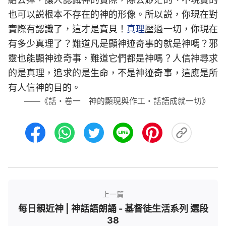
也可以説根本不存在的神的形像。所以説，你現在對
實際有認識了，這才是寶貝！
真理
壓過一切，你現在
有多少真理了？難道凡是顯神迹奇事的就是神嗎？邪
靈也能顯神迹奇事，難道它們都是神嗎？人信神尋求
的是真理，追求的是生命，不是神迹奇事，這應是所
有人信神的目的。
——《話・卷一 神的顯現與作工・話語成就一切》
上一篇
每日親近神 | 神話語朗誦 - 基督徒生活系列 選段
38