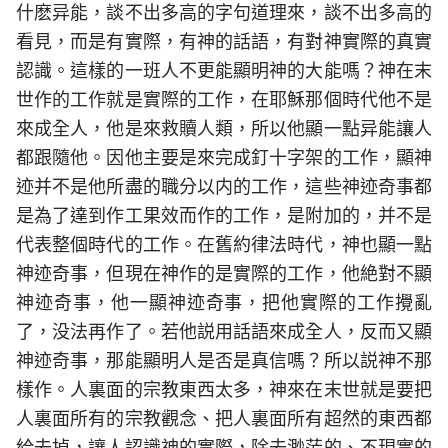
什麽异能，談不出多高的字句道理來，談不出多高的
看見，而是有實際，有神的話語，有對神實際的真實
認識。這樣的一班人不更能顯明神的大能嗎？神在末
世作的工作就是實際的工作，在耶穌那個時代他不是
來成全人，他是來救贖人類，所以他顯一點异能讓人
都跟隨他。因他主要是來完成釘十字架的工作，顯神
迹并不是他所盡的職分以内的工作，這些神迹奇事都
是為了達到作工果效而作的工作，是附加的，并不是
代表整個時代的工作。在舊約律法時代，神也顯一點
神迹奇事，但現在神作的是實際的工作，他絶對不顯
神迹奇事，他一顯神迹奇事，把他實際的工作攪亂
了，没法再作了。若他説用話語來成全人，反而又顯
神迹奇事，那能顯明人是否是真信嗎？所以説神不那
樣作。人裏面的宗教東西太多，神來在末世就是要把
人裏面所有的宗教觀念、把人裏面所有超然的東西都
給去掉，讓人認識神的實際，除去渺茫的、不現實的