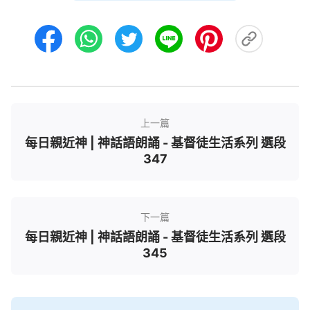
這樣經歷下去，還不是一無所獲嗎？真道是賜給你
了，到最終你能不能得着就在于你個人的追求了。
——《話・卷一 神的顯現與作工・彼得的經歷——
對刑罰、審判的認識》
上一篇
每日親近神 | 神話語朗誦 - 基督徒生活系列 選段
347
下一篇
每日親近神 | 神話語朗誦 - 基督徒生活系列 選段
345