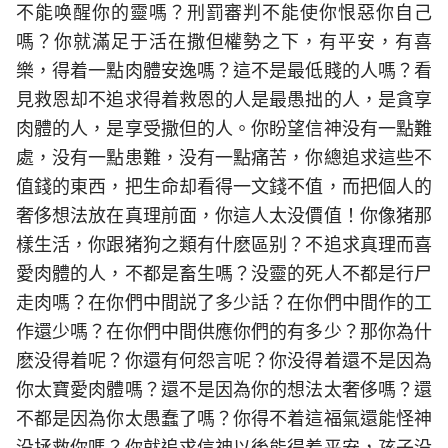
不能唤醒你的靈嗎？刑罰審判不能使你恨惡你自己
嗎？你就滿足于活在撒但權勢之下，有平安，有喜
樂，得着一點肉體安逸嗎？這不是最低賤的人嗎？看
見救恩却不追求得着救恩的人是最愚拙的人，是貪享
肉體的人，是享受撒但的人。你盼望信神没有一點難
處，没有一點患難，没有一點痛苦，你總追求這些不
值錢的東西，把生命却看得一文錢不值，而把個人的
奢侈想法放在真理前面，你這人太没價值！你像猪那
樣生活，你跟猪狗之類有什麽區别？不追求真理而喜
愛肉體的人，不都是畜生嗎？没靈的死人不都是行尸
走肉嗎？在你們中間説了多少話？在你們中間作的工
作還少嗎？在你們中間供應你們的有多少？那你為什
麽没得着呢？你還有何怨言呢？你没得着還不是因為
你太寶愛肉體嗎？還不是因為你的想法太奢侈嗎？還
不都是因為你太愚蠢了嗎？你得不着這福氣還能怪神
没拯救你嗎？你就追求信神以後能得着平安，孩子没