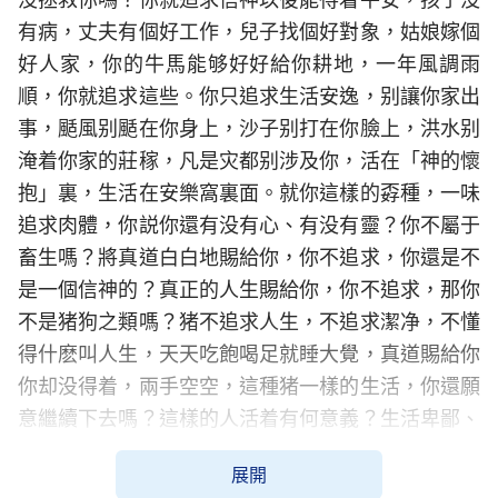
有病，丈夫有個好工作，兒子找個好對象，姑娘嫁個
好人家，你的牛馬能够好好給你耕地，一年風調雨
順，你就追求這些。你只追求生活安逸，别讓你家出
事，颳風别颳在你身上，沙子别打在你臉上，洪水别
淹着你家的莊稼，凡是灾都别涉及你，活在「神的懷
抱」裏，生活在安樂窩裏面。就你這樣的孬種，一味
追求肉體，你説你還有没有心、有没有靈？你不屬于
畜生嗎？將真道白白地賜給你，你不追求，你還是不
是一個信神的？真正的人生賜給你，你不追求，那你
不是猪狗之類嗎？猪不追求人生，不追求潔净，不懂
得什麽叫人生，天天吃飽喝足就睡大覺，真道賜給你
你却没得着，兩手空空，這種猪一樣的生活，你還願
意繼續下去嗎？這樣的人活着有何意義？生活卑鄙、
下賤，活在污穢、淫亂之中，没有一點追求的目標，
展開
你的一生不是最下賤的一生嗎？還有何臉面去見神？