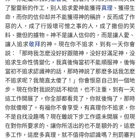
了聖靈新的作工，别人追求愛神能獲得
真理
、獲得生
命，而你的信仰却并不能獲得神的稱許，反而成了作
惡的人，成了行毁壞可憎之事的人，成了撒但的笑
料、撒但的擄物。神不是讓人信仰的，而是讓人愛、
讓人追求
敬拜
的神。現在你不追求，到有一天你會
説：「那時我怎麽没好好跟隨神，没好好滿足神，没
追求生命性情變化，我真後悔當初不能順服神，後悔
當初不追求認識神的話，那時神説了那麽多話我怎麽
不追求呢？我簡直太傻了！」你會恨惡自己到一個地
步。現在你對我説的話不相信，也不注重，到有一天
這工作開展了，你全部都看見了，你就後悔了，那時
你就傻眼了。有福你不會享受，有真理你不追求，你
不是自找没趣嗎？現在雖説下步工作還未開展，但現
在對你所要求的、讓你所活出的也不是額外的，這麽
多工作，這麽多真理，就不值得你認識嗎？刑罰審判