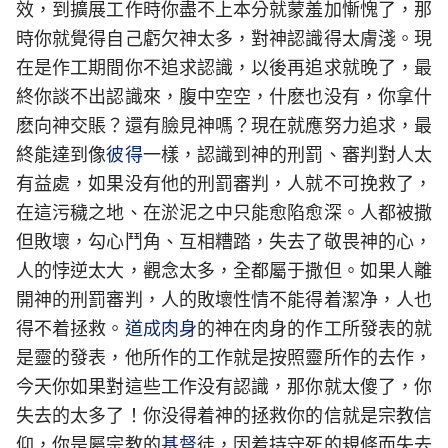
效，到擴展工作時你盡不上本分就蒙羞加慚愧了，那
時你就覺得自己虧欠神太多，對神認識得太膚淺。現
在是作工期間你不追求認識，以後再追求就晚了，最
終你談不出認識來，腹中空空，什麽也没有，你拿什
麽向神交賬？還有臉見神嗎？現在就應努力追求，最
終能達到像
彼得
一樣，認識到神的刑罰、審判對人太
有益處，如果没有他的刑罰審判，人就不可挽救了，
在這污穢之地、在淤泥之中只能愈陷愈深。人都被撒
但敗壞，勾心鬥角、互相糟踏，失去了敬畏神的心，
人的悖逆太大，觀念太多，全都屬于撒但。如果人離
開神的刑罰審判，人的敗壞性情不能得着潔净，人也
得不着拯救。
道成肉身
的神在肉身的作工所發表的就
是靈的發表，他所作的工作就是按照靈所作的去作，
今天你如果對這些工作没有認識，那你就太傻了，你
失去的太多了！你没得着神的拯救你的信就是宗教信
仰，你是屬宗教的
基督
徒，因着持守死的規條而失去