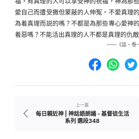
福，有真理的人可以享受神的祝福，神為那
愛自己而遭受撒但蒙蔽的人伸冤。不愛真理
為着真理而説的嗎？不都是為那些專心愛神
着惡嗎？不能活出真理的人不都是真理的仇敵
——《話・卷
上一篇
每日親近神 | 神話語朗誦 - 基督徒生活
系列 選段348