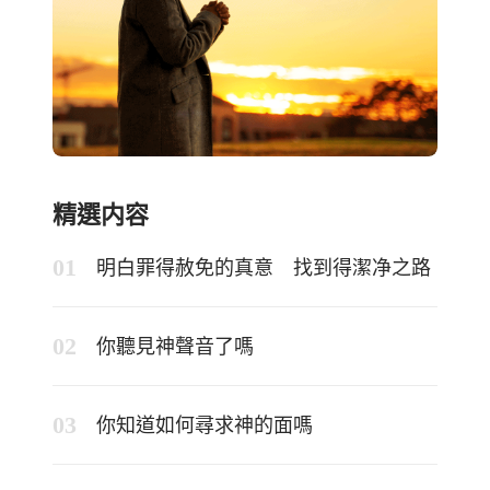
精選内容
明白罪得赦免的真意 找到得潔净之路
你聽見神聲音了嗎
你知道如何尋求神的面嗎