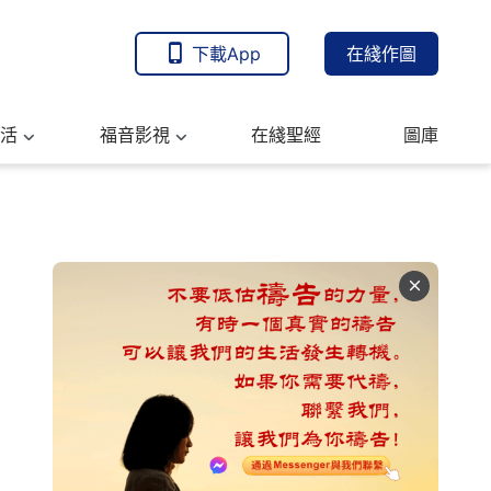
下載App
在綫作圖
活
福音影視
在綫聖經
圖庫