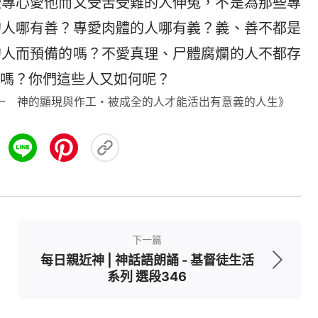
些專心愛他而又受苦受難的人伸冤，不是為那些專
的人哪有善？專愛肉體的人哪有義？義、善不都是
的人而預備的嗎？不愛真理、尸體腐爛的人不都存
嗎？你們這些人又如何呢？
一 神的顯現與作工・被成全的人才能活出有意義的人生》
下一篇
每日親近神 | 神話語朗誦 - 基督徒生活
系列 選段346