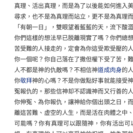
真理、活出真理，而是為了以後能如何進入
尋求，也不是為真理而站立，更不是為真理
「有朝一日」，雙眼望着藍藍的天，流下酸
你們這樣的想法早已脱離現實了嗎？你們總
苦受難的人接走的，定會為你這受欺受壓的
你一個呢？你自己落在了撒但權下受了苦，
人不都是神的仇敵嗎？不相信神
道成肉身
的
你
敬拜
神的心嗎？不是你做點好事就能接受
冤報仇的。那些信神却不認識神而又行善的
你伸冤、為你報仇，讓神給你個出頭之日，
離這苦難、虚空的人生，而是活在肉體之中
可能嗎？你有真理可以跟隨神，你有活出可