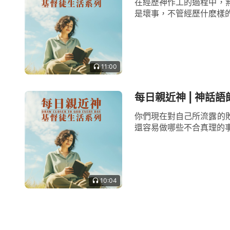
在經歷神作工的過程中，
是壞事，不管經歷什麽樣的
11:00
每日親近神 | 神話語
你們現在對自己所流露的
還容易做哪些不合真理的事
10:04