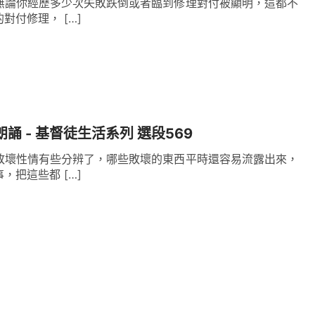
無論你經歷多少次失敗跌倒或者臨到修理對付被顯明，這都不
對付修理， […]
朗誦 - 基督徒生活系列 選段569
敗壞性情有些分辨了，哪些敗壞的東西平時還容易流露出來，
，把這些都 […]