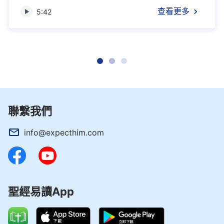
有忠告你們都會誤入歧途，更會不知所措，如今工
查看更多
5:42
作即將結束、進入尾聲，我還是想作點忠告之類的
工作，也就是説些忠告之類的語言供你們悉聽。我
只希望你們能做到不枉費我的苦心，更能了解我的
良苦用心，把我的説話都能當作你們做人的根本，
無論是你們願意聽的或是不願意聽的，無論是你們
很...
聯繫我們
info@expecthim.com
聖經易讀App