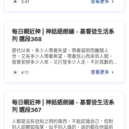
查看更多
3:41
多少人將心擺在我前不去理睬，因而被撒但隨機而
奪走，之後人便離我而去；多少人在我話供應其時
來真心愛我，但并不把我話珍惜在靈中，而是當作
公物一樣隨便使用，隨時又扔在原處。人都在痛苦
之中尋求我，在試煉之中仰望我，在平安之時享...
每日親近神 | 神話語朗誦 - 基督徒生活系
列 選段368
歷代以來，多少人帶着失望、帶着留戀而離開人
世，又有多少人帶着希望、帶着信心而來到人間，
我曾安排多少人來，又打發多少人走，不計其數的
人從我手中經過，多少靈被打入陰間，多少靈在肉
查看更多
4:11
身中存活，多少靈在地上死而復生，但不曾有機會
在今天享受在國度中的福分。我給人的并不少，但
人得着的却并不多，因着有撒但勢力的攻擊，所以
人并不能完全享受我的全部豐富，只是有幸觀望，
但却不能盡都享受。人不曾發現自己身上接受在...
每日親近神 | 神話語朗誦 - 基督徒生活系
列 選段367
人都是没有自知之明的東西，不能認識自己，但對
别人却瞭如指掌，似乎别人做的、説的都在他面前