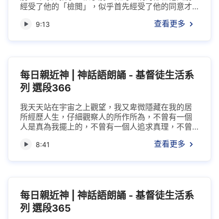
經受了他的「檢閲」，似乎首先經受了他的同意才
做出來，因此，似乎就連别人的心理動態他都全然
查看更多
9:13
測透。人都是這樣，雖説今天進入國度時代，但本
性仍不改變，仍是在我前作我所作，而在我後却又
開始做自己的獨特的「生意」，但在這之後，來我
面前時，却又如另一個人一樣，似乎是坦然無懼，
面不改色，心不跳，這不正是人的醜態嗎？多少人...
每日親近神 | 神話語朗誦 - 基督徒生活系
列 選段366
我天天站在宇宙之上觀望，我又卑微隱藏在我的居
所經歷人生，仔細觀察人的所作所為，不曾有一個
人是真為我擺上的，不曾有一個人追求真理，不曾
有一個人為我求真的，不曾有一個人在我前立心志
查看更多
8:41
而守住本分的，不曾有一個人讓我在裏面居住的，
不曾有一個人注重我猶如注重自己的生命一樣，不
曾有一個人在實際當中看見我神性的全部所是，不
曾有一個人願意接觸實際的神自己。當水淹没人的
全身之時，我將人從死水之中救出，給人重得...
每日親近神 | 神話語朗誦 - 基督徒生活系
列 選段365