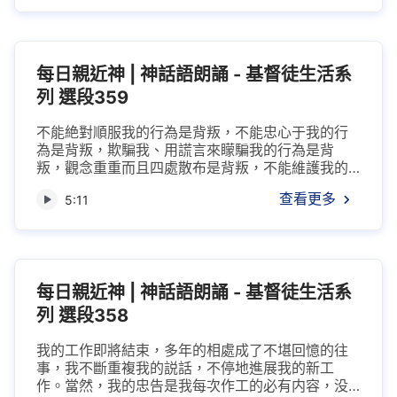
很動聽，但你的行為却掩蓋不了你毒辣的手段；你
的本性很懶惰，那你的語言都是為你的應付與懶惰
而開脱罪責，而你的行為却很遲緩而且很會應付、
很善于掩蓋事實真相；你的本性很善解人意，那你
每日親近神 | 神話語朗誦 - 基督徒生活系
的語...
列 選段359
不能絶對順服我的行為是背叛，不能忠心于我的行
為是背叛，欺騙我、用謊言來矇騙我的行為是背
叛，觀念重重而且四處散布是背叛，不能維護我的
見證與我的利益的是背叛，心裏遠離我而笑臉相送
查看更多
5:11
的行為是背叛。這些行為都是你們一貫都能做得到
的，而且是你們司空見慣的事情，你們都不以為
然，但我却不這樣認為，我不能把背叛我的事情當
作兒戲，更不能視而不見。如今我在你們中間作工
你們尚且如此，若到有一天你們無人關問的時候，
每日親近神 | 神話語朗誦 - 基督徒生活系
那你...
列 選段358
我的工作即將結束，多年的相處成了不堪回憶的往
事，我不斷重複我的説話，不停地進展我的新工
作。當然，我的忠告是我每次作工的必有内容，没