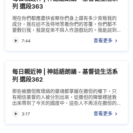
列 選段363
現在你們都應盡快省察你們身上還有多少背叛我的
成分，我在迫不及待地等着你們的答覆，你們都不
要敷衍我，我是從來不與人作游戲玩的。我能説到
的，我也必作到，希望你們都要做一個認真對待我
查看更多
7:44
話的人，不要認為我的話只是科幻小説，我要的是
你們的實際行動，而不是想象。下面你們都要回答
我這樣的問題：1．如果你真是一個效力者，那你能
不能為我忠心效力，不摻有一點糊弄與消極成分？
2．如果你得知我從來就不賞識你，那你能...
每日親近神 | 神話語朗誦 - 基督徒生活系
列 選段362
那些被撒但敗壞過的靈魂都掌握在撒但的權下，只
有相信基督的人被分別出來，從撒但的陣營裡拯救
出來帶到了今天的國度中，這些人不再活在撒但的
權勢下。雖然這樣，人的本性還是在人的肉體中扎
查看更多
3:17
根，也就是說，雖然你們的靈魂已被拯救出來，但
你們的本性仍是舊貌，你們背叛我的可能仍是百分
之百，所以我的作工如此長久，就因為你們的本性
太不可動搖了。現在你們都在盡本分中盡力吃苦，