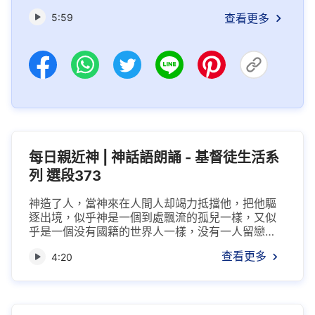
的撒但的代表，是不可救藥的人，這樣的人當然也
5:59
查看更多
是被淘汰的對象。在神的家裏不容讓那些不行真理
的...
每日親近神 | 神話語朗誦 - 基督徒生活系
列 選段373
神造了人，當神來在人間人却竭力抵擋他，把他驅
逐出境，似乎神是一個到處飄流的孤兒一樣，又似
乎是一個没有國籍的世界人一樣，没有一人留戀
神，没有一人去真實愛神，不曾有人歡迎神的到
查看更多
4:20
來，而是當看見神來到時，喜笑的臉上頓時陰雲密
布，似乎一場急風暴雨即將來到，似乎神要將他家
中的幸福奪走，似乎神從未給人帶來祝福而是給人
帶來了灾害。所以在人的印象之中，神對人并没有