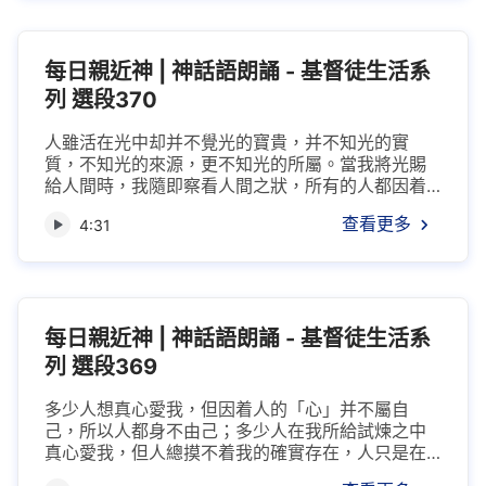
活，無人曾發現有意義的人生，無人曾體驗「實際
的人生」。雖説現今的人都活在我光的照耀之下，
但并不知在天之生活，若我不施下憐憫，我不拯...
每日親近神 | 神話語朗誦 - 基督徒生活系
列 選段370
人雖活在光中却并不覺光的寶貴，并不知光的實
質，不知光的來源，更不知光的所屬。當我將光賜
給人間時，我隨即察看人間之狀，所有的人都因着
光而變化，因着光而長大，因着光而脱離黑暗。我
查看更多
4:31
在觀望全宇各處，山在霧中被淹没，水在寒冷之中
被凍結，人都因着光的來到而觀望東方，以便發現
更寶貴的東西，但人總不能在迷霧中辨識清方向。
整個世界因着迷霧的遮蓋，所以當我在雲中觀看之
時，并不曾有人發現我的存在，人都在地上尋找...
每日親近神 | 神話語朗誦 - 基督徒生活系
列 選段369
多少人想真心愛我，但因着人的「心」并不屬自
己，所以人都身不由己；多少人在我所給試煉之中
真心愛我，但人總摸不着我的確實存在，人只是在
空虚之中愛我，并不能因着我的確實存在而愛我；