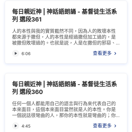
但不可否認的一個事實就是：你們每個人都有...
每日親近神 | 神話語朗誦 - 基督徒生活系
列 選段361
人的本性與我的實質截然不同，因為人的敗壞本性
都來源于撒但，人的本性是經過撒但加工過的，是
被撒但敗壞過的。也就是説，人是在撒但的邪惡、
醜陋的薰陶之下生存，不是在真理的世界中成長，
查看更多
6:06
也不是在聖潔的環境中長大，更不是在光明中生
存，所以，每個人的本性中不可能先天就具備真
理，更不可能與生俱來就有敬畏神、順服神的實
質，相反，則是具備了抵擋神、悖逆神、不喜愛真
理的本性，這個本性就是我要説的問題——背叛。
每日親近神 | 神話語朗誦 - 基督徒生活系
背...
列 選段360
任何一個人都能用自己的語言與行為來代表自己的
本來面目，這個本來面目當然就是人的本性。你是
一個説話很彎曲的人，那你的本性就是彎曲的；你
的本性很詭詐，那你辦事就很圓滑，而且讓人很容
查看更多
4:45
易上當受蒙蔽；你的本性很毒辣，那你的語言或許