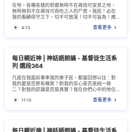
在地，各種各樣的邪靈無時不在尋找可安息之地，
無時無刻不在尋找可吞吃之人的尸首。我民！必在
我的看顧保守之下，切不可放蕩！切不可妄為！應
在我家中獻上你的忠心，只有忠心才可回擊魔鬼的
查看更多
4:13
詭計，千萬不要再像以往，在我前一套，在我後一
套，這樣已不可挽救，難道這一類的話我還説得少
嗎？正因為人的舊性屢教不改，所以我才多次提
醒，不要厭煩！我説的完全是為你們的命運！撒但
所需之地正是骯髒污穢之地，越是不可救藥，越...
每日親近神 | 神話語朗誦 - 基督徒生活系
列 選段364
凡是在我面前事奉我的衆子民，都當回想以往：對
我的愛是否摻有雜質？對我的忠心是否是純一無
二？對我的認識是否是真實？我在你們心中的地位
到底是幾分？是完全的嗎？我的話語在你們身上成
查看更多
11:15
就了多少？不要糊弄我！這些我都一清二楚！當今
天我的拯救之聲發出之時，你們對我的愛是否多加
幾分？對我的忠心是否又純潔了一部分？對我的認
識加深了没有？在以往的贊美當中是否為你們今天
的認識打下了堅實的基礎？我的靈在你們裏面占...
每日親近神 | 神話語朗誦 - 基督徒生活系