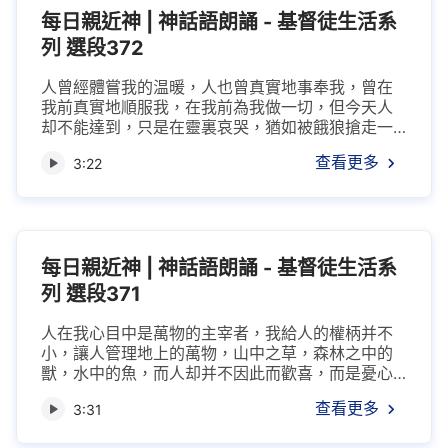
益處，只是一直在咒詛人，所以人都不理睬神，對...
每日親近神 | 神話語朗誦 - 基督徒生活系
列 選段372
人曾經體嘗我的温暖，人也曾真實地事奉我，曾在
我前真實地順服我，在我前為我做一切，但今天人
却不能達到，只是在靈裏哀哭，猶如被餓狼搶走一
般，只能眼巴巴地看着我，而且一個勁兒地向我呼
查看更多
3:22
求，但始終不能擺脱困境。我回想以往人在我前與
我許下諾言，與我海誓山盟，要以自己的情來報答
我的意，曾在我前痛哭流泪，哭聲使人撕心裂腑，
難以忍受，因人的心志，我常常給人以資助。多少
次人來我前順服我，可愛之態叫人難以忘懷；...
每日親近神 | 神話語朗誦 - 基督徒生活系
列 選段371
人在我心目中是萬物的主宰者，我給人的權柄并不
小，讓人管理地上的萬物，山中之草，森林之中的
獸，水中的魚，而人却并不因此而歡喜，而是憂心
忡忡。人的一生都是悲悲切切，人的一生又都是忙
查看更多
3:31
忙碌碌，而人的一生又是虚空加快樂，人的一生并
没有新的「發明、創造」，無人能擺脱虚空的生