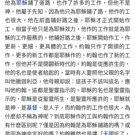
他為
耶穌
鋪了道路，也作了許多的工作，但他不是
神，他屬于先知，因為他只為耶穌鋪了路，他作的工
也很大，他在前面鋪好路之後，耶穌才正式開始作
工，相當于他只是為耶穌效力，他作的工作就是為耶
穌的工作服務的。他鋪好路之後，耶穌開始作工，作
更新、更細、更具體的工作。約翰只作了開頭的工
作，更多的新工作都是耶穌作的，約翰也作了新的工
作，但他并不是開闢新時代的。約翰是從應許生的，
他的名也是使者給起的，當時有人要照他父親的名字
叫他撒迦利亞，他母親却説：這孩子不該叫這名，應
叫他約翰。這都是聖靈指示的。耶穌的名也是聖靈指
示的，耶穌是從聖靈所生，是聖靈所應許的，耶穌就
是神、是
基督
、是人子，而約翰作的工作也很大，為
什麽却不稱為神呢？到底耶穌作的工與約翰作的工作
有什麽區别呢？僅是因為約翰是為耶穌鋪路的嗎？或
是因為神命定好的嗎？約翰雖然也是講「
天國
近了，