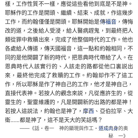
樣，工作性質不一樣，應從這些看他到底是不是神。
耶穌作的工作是開頭、繼續、結束、成就，作這幾步
工作，而約翰僅僅是開頭。耶穌開始是
傳福音
，傳悔
改的道，之後給人受浸，給人醫病趕鬼，到最終把人
類從罪中救贖出來，完成了他整個時代的工作。他也
各處給人傳道，傳天國福音，這一點和約翰相同，不
同的是他開闢了新的時代，把恩典時代帶給了人。在
恩典時代人該實行的、人該走的路都從他口裏説出
來，最終他完成了救贖的工作。約翰却作不了這工
作，所以耶穌是作了神自己的工作，他才是神自己，
直接代表神。若按人的觀念來説，凡從應許生的，從
靈生的，聖靈維護的，凡是開闢新的出路的都是神！
若按人這説法，約翰也是神了，
摩西
、亞伯拉罕、大
衛……都是神了，這不是天大的笑話嗎？
——《話・卷一 神的顯現與作工・
道成肉身
的奥
秘 一》